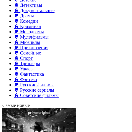
🔘 Детективы
🔘 Документальные
🔘 Драмы
🔘 Комедии
🔘 Криминал
🔘 Мелодрамы
🔘 Мультфильмы
🔘 Мюзиклы
🔘 Приключения
🔘 Семейные
🔘 Спорт
🔘 Триллеры
🔘 Ужасы
🔘 Фантастика
🔘 Фэнтези
🔘 Русские фильмы
🔘 Русские сериалы
🔘 Советские фильмы
Самые новые