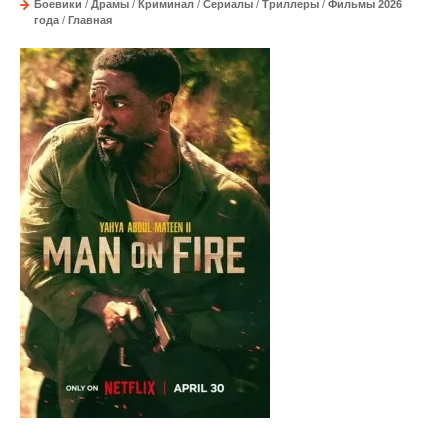
Боевики
/
Драмы
/
Криминал
/
Сериалы
/
Триллеры
/
Фильмы 2026
года
/
Главная