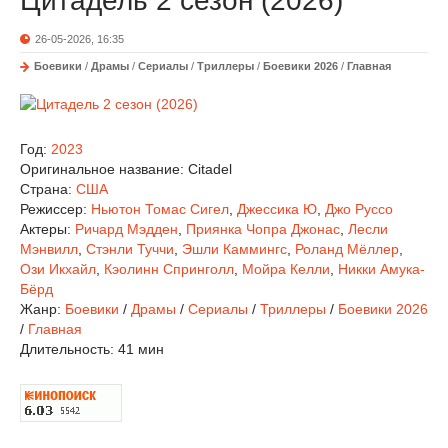
Цитадель 2 сезон (2026)
26-05-2026, 16:35
Боевики
/
Драмы
/
Сериалы
/
Триллеры
/
Боевики 2026
/
Главная
Год:
2023
Оригинальное название:
Citadel
Страна:
США
Режиссер:
Ньютон Томас Сигел
,
Джессика Ю
,
Джо Руссо
Актеры:
Ричард Мэдден
,
Приянка Чопра Джонас
,
Лесли
Мэнвилл
,
Стэнли Туччи
,
Эшли Каммингс
,
Роланд Мёллер
,
Ози Икхайл
,
Кэолинн Спринголл
,
Мойра Келли
,
Никки Амука-
Бёрд
Жанр:
Боевики
/
Драмы
/
Сериалы
/
Триллеры
/
Боевики 2026
/
Главная
Длительность:
41 мин