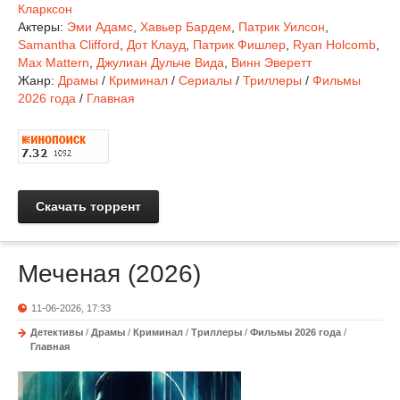
Кларксон
Актеры:
Эми Адамс
,
Хавьер Бардем
,
Патрик Уилсон
,
Samantha Clifford
,
Дот Клауд
,
Патрик Фишлер
,
Ryan Holcomb
,
Max Mattern
,
Джулиан Дульче Вида
,
Винн Эверетт
Жанр:
Драмы
/
Криминал
/
Сериалы
/
Триллеры
/
Фильмы
2026 года
/
Главная
Скачать торрент
Меченая (2026)
11-06-2026, 17:33
Детективы
/
Драмы
/
Криминал
/
Триллеры
/
Фильмы 2026 года
/
Главная