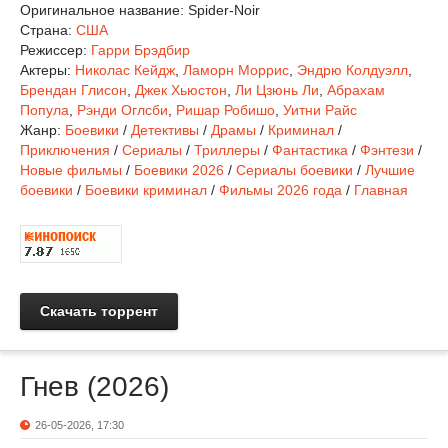
Оригинальное название:
Spider-Noir
Страна:
США
Режиссер:
Гарри Брэдбир
Актеры:
Николас Кейдж
,
Ламорн Моррис
,
Эндрю Колдуэлл
,
Брендан Глисон
,
Джек Хьюстон
,
Ли Цзюнь Ли
,
Абрахам
Попула
,
Рэнди Оглсби
,
Ришар Робишо
,
Уитни Райс
Жанр:
Боевики
/
Детективы
/
Драмы
/
Криминал
/
Приключения
/
Сериалы
/
Триллеры
/
Фантастика
/
Фэнтези
/
Новые фильмы
/
Боевики 2026
/
Сериалы боевики
/
Лучшие
боевики
/
Боевики криминал
/
Фильмы 2026 года
/
Главная
Скачать торрент
Гнев (2026)
26-05-2026, 17:30