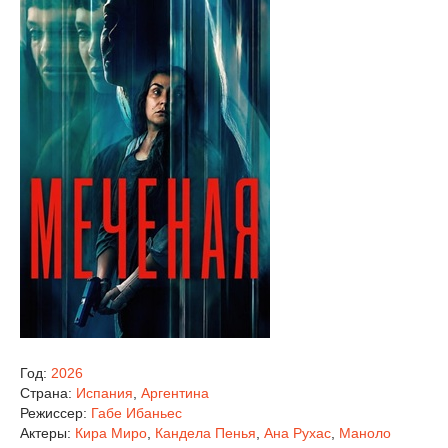
Год:
2026
Страна:
Испания
,
Аргентина
Режиссер:
Габе Ибаньес
Актеры:
Кира Миро
,
Кандела Пенья
,
Ана Рухас
,
Маноло