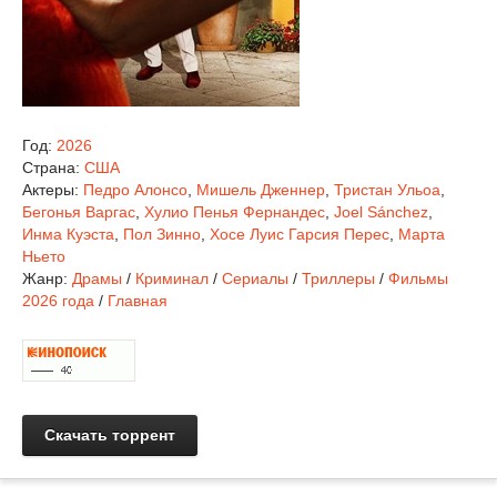
Год:
2026
Страна:
США
Актеры:
Педро Алонсо
,
Мишель Дженнер
,
Тристан Ульоа
,
Бегонья Варгас
,
Хулио Пенья Фернандес
,
Joel Sánchez
,
Инма Куэста
,
Пол Зинно
,
Хосе Луис Гарсия Перес
,
Марта
Ньето
Жанр:
Драмы
/
Криминал
/
Сериалы
/
Триллеры
/
Фильмы
2026 года
/
Главная
Скачать торрент