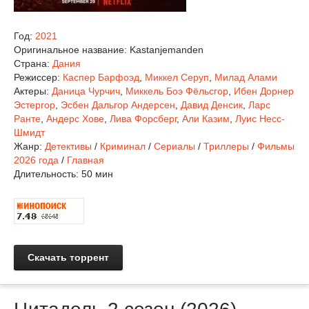
Год:
2021
Оригинальное название:
Kastanjemanden
Страна:
Дания
Режиссер:
Каспер Барфоэд
,
Миккел Серуп
,
Милад Алами
Актеры:
Даница Чурчич
,
Миккель Боэ Фёльсгор
,
Ибен Дорнер
Эстергор
,
Эсбен Дальгор Андерсен
,
Давид Денсик
,
Ларс
Ранте
,
Андерс Хове
,
Лива Форсберг
,
Али Казим
,
Луис Несс-
Шмидт
Жанр:
Детективы
/
Криминал
/
Сериалы
/
Триллеры
/
Фильмы
2026 года
/
Главная
Длительность:
50 мин
Скачать торрент