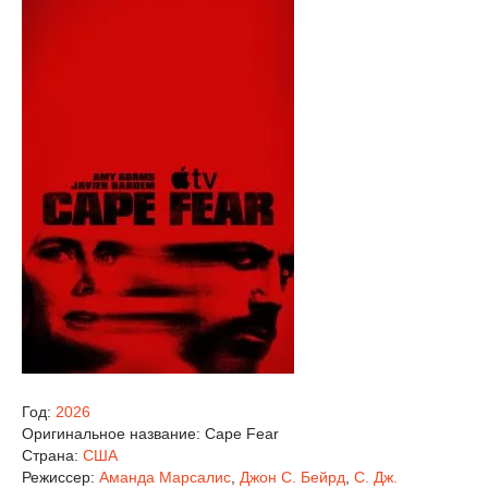
Год:
2026
Оригинальное название:
Cape Fear
Страна:
США
Режиссер:
Аманда Марсалис
,
Джон С. Бейрд
,
С. Дж.