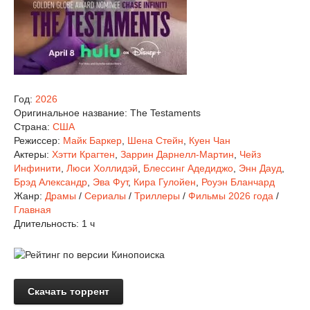
Год:
2026
Оригинальное название:
The Testaments
Страна:
США
Режиссер:
Майк Баркер
,
Шена Стейн
,
Куен Чан
Актеры:
Хэтти Крагтен
,
Заррин Дарнелл-Мартин
,
Чейз
Инфинити
,
Люси Холлидэй
,
Блессинг Адедиджо
,
Энн Дауд
,
Брэд Александр
,
Эва Фут
,
Кира Гулойен
,
Роуэн Бланчард
Жанр:
Драмы
/
Сериалы
/
Триллеры
/
Фильмы 2026 года
/
Главная
Длительность:
1 ч
Скачать торрент