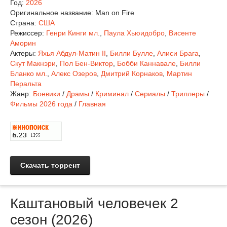
Год:
2026
Оригинальное название:
Man on Fire
Страна:
США
Режиссер:
Генри Кинги мл.
,
Паула Хьюидобро
,
Висенте
Аморин
Актеры:
Яхья Абдул-Матин II
,
Билли Булле
,
Алиси Брага
,
Скут Макнэри
,
Пол Бен-Виктор
,
Бобби Каннавале
,
Билли
Бланко мл.
,
Алекс Озеров
,
Дмитрий Корнаков
,
Мартин
Перальта
Жанр:
Боевики
/
Драмы
/
Криминал
/
Сериалы
/
Триллеры
/
Фильмы 2026 года
/
Главная
Скачать торрент
Каштановый человечек 2
сезон (2026)