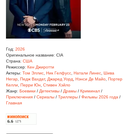
Год:
2026
Оригинальное название:
CIA
Страна:
США
Режиссер:
Кен Джиротти
Актеры:
Том Эллис
,
Ник Гелфусс
,
Натали Линес
,
Шива
Негар
,
Педж Вахдат
,
Джаред Уорд
,
Нэнси Де Майо
,
Портер
Келли
,
Перри Юн
,
Стивен Хэйло
Жанр:
Боевики
/
Детективы
/
Драмы
/
Криминал
/
Приключения
/
Сериалы
/
Триллеры
/
Фильмы 2026 года
/
Главная