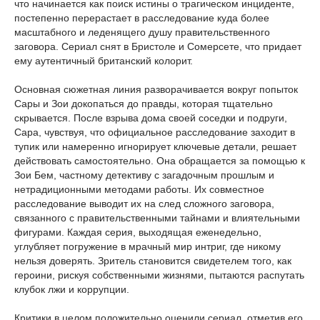
что начинается как поиск истины о трагическом инциденте,
постепенно перерастает в расследование куда более
масштабного и леденящего душу правительственного
заговора. Сериал снят в Бристоле и Сомерсете, что придает
ему аутентичный британский колорит.
Основная сюжетная линия разворачивается вокруг попыток
Сары и Зои докопаться до правды, которая тщательно
скрывается. После взрыва дома своей соседки и подруги,
Сара, чувствуя, что официальное расследование заходит в
тупик или намеренно игнорирует ключевые детали, решает
действовать самостоятельно. Она обращается за помощью к
Зои Бем, частному детективу с загадочным прошлым и
нетрадиционными методами работы. Их совместное
расследование выводит их на след сложного заговора,
связанного с правительственными тайнами и влиятельными
фигурами. Каждая серия, выходящая еженедельно,
углубляет погружение в мрачный мир интриг, где никому
нельзя доверять. Зритель становится свидетелем того, как
героини, рискуя собственными жизнями, пытаются распутать
клубок лжи и коррупции.
Критики в целом положительно оценили сериал, отметив его