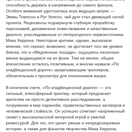
способность держать в напряжении до самого финала.
Особого внимания удостоилась игра ведущих актрис —
Эммы Томпсон и Рут Уилсон, чей дуэт стал движущей силой
проекта. Рецензенты подчеркнули глубокую проработку
персонажей, динамичное повествование и качественные
диалоги, унаследованные от литературного первоисточника
Мика Херрона. Некоторые критики, однако, высказали
мнение, что сериал, возможно, не достигает того же уровня
блеска, что и «Медленные лошади», ощущаясь несколько
менее выдающимся на их фоне. Тем не менее, общее
впечатление осталось позитивным, и многие назвали «По
кладбищенской дороге» захватывающим триллером,
обязательным к просмотру для поклонников жанра.
В конечном счете, «По кладбищенской дороге» — это
сильный, атмосферный триллер, который предлагает
зрителям не просто детективное расследование, а
погружение в мир паранойи, правительственных заговоров и
человеческой стойкости. Он успешно сочетает напряженный
сюжет с высококлассной актерской игрой и умелой
режиссурой. Для тех, кто ценит умные и непредсказуемые
истории, а также для фанатов творчества Мика Херрона,