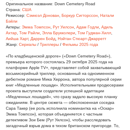
Оригинальное название:
Down Cemetery Road
Страна:
США
Режиссер:
Сэмюэл Донован
,
Боркур Сигторссон
,
Натали
Бэйли
Актеры:
Эмма Томпсон
,
Рут Уилсон
,
Адам Годли
,
Адиль
Ахтар
,
Том Райли
,
Элла Брукколери
,
Том Гудман-Хилл
,
Аийша Харт
,
Даррен Бойд
,
Нэйтан Стюарт-Джарретт
Жанр:
Сериалы
/
Триллеры
/
Фильмы 2025 года
«По кладбищенской дороге» («Down Cemetery Road»),
премьера которого состоялась 29 октября 2025 года на
платформе Apple TV+, представляет собой захватывающий
восьмисерийный триллер, основанный на одноименном
дебютном романе Мика Херрона, автора популярной серии
книг «Медленные лошади». Исполнительными продюсерами
проекта выступили создатели успешной адаптации
«Медленных лошадей», что сразу задало высокую планку
ожиданиям. В центре сюжета — обеспокоенная соседка
Сара Такер (ее роль исполнила номинантка на «Оскар»
Эмма Томпсон), которая объединяется с частным
детективом Зои Бем (Рут Уилсон), чтобы расследовать
загадочный взрыв дома в тихом британском пригороде. То,