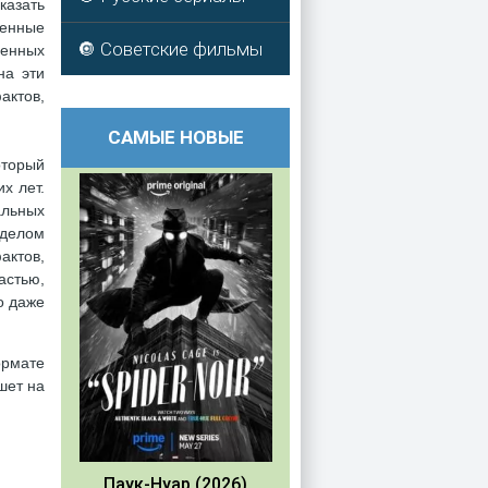
казать
ленные
🔘 Советские фильмы
пенных
на эти
актов,
САМЫЕ НОВЫЕ
оторый
х лет.
альных
 делом
актов,
астью,
о даже
ормате
шет на
Паук-Нуар (2026)