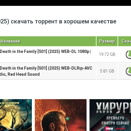
Название
Размер
Ска
ath in the Family [S01] (2025) WEB-DL 1080p |
19.72 GB
eath in the Family [S01] (2025) WEB-DLRip-AVC
5.81 GB
dio, Red Head Sound