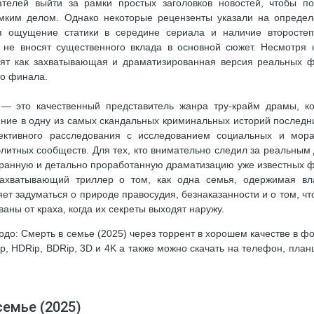
телей выйти за рамки простых заголовков новостей, чтобы по
омким делом. Однако некоторые рецензенты указали на опреде
ая ощущение статики в середине сериала и наличие второсте
 не вносят существенного вклада в основной сюжет. Несмотря 
ят как захватывающая и драматизированная версия реальных ф
го финала.
— это качественный представитель жанра тру-крайм драмы, к
ение в одну из самых скандальных криминальных историй последни
ективного расследования с исследованием социальных и мор
элитных сообществ. Для тех, кто внимательно следил за реальным
ранную и детально проработанную драматизацию уже известных ф
ахватывающий триллер о том, как одна семья, одержимая вл
ет задуматься о природе правосудия, безнаказанности и о том, чт
аны от краха, когда их секреты выходят наружу.
до: Смерть в семье (2025) через торрент в хорошем качестве в ф
p, HDRip, BDRip, 3D и 4K а также можно скачать на телефон, план
семье (2025)