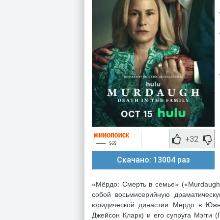
+32
Скачано: 13004 раз
«Мёрдо: Смерть в семье» («Murdaugh:
собой восьмисерийную драматическу
юридической династии Мердо в Южн
Джейсон Кларк) и его супруга Мэгги 