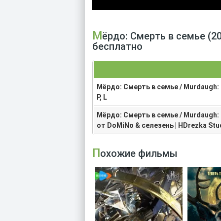
Мёрдо: Смерть в семье (2025) скачать торрент в хорошем качестве
бесплатно
Мёрдо: Смерть в семье / Murdaugh: De
P, L
Мёрдо: Смерть в семье / Murdaugh: D
от DoMiNo & селезень | HDrezka Stu
Похожие фильмы