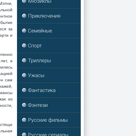
🔘 Мюзиклы
Мэтни,
альной
🔘 Приключения
ентное
обытие
еся за
🔘 Семейные
ерти и
🔘 Спорт
епенно
🔘 Триллеры
лет, а
мились
нацией
🔘 Ужасы
ен сам
нажей,
🔘 Фантастика
рмансы
как из
🔘 Фэнтези
ности,
🔘 Русские фильмы
естяще
ельная
🔘 Русские сериалы