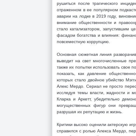
рушиться после трагического инцид
отраженном в ее популярном подкаст
аварии на лодке в 2019 году, виновн
внимание общественности и правоохр
стало катализатором, запустившим ц
фасадом богатства и влияния: финанс
повсеместную коррупцию.
Основная сюжетная линия разворачива
выводит на свет многочисленные пре
также их попытки использовать свое 
показать, как давление общественн
которых стало двойное убийство Мэгг
Алекс Мердо. Сериал не просто перес
исследуя темы власти, жадности и м
Кларка и Аркетт, убедительно демон
могущественных фигур они превраща
разрушая их репутацию и жизнь.
Критики высоко оценили актерскую игр
справился с ролью Алекса Мердо, пер