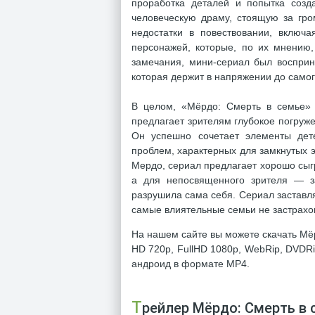
проработка деталей и попытка созда
человеческую драму, стоящую за гр
недостатки в повествовании, включ
персонажей, которые, по их мнению,
замечания, мини-сериал был восприн
которая держит в напряжении до само
В целом, «Мёрдо: Смерть в семье» 
предлагает зрителям глубокое погруж
Он успешно сочетает элементы дет
проблем, характерных для замкнутых 
Мердо, сериал предлагает хорошо сыг
а для непосвященного зрителя — з
разрушила сама себя. Сериал заставля
самые влиятельные семьи не застрахов
На нашем сайте вы можете скачать Мёр
HD 720p, FullHD 1080p, WebRip, DVDRi
андроид в формате MP4.
Трейлер Мёрдо: Смерть в 