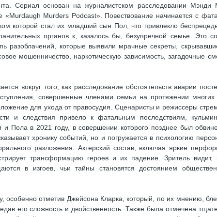
ента. Сериал основан на журналистском расследовании Мэнди 
е «Murdaugh Murders Podcast». Повествование начинается с фат
иком которой стал их младший сын Пол, что привлекло беспрецед
анительных органов к, казалось бы, безупречной семье. Это с
епь разоблачений, которые выявили мрачные секреты, скрывавши
овое мошенничество, наркотическую зависимость, загадочные см
ется вокруг того, как расследование обстоятельств аварии пост
ступления, совершенные членами семьи на протяжении многих 
положение для ухода от правосудия. Сценаристы и режиссеры стре
ости и следствия привело к фатальным последствиям, кульми
и и Пола в 2021 году, в совершении которого позднее был обвин
казывает хронику событий, но и погружается в психологию персо
орального разложения. Актерский состав, включая яркие перфо
стрирует трансформацию героев и их падение. Зритель видит, 
ются в изгоев, чьи тайны становятся достоянием обществен
у, особенно отметив Джейсона Кларка, который, по их мнению, бл
едав его сложность и двойственность. Также была отмечена тщат