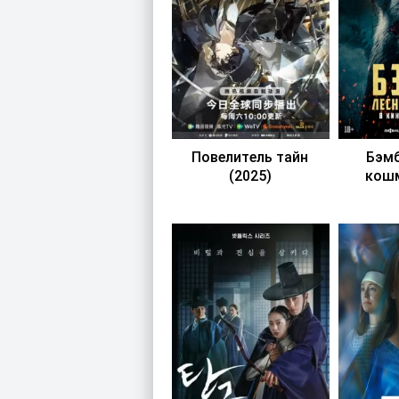
Повелитель тайн
Бэмб
(2025)
кошм