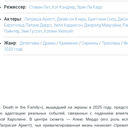
Режиссер:
Стивен Пит
,
Кэт Кэндлер
,
Эрин Ли Карр
Актеры:
Патриша Аркетт
,
Джейсон Кларк
,
Бриттани Сноу
,
Джон
Берхтольд
,
Патрик Дарро
,
Уилл Харрисон
,
Джералд Макрэйни
,
Ра
Пэйнтер
,
Эми Гуссет
,
Кэтлин Уилхойт
Жанр:
Детективы
/
Драмы
/
Криминал
/
Сериалы
/
Триллеры
/
Ф
2025 года
 Death in the Family»), вышедший на экраны в 2025 году, предст
ю адаптацию реальных событий, связанных с падением влият
ой Каролине. В центре сюжета — Алекс Мердо (его роль ис
(Патрисия Аркетт), чья привилегированная жизнь начинает стреми