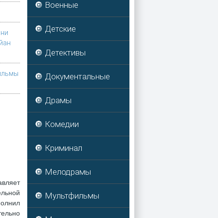
🔘 Военные
🔘 Детские
ни
йан
🔘 Детективы
ильмы
🔘 Документальные
🔘 Драмы
🔘 Комедии
🔘 Криминал
🔘 Мелодрамы
авляет
ельной
🔘 Мультфильмы
полнил
тельно