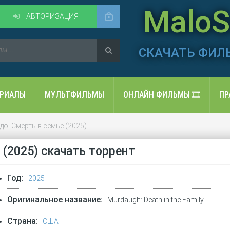
MaloSo
АВТОРИЗАЦИЯ
СКАЧАТЬ ФИЛ
ЕРИАЛЫ
МУЛЬТФИЛЬМЫ
ОНЛАЙН ФИЛЬМЫ 🎞️
ПР
до: Смерть в семье (2025)
 (2025) скачать торрент
Год:
2025
Оригинальное название:
Murdaugh: Death in the Family
Страна:
США