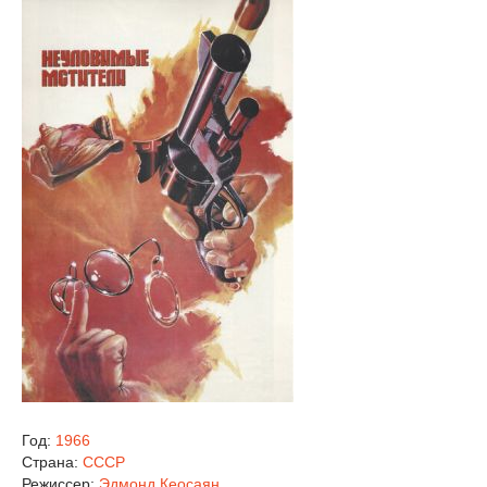
Год:
1966
Страна:
СССР
Режиссер:
Эдмонд Кеосаян