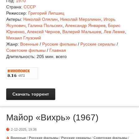
Год:
1970
Страна:
СССР
Режиссер:
Григорий Липшиц
Актеры:
Николай Олялин
,
Николай Мерзликин
,
Игорь
Ясулович
,
Галина Польских
,
Александр Январев
,
Борис
Юрченко
,
Алексей Чернов
,
Валерий Малышев
,
Лев Лемке
,
Михаил Глузский
Жанр:
Военные
/
Русские фильмы
/
Русские сериалы
/
Советские фильмы
/
Главная
Длительность:
205 мин. всего
Скачать торрент
Майор «Вихрь» (1967)
2-12-2025, 19:36
Военные
/
Русские фильмы
/
Русские сериалы
/
Советские фильмы
/