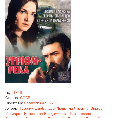
Год:
1968
Страна:
СССР
Режиссер:
Ярополк Лапшин
Актеры:
Георгий Епифанцев
,
Людмила Чурсина
,
Виктор
Чекмарев
,
Валентина Владимирова
,
Гиви Тохадзе
,