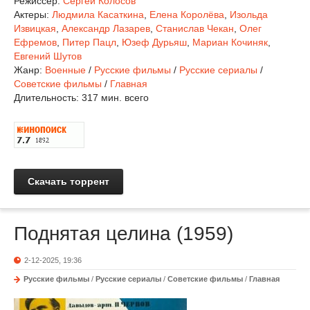
Режиссер:
Сергей Колосов
Актеры:
Людмила Касаткина
,
Елена Королёва
,
Изольда
Извицкая
,
Александр Лазарев
,
Станислав Чекан
,
Олег
Ефремов
,
Питер Пацл
,
Юзеф Дурьяш
,
Мариан Кочиняк
,
Евгений Шутов
Жанр:
Военные
/
Русские фильмы
/
Русские сериалы
/
Советские фильмы
/
Главная
Длительность:
317 мин. всего
Скачать торрент
Поднятая целина (1959)
2-12-2025, 19:36
Русские фильмы
/
Русские сериалы
/
Советские фильмы
/
Главная