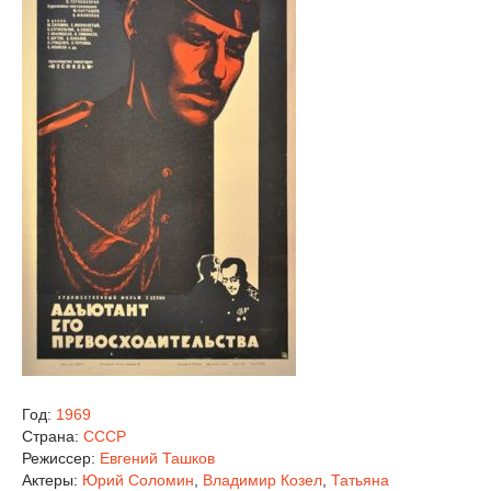
Год:
1969
Страна:
СССР
Режиссер:
Евгений Ташков
Актеры:
Юрий Соломин
,
Владимир Козел
,
Татьяна