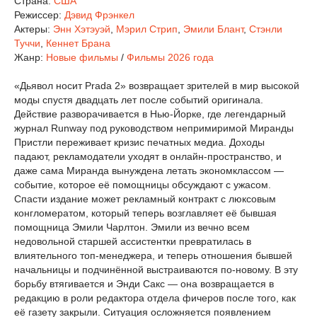
Страна:
США
Режиссер:
Дэвид Фрэнкел
Актеры:
Энн Хэтэуэй
,
Мэрил Стрип
,
Эмили Блант
,
Стэнли
Туччи
,
Кеннет Брана
Жанр:
Новые фильмы
/
Фильмы 2026 года
«Дьявол носит Prada 2» возвращает зрителей в мир высокой
моды спустя двадцать лет после событий оригинала.
Действие разворачивается в Нью-Йорке, где легендарный
журнал Runway под руководством непримиримой Миранды
Пристли переживает кризис печатных медиа. Доходы
падают, рекламодатели уходят в онлайн-пространство, и
даже сама Миранда вынуждена летать экономклассом —
событие, которое её помощницы обсуждают с ужасом.
Спасти издание может рекламный контракт с люксовым
конгломератом, который теперь возглавляет её бывшая
помощница Эмили Чарлтон. Эмили из вечно всем
недовольной старшей ассистентки превратилась в
влиятельного топ-менеджера, и теперь отношения бывшей
начальницы и подчинённой выстраиваются по-новому. В эту
борьбу втягивается и Энди Сакс — она возвращается в
редакцию в роли редактора отдела фичеров после того, как
её газету закрыли. Ситуация осложняется появлением