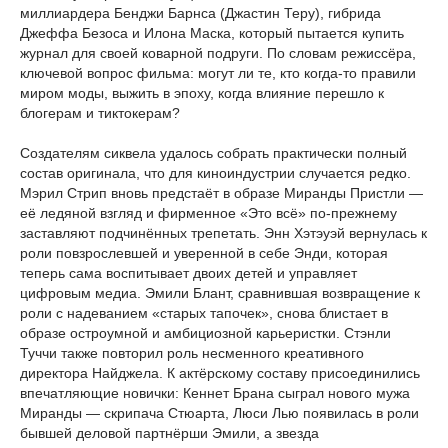
миллиардера Бенджи Барнса (Джастин Теру), гибрида
Джеффа Безоса и Илона Маска, который пытается купить
журнал для своей коварной подруги. По словам режиссёра,
ключевой вопрос фильма: могут ли те, кто когда-то правили
миром моды, выжить в эпоху, когда влияние перешло к
блогерам и тиктокерам?
Создателям сиквела удалось собрать практически полный
состав оригинала, что для киноиндустрии случается редко.
Мэрил Стрип вновь предстаёт в образе Миранды Пристли —
её ледяной взгляд и фирменное «Это всё» по-прежнему
заставляют подчинённых трепетать. Энн Хэтэуэй вернулась к
роли повзрослевшей и уверенной в себе Энди, которая
теперь сама воспитывает двоих детей и управляет
цифровым медиа. Эмили Блант, сравнившая возвращение к
роли с надеванием «старых тапочек», снова блистает в
образе остроумной и амбициозной карьеристки. Стэнли
Туччи также повторил роль несменного креативного
директора Найджела. К актёрскому составу присоединились
впечатляющие новички: Кеннет Брана сыграл нового мужа
Миранды — скрипача Стюарта, Люси Лью появилась в роли
бывшей деловой партнёрши Эмили, а звезда