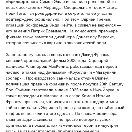
«Бриджертонов» Симон Эшли исполнила роль одной из
новых ассистенток Миранды. Специальным гостем стала
Леди Гага, чья роль держится в секрете, но её участие
подтверждено официально. При этом Эдриан Гренье,
игравший бойфренда Энди Нейта, в сиквел не вернулся —
его заменил Патрик Браммелл. На лондонской премьере
фильма также заметили дизайнера Донателлу Версаче,
которая появилась в картине в эпизодической роли.
За постановку сиквела вновь отвечает Дэвид Фрэнкел,
снявший оригинальный фильм 2006 года. Сценарий
написала Алин Брош МакКенна, работавшая над первой
частью, а также над фильмами «Круэлла» и «Мы купили
зоопарк». Производством занималась студия Disney,
получившая права на франшизу после покупки 20th Century
Fox. Съёмки стартовали в июне 2025 года в Нью-Йорке, а
также проходили в Милане и на озере Комо в Италии.
Фрэнкел признался, что изначально хотел «подшутить» и
тайно пригласить Эдриана Гренье для камео, но съёмочный
график не позволил этого сделать. По словам режиссёра,
главная задача сиквела — не просто повторить успех
оригинала, а показать, как изменились герои и индустрия
моды за два десятилетия. Критики уже оценили