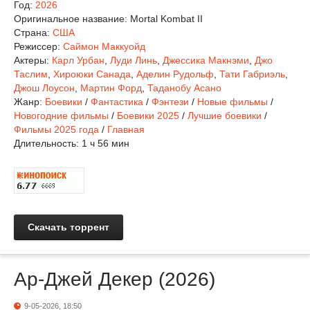
Год:
2026
Оригинальное название:
Mortal Kombat II
Страна:
США
Режиссер:
Саймон Маккуойд
Актеры:
Карл Урбан
,
Луди Линь
,
Джессика Макнэми
,
Джо
Таслим
,
Хироюки Санада
,
Аделин Рудольф
,
Тати Габриэль
,
Джош Лоусон
,
Мартин Форд
,
Таданобу Асано
Жанр:
Боевики
/
Фантастика
/
Фэнтези
/
Новые фильмы
/
Новогодние фильмы
/
Боевики 2025
/
Лучшие боевики
/
Фильмы 2025 года
/
Главная
Длительность:
1 ч 56 мин
Скачать торрент
Ар-Джей Декер (2026)
9-05-2026, 18:50