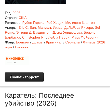
Год:
2026
Страна:
США
Режиссер:
Рубен Гарсиа
,
Роб Харди
,
Милисент Шелтон
Актеры:
Eric C. Sun
,
Мануэль Уриса
,
ДеЛаРоса Ривера
,
Sol
Romo
,
Энтони Д. Вашингтон
,
Дэвид Уоршофски
,
Бриэль
Барбаска
,
Christopher Phi
,
Лейла Перри
,
Марк Фойерстин
Жанр:
Боевики
/
Драмы
/
Криминал
/
Сериалы
/
Фильмы 2026
года
/
Главная
Скачать торрент
Каратель: Последнее
убийство (2026)