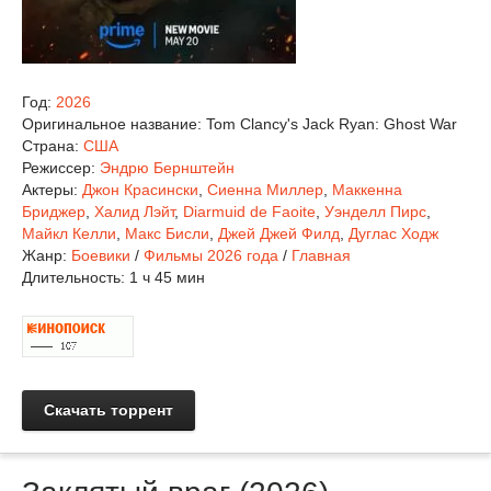
Год:
2026
Оригинальное название:
Tom Clancy's Jack Ryan: Ghost War
Страна:
США
Режиссер:
Эндрю Бернштейн
Актеры:
Джон Красински
,
Сиенна Миллер
,
Маккенна
Бриджер
,
Халид Лэйт
,
Diarmuid de Faoite
,
Уэнделл Пирс
,
Майкл Келли
,
Макс Бисли
,
Джей Джей Филд
,
Дуглас Ходж
Жанр:
Боевики
/
Фильмы 2026 года
/
Главная
Длительность:
1 ч 45 мин
Скачать торрент