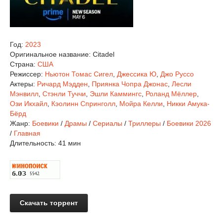
Год:
2023
Оригинальное название:
Citadel
Страна:
США
Режиссер:
Ньютон Томас Сигел
,
Джессика Ю
,
Джо Руссо
Актеры:
Ричард Мэдден
,
Приянка Чопра Джонас
,
Лесли
Мэнвилл
,
Стэнли Туччи
,
Эшли Каммингс
,
Роланд Мёллер
,
Ози Икхайл
,
Кэолинн Спринголл
,
Мойра Келли
,
Никки Амука-
Бёрд
Жанр:
Боевики
/
Драмы
/
Сериалы
/
Триллеры
/
Боевики 2026
/
Главная
Длительность:
41 мин
Скачать торрент