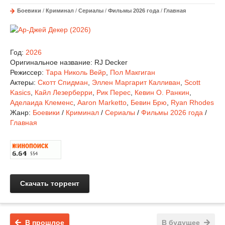
Боевики
/
Криминал
/
Сериалы
/
Фильмы 2026 года
/
Главная
Год:
2026
Оригинальное название:
RJ Decker
Режиссер:
Тара Николь Вейр
,
Пол Макгиган
Актеры:
Скотт Спидман
,
Эллен Маргарит Калливан
,
Scott
Kasics
,
Кайл Лезерберри
,
Рик Перес
,
Кевин О. Ранкин
,
Аделаида Клеменс
,
Aaron Marketto
,
Бевин Брю
,
Ryan Rhodes
Жанр:
Боевики
/
Криминал
/
Сериалы
/
Фильмы 2026 года
/
Главная
Скачать торрент
В прошлое
В будущее