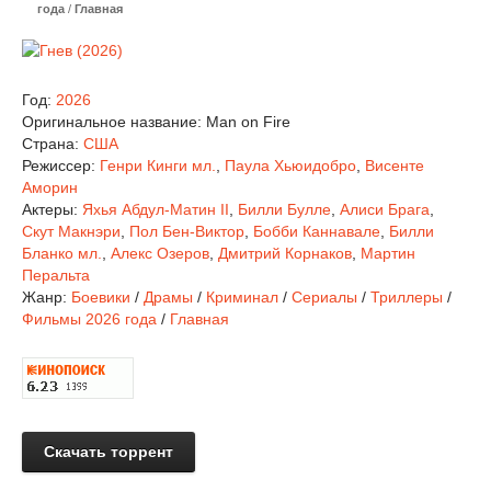
года
/
Главная
Год:
2026
Оригинальное название:
Man on Fire
Страна:
США
Режиссер:
Генри Кинги мл.
,
Паула Хьюидобро
,
Висенте
Аморин
Актеры:
Яхья Абдул-Матин II
,
Билли Булле
,
Алиси Брага
,
Скут Макнэри
,
Пол Бен-Виктор
,
Бобби Каннавале
,
Билли
Бланко мл.
,
Алекс Озеров
,
Дмитрий Корнаков
,
Мартин
Перальта
Жанр:
Боевики
/
Драмы
/
Криминал
/
Сериалы
/
Триллеры
/
Фильмы 2026 года
/
Главная
Скачать торрент