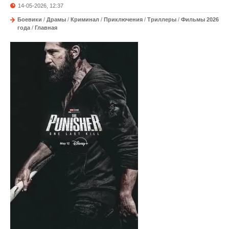
14-05-2026, 12:37
Боевики
/
Драмы
/
Криминал
/
Приключения
/
Триллеры
/
Фильмы 2026
года
/
Главная