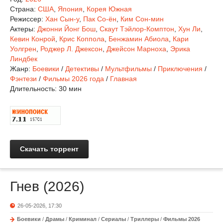
Страна:
США
,
Япония
,
Корея Южная
Режиссер:
Хан Сын-у
,
Пак Со-ён
,
Ким Сон-мин
Актеры:
Джонни Йонг Бош
,
Скаут Тэйлор-Комптон
,
Хун Ли
,
Кевин Конрой
,
Крис Коппола
,
Бенжамин Абиола
,
Кари
Уолгрен
,
Роджер Л. Джексон
,
Джейсон Марноха
,
Эрика
Линдбек
Жанр:
Боевики
/
Детективы
/
Мультфильмы
/
Приключения
/
Фэнтези
/
Фильмы 2026 года
/
Главная
Длительность:
30 мин
Скачать торрент
Гнев (2026)
26-05-2026, 17:30
Боевики
/
Драмы
/
Криминал
/
Сериалы
/
Триллеры
/
Фильмы 2026