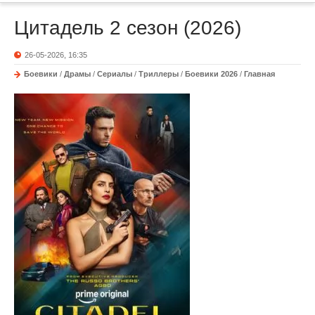
Цитадель 2 сезон (2026)
26-05-2026, 16:35
Боевики
/
Драмы
/
Сериалы
/
Триллеры
/
Боевики 2026
/
Главная