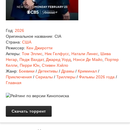
Год:
2026
Оригинальное название:
CIA
Страна:
США
Режиссер:
Кен Джиротти
Актеры:
Том Эллис
,
Ник Гелфусс
,
Натали Линес
,
Шива
Негар
,
Педж Вахдат
,
Джаред Уорд
,
Нэнси Де Майо
,
Портер
Келли
,
Перри Юн
,
Стивен Хэйло
Жанр:
Боевики
/
Детективы
/
Драмы
/
Криминал
/
Приключения
/
Сериалы
/
Триллеры
/
Фильмы 2026 года
/
Главная
Скачать торрент