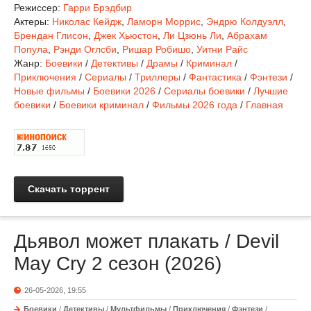
Режиссер:
Гарри Брэдбир
Актеры:
Николас Кейдж
,
Ламорн Моррис
,
Эндрю Колдуэлл
,
Брендан Глисон
,
Джек Хьюстон
,
Ли Цзюнь Ли
,
Абрахам
Попула
,
Рэнди Оглсби
,
Ришар Робишо
,
Уитни Райс
Жанр:
Боевики
/
Детективы
/
Драмы
/
Криминал
/
Приключения
/
Сериалы
/
Триллеры
/
Фантастика
/
Фэнтези
/
Новые фильмы
/
Боевики 2026
/
Сериалы боевики
/
Лучшие
боевики
/
Боевики криминал
/
Фильмы 2026 года
/
Главная
Скачать торрент
Дьявол может плакать / Devil
May Cry 2 сезон (2026)
26-05-2026, 19:55
Боевики
/
Детективы
/
Мультфильмы
/
Приключения
/
Фэнтези
/