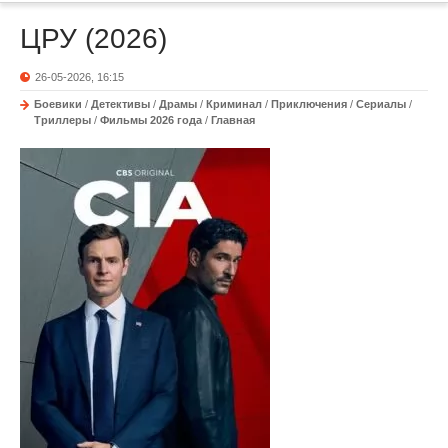
ЦРУ (2026)
26-05-2026, 16:15
Боевики
/
Детективы
/
Драмы
/
Криминал
/
Приключения
/
Сериалы
/
Триллеры
/
Фильмы 2026 года
/
Главная