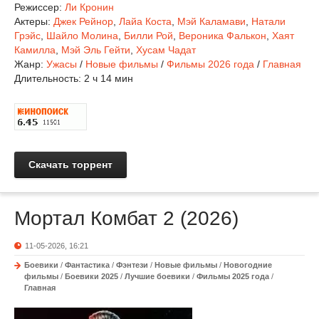
Режиссер:
Ли Кронин
Актеры:
Джек Рейнор
,
Лайа Коста
,
Мэй Каламави
,
Натали
Грэйс
,
Шайло Молина
,
Билли Рой
,
Вероника Фалькон
,
Хаят
Камилла
,
Мэй Эль Гейти
,
Хусам Чадат
Жанр:
Ужасы
/
Новые фильмы
/
Фильмы 2026 года
/
Главная
Длительность:
2 ч 14 мин
Скачать торрент
Мортал Комбат 2 (2026)
11-05-2026, 16:21
Боевики
/
Фантастика
/
Фэнтези
/
Новые фильмы
/
Новогодние
фильмы
/
Боевики 2025
/
Лучшие боевики
/
Фильмы 2025 года
/
Главная