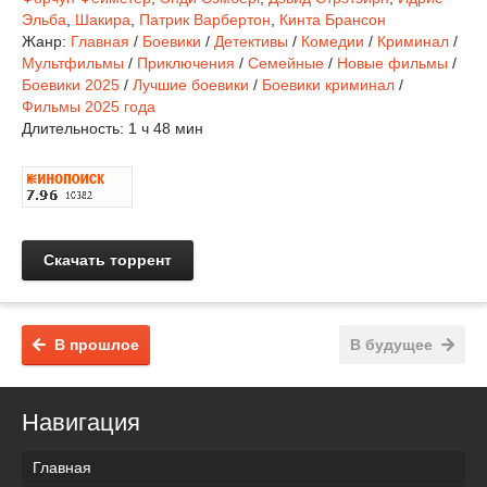
Эльба
,
Шакира
,
Патрик Варбертон
,
Кинта Брансон
Жанр:
Главная
/
Боевики
/
Детективы
/
Комедии
/
Криминал
/
Мультфильмы
/
Приключения
/
Семейные
/
Новые фильмы
/
Боевики 2025
/
Лучшие боевики
/
Боевики криминал
/
Фильмы 2025 года
Длительность:
1 ч 48 мин
Скачать торрент
В прошлое
В будущее
Навигация
Главная