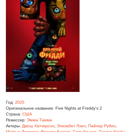
Год:
2025
Оригинальное название:
Five Nights at Freddy's 2
Страна:
США
Режиссер:
Эмма Тамми
Актеры:
Джош Хатчерсон
,
Элизабет Лэил
,
Пайпер Рубио
,
Мэттью Лиллард
,
Фредди Картер
,
Скит Ульрих
,
Теодус Крэйн
,