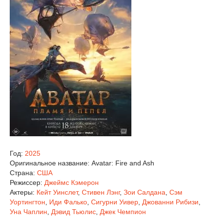
Год:
2025
Оригинальное название:
Avatar: Fire and Ash
Страна:
США
Режиссер:
Джеймс Кэмерон
Актеры:
Кейт Уинслет
,
Стивен Лэнг
,
Зои Салдана
,
Сэм
Уортингтон
,
Иди Фалько
,
Сигурни Уивер
,
Джованни Рибизи
,
Уна Чаплин
,
Дэвид Тьюлис
,
Джек Чемпион