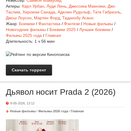
Режиссер:
Саймон Маккуойд
Актеры:
Карл Урбан
,
Луди Линь
,
Джессика Макнэми
,
Джо
Таслим
,
Хироюки Санада
,
Аделин Рудольф
,
Тати Габриэль
,
Джош Лоусон
,
Мартин Форд
,
Таданобу Асано
Жанр:
Боевики
/
Фантастика
/
Фэнтези
/
Новые фильмы
/
Новогодние фильмы
/
Боевики 2025
/
Лучшие боевики
/
Фильмы 2025 года
/
Главная
Длительность:
1 ч 56 мин
Скачать торрент
Дьявол носит Prada 2 (2026)
9-05-2026, 13:12
Новые фильмы
/
Фильмы 2026 года
/
Главная