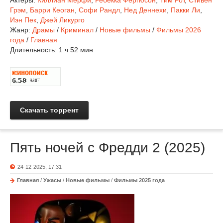
Актеры:
Киллиан Мерфи
,
Ребекка Фергюсон
,
Тим Рот
,
Стивен
Грэм
,
Барри Кеоган
,
Софи Рандл
,
Нед Деннехи
,
Пакки Ли
,
Иэн Пек
,
Джей Ликурго
Жанр:
Драмы
/
Криминал
/
Новые фильмы
/
Фильмы 2026
года
/
Главная
Длительность:
1 ч 52 мин
Скачать торрент
Пять ночей с Фредди 2 (2025)
24-12-2025, 17:31
Главная
/
Ужасы
/
Новые фильмы
/
Фильмы 2025 года