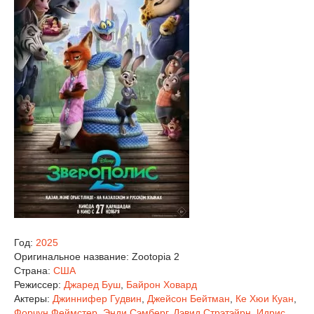
Год:
2025
Оригинальное название:
Zootopia 2
Страна:
США
Режиссер:
Джаред Буш
,
Байрон Ховард
Актеры:
Джиннифер Гудвин
,
Джейсон Бейтман
,
Ке Хюи Куан
,
Форчун Феймстер
,
Энди Сэмберг
,
Дэвид Стрэтэйрн
,
Идрис