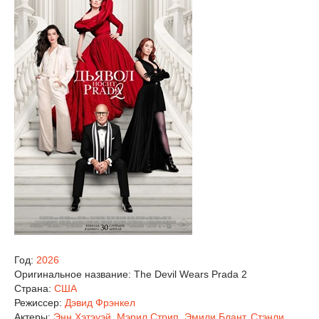
Год:
2026
Оригинальное название:
The Devil Wears Prada 2
Страна:
США
Режиссер:
Дэвид Фрэнкел
Актеры:
Энн Хэтэуэй
,
Мэрил Стрип
,
Эмили Блант
,
Стэнли