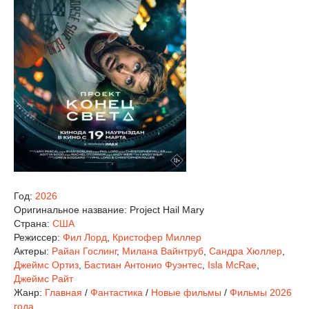
Год:
2026
Оригинальное название:
Project Hail Mary
Страна:
США
Режиссер:
Фил Лорд
,
Кристофер Миллер
Актеры:
Райан Гослинг
,
Милана Вайнтруб
,
Сандра Хюллер
,
Джеймс Ортиз
,
Бастиан Антонио Фуэнтес
,
Isla McRae
,
Джеймс Райт
Жанр:
Главная
/
Фантастика
/
Новые фильмы
/
Фильмы 2026
года