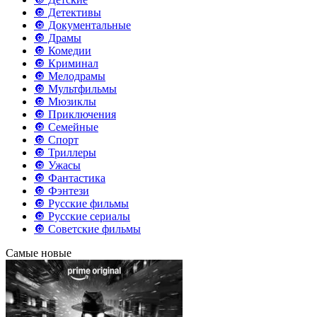
🔘 Детективы
🔘 Документальные
🔘 Драмы
🔘 Комедии
🔘 Криминал
🔘 Мелодрамы
🔘 Мультфильмы
🔘 Мюзиклы
🔘 Приключения
🔘 Семейные
🔘 Спорт
🔘 Триллеры
🔘 Ужасы
🔘 Фантастика
🔘 Фэнтези
🔘 Русские фильмы
🔘 Русские сериалы
🔘 Советские фильмы
Самые новые