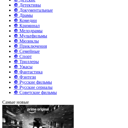
🔘 Детективы
🔘 Документальные
🔘 Драмы
🔘 Комедии
🔘 Криминал
🔘 Мелодрамы
🔘 Мультфильмы
🔘 Мюзиклы
🔘 Приключения
🔘 Семейные
🔘 Спорт
🔘 Триллеры
🔘 Ужасы
🔘 Фантастика
🔘 Фэнтези
🔘 Русские фильмы
🔘 Русские сериалы
🔘 Советские фильмы
Самые новые