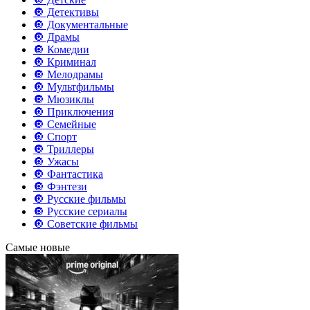
🔘 Детективы
🔘 Документальные
🔘 Драмы
🔘 Комедии
🔘 Криминал
🔘 Мелодрамы
🔘 Мультфильмы
🔘 Мюзиклы
🔘 Приключения
🔘 Семейные
🔘 Спорт
🔘 Триллеры
🔘 Ужасы
🔘 Фантастика
🔘 Фэнтези
🔘 Русские фильмы
🔘 Русские сериалы
🔘 Советские фильмы
Самые новые