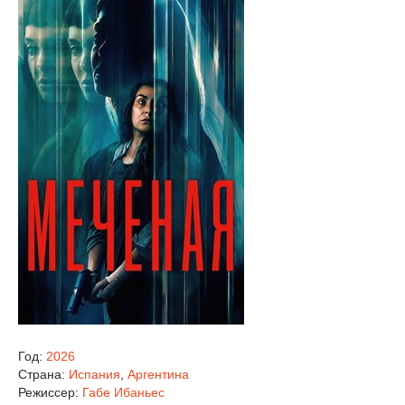
Год:
2026
Страна:
Испания
,
Аргентина
Режиссер:
Габе Ибаньес