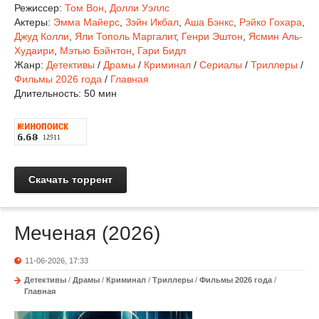
Режиссер:
Том Вон
,
Долли Уэллс
Актеры:
Эмма Майерс
,
Зэйн Икбал
,
Аша Бэнкс
,
Рэйко Гохара
,
Джуд Колли
,
Яли Тополь Маргалит
,
Генри Эштон
,
Ясмин Аль-
Худаири
,
Мэтью Бэйнтон
,
Гари Бидл
Жанр:
Детективы
/
Драмы
/
Криминал
/
Сериалы
/
Триллеры
/
Фильмы 2026 года
/
Главная
Длительность:
50 мин
Скачать торрент
Меченая (2026)
11-06-2026, 17:33
Детективы
/
Драмы
/
Криминал
/
Триллеры
/
Фильмы 2026 года
/
Главная