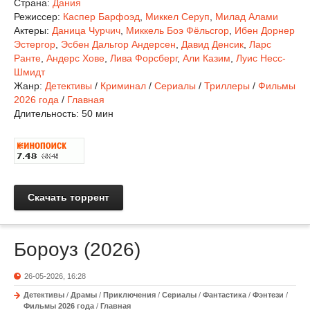
Страна:
Дания
Режиссер:
Каспер Барфоэд
,
Миккел Серуп
,
Милад Алами
Актеры:
Даница Чурчич
,
Миккель Боэ Фёльсгор
,
Ибен Дорнер
Эстергор
,
Эсбен Дальгор Андерсен
,
Давид Денсик
,
Ларс
Ранте
,
Андерс Хове
,
Лива Форсберг
,
Али Казим
,
Луис Несс-
Шмидт
Жанр:
Детективы
/
Криминал
/
Сериалы
/
Триллеры
/
Фильмы
2026 года
/
Главная
Длительность:
50 мин
Скачать торрент
Бороуз (2026)
26-05-2026, 16:28
Детективы
/
Драмы
/
Приключения
/
Сериалы
/
Фантастика
/
Фэнтези
/
Фильмы 2026 года
/
Главная