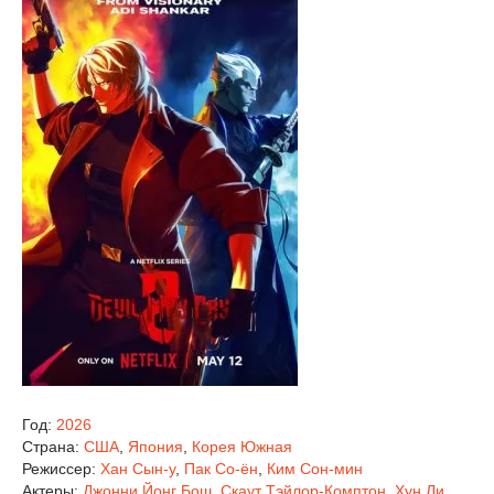
Год:
2026
Страна:
США
,
Япония
,
Корея Южная
Режиссер:
Хан Сын-у
,
Пак Со-ён
,
Ким Сон-мин
Актеры:
Джонни Йонг Бош
,
Скаут Тэйлор-Комптон
,
Хун Ли
,