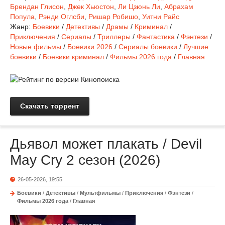
Брендан Глисон
,
Джек Хьюстон
,
Ли Цзюнь Ли
,
Абрахам
Попула
,
Рэнди Оглсби
,
Ришар Робишо
,
Уитни Райс
Жанр:
Боевики
/
Детективы
/
Драмы
/
Криминал
/
Приключения
/
Сериалы
/
Триллеры
/
Фантастика
/
Фэнтези
/
Новые фильмы
/
Боевики 2026
/
Сериалы боевики
/
Лучшие
боевики
/
Боевики криминал
/
Фильмы 2026 года
/
Главная
Скачать торрент
Дьявол может плакать / Devil
May Cry 2 сезон (2026)
26-05-2026, 19:55
Боевики
/
Детективы
/
Мультфильмы
/
Приключения
/
Фэнтези
/
Фильмы 2026 года
/
Главная