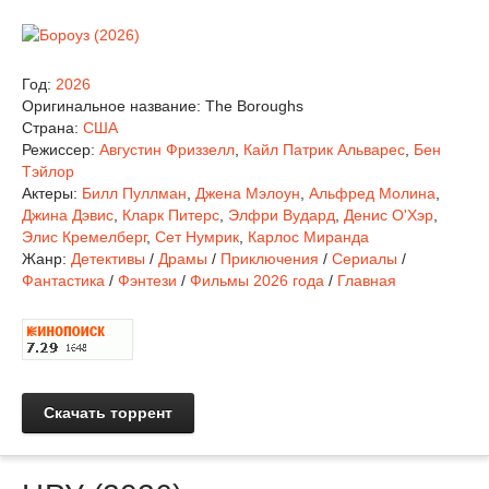
Год:
2026
Оригинальное название:
The Boroughs
Страна:
США
Режиссер:
Августин Фриззелл
,
Кайл Патрик Альварес
,
Бен
Тэйлор
Актеры:
Билл Пуллман
,
Джена Мэлоун
,
Альфред Молина
,
Джина Дэвис
,
Кларк Питерс
,
Элфри Вудард
,
Денис О'Хэр
,
Элис Кремелберг
,
Сет Нумрик
,
Карлос Миранда
Жанр:
Детективы
/
Драмы
/
Приключения
/
Сериалы
/
Фантастика
/
Фэнтези
/
Фильмы 2026 года
/
Главная
Скачать торрент