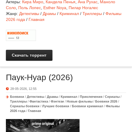
Актеры:
Кира Миро
,
Кандела Пенья
,
Ана Рухас
,
Маноло
Соло
,
Поль Лопес
,
Esther Noya
,
Пилар Ногалес
Жанр:
Детективы
/
Драмы
/
Криминал
/
Триллеры
/
Фильмы
2026 года
/
Главная
Скачать торрент
Паук-Нуар (2026)
28-05-2026, 12:55
Боевики
/
Детективы
/
Драмы
/
Криминал
/
Приключения
/
Сериалы
/
Триллеры
/
Фантастика
/
Фэнтези
/
Новые фильмы
/
Боевики 2026
/
Сериалы боевики
/
Лучшие боевики
/
Боевики криминал
/
Фильмы
2026 года
/
Главная