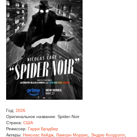
Год:
2026
Оригинальное название:
Spider-Noir
Страна:
США
Режиссер:
Гарри Брэдбир
Актеры:
Николас Кейдж
,
Ламорн Моррис
,
Эндрю Колдуэлл
,