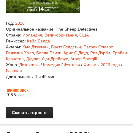
Год:
2026
Оригинальное название:
The Sheep Detectives
Страна:
Ирландия
,
Великобритания
,
США
Режиссер:
Кайл Балда
Актеры:
Хью Джекман
,
Бретт Голдстин
,
Патрик Стюарт
,
Реджина Холл
,
Белла Рэмзи
,
Крис О'Дауд
,
Риз Дэрби
,
Брайан
Крэнстон
,
Джулия Луи-Дрейфус
,
Aroop Shergill
Жанр:
Детективы
/
Комедии
/
Фэнтези
/
Фильмы 2026 года
/
Главная
Длительность:
1 ч 49 мин
Скачать торрент