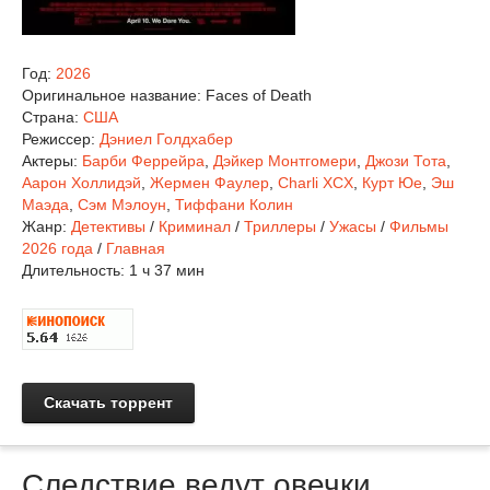
Год:
2026
Оригинальное название:
Faces of Death
Страна:
США
Режиссер:
Дэниел Голдхабер
Актеры:
Барби Феррейра
,
Дэйкер Монтгомери
,
Джози Тота
,
Аарон Холлидэй
,
Жермен Фаулер
,
Charli XCX
,
Курт Юе
,
Эш
Маэда
,
Сэм Мэлоун
,
Тиффани Колин
Жанр:
Детективы
/
Криминал
/
Триллеры
/
Ужасы
/
Фильмы
2026 года
/
Главная
Длительность:
1 ч 37 мин
Скачать торрент
Следствие ведут овечки