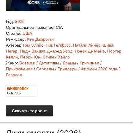
Год:
2026
Оригинальное название:
CIA
Страна:
США
Режиссер:
Кен Джиротти
Актеры:
Том Эллис
,
Ник Гелфусс
,
Натали Линес
,
Шива
Негар
,
Педж Вахдат
,
Джаред Уорд
,
Нэнси Де Майо
,
Портер
Келли
,
Перри Юн
,
Стивен Хэйло
Жанр:
Боевики
/
Детективы
/
Драмы
/
Криминал
/
Приключения
/
Сериалы
/
Триллеры
/
Фильмы 2026 года
/
Главная
Скачать торрент