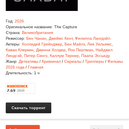
Год:
2026
Оригинальное название:
The Capture
Страна:
Великобритания
Режиссер:
Бен Чанан
,
Джеймс Кент
,
Филиппа Лангдэйл
Актеры:
Холлидей Грейнджер
,
Бен Майлз
,
Лия Уильямс
,
Каван Клеркин
,
Джинни Холдер
,
Рон Перлман
,
Найджел
Линдсэй
,
Питер Сингх
,
Каллум Тернер
,
Паапа Эссьеду
Жанр:
Детективы
/
Криминал
/
Сериалы
/
Триллеры
/
Фильмы
2026 года
/
Главная
Длительность:
1 ч
Скачать торрент