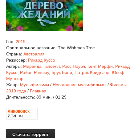
Год:
2019
Оригинальное название:
The Wishmas Tree
Страна:
Австралия
Режиссер:
Рикард Куссо
Актеры:
Миранда Тапселл
,
Росс Ноубл
,
Кейт Мерфи
,
Рикард
Куссо
,
Райан Реншоу
,
Брук Бони
,
Патрик Кридлэнд
,
Юсоф
Мутахар
Жанр:
Мультфильмы
/
Новогодние мультфильмы
/
Фильмы
2019 года
/
Главная
Длительность:
89 мин. / 01:29
Скачать торрент