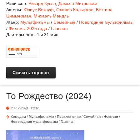
Режиссер:
Рикард Куссо
,
Дамьян Митревски
Актеры:
Юлиус Векауф
,
Оливер Калькофе
,
Беттина
Циммерман
,
Михаэль Мендль
Жанр:
Мультфильмы
/
Семейные
/
Новогодние мультфильмы
/
Фильмы 2025 года
/
Главная
Длительность:
1 ч 31 мин
Скачать торрент
То Рождество (2024)
23-12-2024, 12:32
Комедии
/
Мультфильмы
/
Приключения
/
Семейные
/
Фэнтези
/
Новогодние мультфильмы
/
Главная