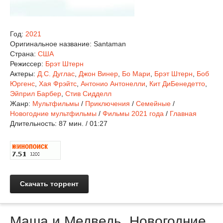
Год:
2021
Оригинальное название:
Santaman
Страна:
США
Режиссер:
Брэт Штерн
Актеры:
Д.С. Дуглас
,
Джон Винер
,
Бо Мари
,
Брэт Штерн
,
Боб
Юргенс
,
Хая Фрэйтс
,
Антонио Антонелли
,
Кит ДиБенедетто
,
Эйприл Барбер
,
Стив Сидделл
Жанр:
Мультфильмы
/
Приключения
/
Семейные
/
Новогодние мультфильмы
/
Фильмы 2021 года
/
Главная
Длительность:
87 мин. / 01:27
Скачать торрент
Маша и Медведь. Новогодние