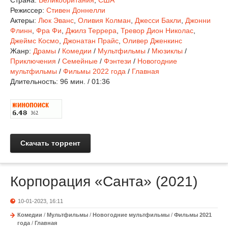
Страна:
Великобритания
,
США
Режиссер:
Стивен Доннелли
Актеры:
Люк Эванс
,
Оливия Колман
,
Джесси Бакли
,
Джонни
Флинн
,
Фра Фи
,
Джилз Террера
,
Тревор Дион Николас
,
Джеймс Космо
,
Джонатан Прайс
,
Оливер Дженкинс
Жанр:
Драмы
/
Комедии
/
Мультфильмы
/
Мюзиклы
/
Приключения
/
Семейные
/
Фэнтези
/
Новогодние
мультфильмы
/
Фильмы 2022 года
/
Главная
Длительность:
96 мин. / 01:36
Скачать торрент
Корпорация «Санта» (2021)
10-01-2023, 16:11
Комедии
/
Мультфильмы
/
Новогодние мультфильмы
/
Фильмы 2021
года
/
Главная