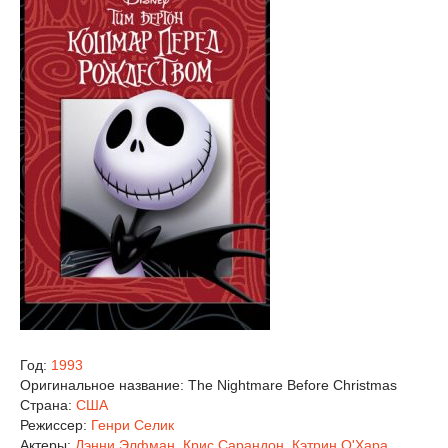
Год:
1993
Оригинальное название:
The Nightmare Before Christmas
Страна:
США
Режиссер:
Генри Селик
Актеры:
Дэнни Элфман
,
Крис Сарандон
,
Кэтрин О'Хара
,