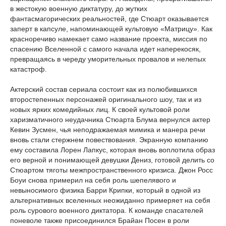
в жестокую военную диктатуру, до жутких
фантасмагорических реальностей, где Стюарт оказывается
заперт в капсуле, напоминающей культовую «Матрицу». Как
красноречиво намекает само название проекта, миссия по
спасению Вселенной с самого начала идет наперекосяк,
превращаясь в череду уморительных провалов и нелепых
катастроф.
Актерский состав сериала состоит как из полюбившихся
второстепенных персонажей оригинального шоу, так и из
новых ярких комедийных лиц. К своей культовой роли
харизматичного неудачника Стюарта Блума вернулся актер
Кевин Зусмен, чья неподражаемая мимика и манера речи
вновь стали стержнем повествования. Экранную компанию
ему составила Лорен Лапкус, которая вновь воплотила образ
его верной и понимающей девушки Дениз, готовой делить со
Стюартом тяготы межпространственного кризиса. Джон Росс
Боуи снова примерил на себя роль шепелявого и
невыносимого физика Барри Крипки, который в одной из
альтернативных вселенных неожиданно примеряет на себя
роль сурового военного диктатора. К команде спасателей
поневоле также присоединился Брайан Посен в роли