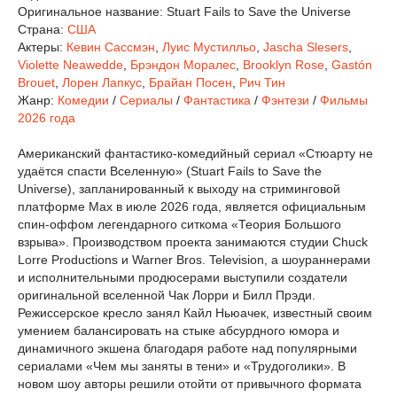
Оригинальное название:
Stuart Fails to Save the Universe
Страна:
США
Актеры:
Кевин Сассмэн
,
Луис Мустилльо
,
Jascha Slesers
,
Violette Neawedde
,
Брэндон Моралес
,
Brooklyn Rose
,
Gastón
Brouet
,
Лорен Лапкус
,
Брайан Посен
,
Рич Тин
Жанр:
Комедии
/
Сериалы
/
Фантастика
/
Фэнтези
/
Фильмы
2026 года
Американский фантастико-комедийный сериал «Стюарту не
удаётся спасти Вселенную» (Stuart Fails to Save the
Universe), запланированный к выходу на стриминговой
платформе Max в июле 2026 года, является официальным
спин-оффом легендарного ситкома «Теория Большого
взрыва». Производством проекта занимаются студии Chuck
Lorre Productions и Warner Bros. Television, а шоураннерами
и исполнительными продюсерами выступили создатели
оригинальной вселенной Чак Лорри и Билл Прэди.
Режиссерское кресло занял Кайл Ньюачек, известный своим
умением балансировать на стыке абсурдного юмора и
динамичного экшена благодаря работе над популярными
сериалами «Чем мы заняты в тени» и «Трудоголики». В
новом шоу авторы решили отойти от привычного формата