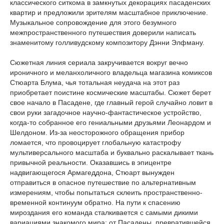
классического ситкома в замкнутых декорациях пасаденских
квартир и предложили зрителям масштабное приключение.
Музыкальное сопровождение для этого безумного
межпространственного путешествия доверили написать
знаменитому голливудскому композитору Дэнни Элфману.
Сюжетная линия сериала закручивается вокруг вечно
ироничного и меланхоличного владельца магазина комиксов
Стюарта Блума, чья тотальная неудача на этот раз
приобретает поистине космические масштабы. Сюжет берет
свое начало в Пасадене, где главный герой случайно ловит в
свои руки загадочное научно-фантастическое устройство,
когда-то собранное его гениальными друзьями Леонардом и
Шелдоном. Из-за неосторожного обращения прибор
ломается, что провоцирует глобальную катастрофу
мультиверсального масштаба и буквально раскалывает ткань
привычной реальности. Оказавшись в эпицентре
надвигающегося Армагеддона, Стюарт вынужден
отправиться в опасное путешествие по альтернативным
измерениям, чтобы попытаться склеить пространственно-
временной континуум обратно. На пути к спасению
мироздания его команда сталкивается с самыми дикими
вариациями знакомого мира: от Пасадены, превратившейся