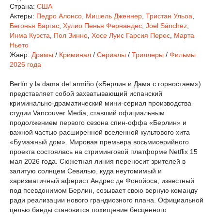
Страна:
США
Актеры:
Педро Алонсо
,
Мишель Дженнер
,
Тристан Ульоа
,
Бегонья Варгас
,
Хулио Пенья Фернандес
,
Joel Sánchez
,
Инма Куэста
,
Пол Зинно
,
Хосе Луис Гарсия Перес
,
Марта
Ньето
Жанр:
Драмы
/
Криминал
/
Сериалы
/
Триллеры
/
Фильмы
2026 года
Berlín y la dama del armiño («Берлин и Дама с горностаем»)
представляет собой захватывающий испанский
криминально-драматический мини-сериал производства
студии Vancouver Media, ставший официальным
продолжением первого сезона спин-оффа «Берлин» и
важной частью расширенной вселенной культового хита
«Бумажный дом». Мировая премьера восьмисерийного
проекта состоялась на стриминговой платформе Netflix 15
мая 2026 года. Сюжетная линия переносит зрителей в
залитую солнцем Севилью, куда неутомимый и
харизматичный аферист Андрес де Фонойоса, известный
под псевдонимом Берлин, созывает свою верную команду
ради реализации нового грандиозного плана. Официальной
целью банды становится похищение бесценного