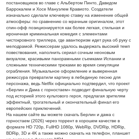
постановщиков во главе с Альбертом Пинто, Давидом
Баррокалем и Хосе Мануэлем Кравиото. Создатели
изначально сделали ключевую ставку на изменение общей
атмосферы: по сравнению со мрачным оригиналом, этот
спин-офф позиционируется как более легкая, стильная и
ироничная криминальная комедия с элементами
чистокровного триллера, где авантюризм идет рука об руку с
мелодрамой. Режиссерам удалось выдержать высокий темп
повествования, наполнить сериал сочным неоновым
визуалом, красивыми панорамными съемками Испании и
сложными техническими трюками во время симуляции
ограбления. Музыкальное оформление и выверенная
режиссура превратили картину в лебединую песню для
персонажа, ведь Netflix официально подтвердил, что проект
«Берлин и Дама с горностаем» подводит финальную черту
под историей этого культового героя, предлагая зрителям
эффектный, трогательный и окончательный финал его
европейских приключений.
На нашем сайте вы можете скачать Берлин и дама с
горностаем (2026) через торрент в хорошем качестве в
формате HD 720p, FullHD 1080p, WebRip, DVDRip, HDRip,
BDRip, 3D и 4K а также можно скачать на телефон, планшет