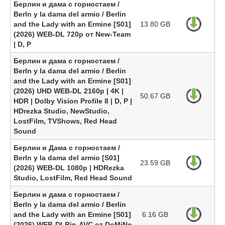
Берлин и дама с горностаем /
Berln y la dama del armio / Berlin
and the Lady with an Ermine [S01]
13.80 GB
(2026) WEB-DL 720p от New-Team
| D, P
Берлин и дама с горностаем /
Berln y la dama del armio / Berlin
and the Lady with an Ermine [S01]
(2026) UHD WEB-DL 2160p | 4K |
50.67 GB
HDR | Dolby Vision Profile 8 | D, P |
HDrezka Studio, NewStudio,
LostFilm, TVShows, Red Head
Sound
Берлин и Дама с горностаем /
Berln y la dama del armio [S01]
23.59 GB
(2026) WEB-DL 1080p | HDRezka
Studio, LostFilm, Red Head Sound
Берлин и дама с горностаем /
Berln y la dama del armio / Berlin
and the Lady with an Ermine [S01]
6.16 GB
(2026) WEB-DLRip-AVC от DoMiNo