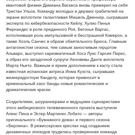
квантовой физики Дамиана Васкеса вновь примерил на себя
Тристан Ульоа. Команду молодых и дерзких грабителей на
экране воплотили талантливая Мишель Дженнер, сыгравшая
эксперта по кибербезопасности Кейлу, Хулио Пенья
Фернандес в роли преданного Роя, Бегонья Варгас,
исполнившая роль импульсивной и бесстрашной Кэмерон, а
также Хоэль Санчес в образе обаятельного Брюса. Главным
антагонистом сезона, тем самым заносчивым герцогом
Альваро, выступил харизматичный Хосэ Луис Гарсия Перес,
а образ его загадочной супруги Хеновевы Данте воплотила
Марта Ньето. Важным и ярким дополнением к касту стала
известная испанская актриса Инма Куэста, сыгравшая
жизнерадостную Канделу, которая привносит в
криминальный хаос банды новые романтические и
драматические краски.
Создателями, шоураннерами и ведущими сценаристами
этого амбициозного телевизионного проекта выступили
Алекс Пина и Эстер Мартинес Лобато — авторы
оригинального «Бумажного дома» и первого сезона
«Берлина». В режиссерских креслах над созданием
динамичных эпизодов трудилась проверенная команда