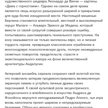
художественного шедевра Леонардо да Винчи — картины
«Дама с горностаем». Однако на самом деле кража
является лишь искусно разыгранной ширмой и прикрытием
для куда более изощренной мести. Настоящей мишенью
Берлина становится влиятельный, жестокий и высокомерный
герцог Малаги — Альваро Эрмосо де Медина, который
вместе со своей супругой совершил роковую ошибку,
попытавшись шантажировать гениального преступника. На
кону оказываются не только миллионы евро, но и личная
гордость героев, превращая классическое ограбление в
многоходовую психологическую дуэль, полную неожиданных
сюжетных поворотов, предательств, страсти и
экзистенциального юмора на фоне величественной
архитектуры Андалусии.
Актерский ансамбль сериала сохранил свой золотой костяк,
что позволило актерам продемонстрировать великолепную
экранную химию и углубить личные драмы своих
персонажей. К своей культовой роли эксцентричного,
нарциссичного и влюбленного в искусство Андреса де
Фонойосы вернулся неподражаемый Педро Алонсо, чья игра
вновь наполнила проект шармом и непредсказуемым
безумием. Образ его верного соратника и профессора