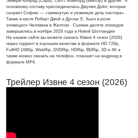
Эйвери Конрад (Сара), Скотт МакКорд (Виктор) и другие . К
основному составу присоединилась Джулия Дойл, которая
сыграет Софию — «замкнутую и уязвимую дочь пастора» .
Также в касте Роберт Джой и Дуглас Е. Хьюз в роли
зловещего Человека в Желтом . Съемки десяти эпизодов
завершились в ноябре 2025 года в Новой Шотландии
На нашем сайте вы можете скачать Извне 4 сезон (2026)
через торрент в хорошем качестве в формате HD 720p,
FullHD 1080p, WebRip, DVDRip, HDRip, BDRip, 3D и 4K а
также можно скачать на телефон, планшет на андроид в
формате MP4.
Трейлер Извне 4 сезон (2026)