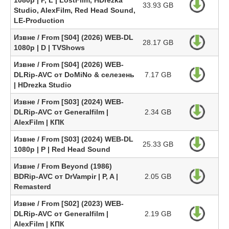
1080p | P, L | LostFilm, HDrezka
33.93 GB
Studio, AlexFilm, Red Head Sound,
LE-Production
Извне / From [S04] (2026) WEB-DL
28.17 GB
1080p | D | TVShows
Извне / From [S04] (2026) WEB-
DLRip-AVC от DoMiNo & селезень
7.17 GB
| HDrezka Studio
Извне / From [S03] (2024) WEB-
DLRip-AVC от Generalfilm |
2.34 GB
AlexFilm | КПК
Извне / From [S03] (2024) WEB-DL
25.33 GB
1080p | P | Red Head Sound
Извне / From Beyond (1986)
BDRip-AVC от DrVampir | P, A |
2.05 GB
Remasterd
Извне / From [S02] (2023) WEB-
DLRip-AVC от Generalfilm |
2.19 GB
AlexFilm | КПК