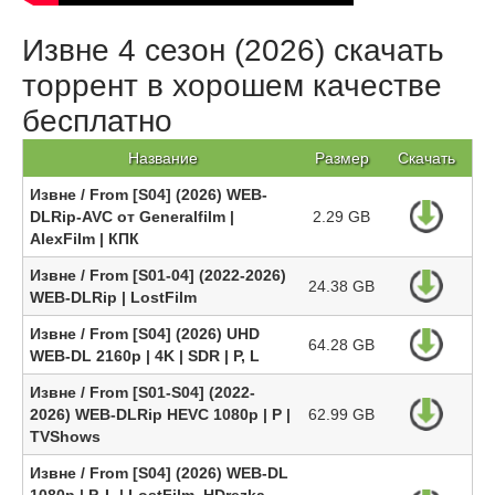
Извне 4 сезон (2026) скачать
торрент в хорошем качестве
бесплатно
Название
Размер
Скачать
Извне / From [S04] (2026) WEB-
DLRip-AVC от Generalfilm |
2.29 GB
AlexFilm | КПК
Извне / From [S01-04] (2022-2026)
24.38 GB
WEB-DLRip | LostFilm
Извне / From [S04] (2026) UHD
64.28 GB
WEB-DL 2160p | 4K | SDR | P, L
Извне / From [S01-S04] (2022-
2026) WEB-DLRip HEVC 1080p | P |
62.99 GB
TVShows
Извне / From [S04] (2026) WEB-DL