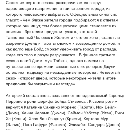
Сюжет четвертого сезона разворачивается вокруг
нарастающего напряжения в таинственном городе, из
которого невозможно выбраться. Официальный синопсис
гласит: «Чем ближе жители города подбираются к ответам,
которые они ищут, тем более ужасающими становятся их
поиски» . Зрителям предстоит узнать, кто такой
Таинственный Человек в Желтом и чего он хочет, станет ли
озарение Джейд и Табиты ключом к возвращению домой, и
как долго еще Бойд сможет удерживать город от распада,
когда его тело и разум разрушаются . В финале третьего
сезона погиб Джим, муж Табиты, однако намеки на
путешествия во времени, связанные с их дочерью Джули,
оставляют надежду на неожиданные повороты . Четвертый
сезон «откроет двери, которые некоторые жители в итоге
предпочли бы закрытыми навсегда» .
Актерский состав вновь возглавляет неподражаемый Гарольд
Перрино в роли шерифа Бойда Стивенса . К своим ролям
вернутся Каталина Сандино Морено (Табита), Йон Бейли
(Джим), Ханна Черами (Джули), Саймон Уэбстер (Итан), Рики
Хе (Кенни), Хлоя Ван Лэндшут (Кристи), Кортеон Мур
(Эллис), Пега Гафури (Фатима), Элизабет Сондерс (Донна),