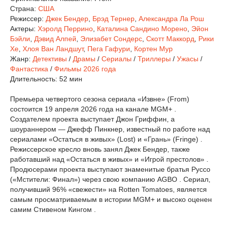
Страна:
США
Режиссер:
Джек Бендер
,
Брэд Тернер
,
Александра Ла Рош
Актеры:
Хэролд Перрино
,
Каталина Сандино Морено
,
Эйон
Бэйли
,
Дэвид Алпей
,
Элизабет Сондерс
,
Скотт Маккорд
,
Рики
Хе
,
Хлоя Ван Ландшут
,
Пега Гафури
,
Кортен Мур
Жанр:
Детективы
/
Драмы
/
Сериалы
/
Триллеры
/
Ужасы
/
Фантастика
/
Фильмы 2026 года
Длительность:
52 мин
Премьера четвертого сезона сериала «Извне» (From)
состоится 19 апреля 2026 года на канале MGM+ .
Создателем проекта выступает Джон Гриффин, а
шоураннером — Джефф Пинкнер, известный по работе над
сериалами «Остаться в живых» (Lost) и «Грань» (Fringe) .
Режиссерское кресло вновь занял Джек Бендер, также
работавший над «Остаться в живых» и «Игрой престолов» .
Продюсерами проекта выступают знаменитые братья Руссо
(«Мстители: Финал») через свою компанию AGBO . Сериал,
получивший 96% «свежести» на Rotten Tomatoes, является
самым просматриваемым в истории MGM+ и высоко оценен
самим Стивеном Кингом .