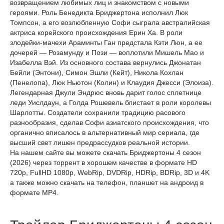
возвращением любимых лиц и знакомством с новыми
героями. Роль Бенедикта Бриджертона исполнил Люк
Томпсон, а его возлюбленную Софи сыграла австралийская
актриса корейского происхождения Ерин Ха. В роли
злодейки-мачехи Араминты Ган предстала Кэти Люн, а ее
дочерей — Розамунду и Пози — воплотили Мишель Мао и
Изабелла Вэй. Из основного состава вернулись Джонатан
Бейли (Энтони), Симон Эшли (Кейт), Никола Кохлан
(Пенелопа), Люк Ньютон (Колин) и Клаудия Джесси (Элоиза).
Легендарная Джули Эндрюс вновь дарит голос сплетнице
леди Уислдаун, а Голда Рошевель блистает в роли королевы
Шарлотты. Создатели сохранили традицию расового
разнообразия, сделав Софи азиатского происхождения, что
органично вписалось в альтернативный мир сериала, где
высший свет лишен предрассудков реальной истории.
На нашем сайте вы можете скачать Бриджертоны 4 сезон
(2026) через торрент в хорошем качестве в формате HD
720p, FullHD 1080p, WebRip, DVDRip, HDRip, BDRip, 3D и 4K
а также можно скачать на телефон, планшет на андроид в
формате MP4.