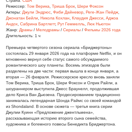
Страна:
США
Режиссер:
Том Верика
,
Триша Брок
,
Шери Фоксон
Актеры:
Джули Эндрюс
,
Фиби Дайневор
,
Реге-Жан Пейдж
,
Джонатан Бейли
,
Никола Кохлан
,
Клаудия Джесси
,
Аджоа
Андох
,
Сабрина Бартлетт
,
Рут Геммелль
,
Люк Ньютон
Жанр:
Драмы
/
Мелодрамы
/
Сериалы
/
Фильмы 2026 года
Длительность:
1 ч
Премьера четвертого сезона сериала «Бриджертоны»
состоялась 29 января 2026 года на платформе Netflix, и он
мгновенно вернул себе статус самого обсуждаемого
романтического шоу планеты. Восемь эпизодов были
разделены на две части: первая вышла в конце января, а
вторая — 26 февраля. Режиссерское кресло вновь заняли
Том Верика, Триша Брок, Шери Фоксон и Олрик Райли, а
шоураннером выступила Джесс Браунелл, продолжившая
дело Криса Ван Дьюзена. Продюсированием традиционно
занималась легендарная Шонда Раймс со своей командой
из Shondaland. В основе сюжета — третья книга серии
Джулии Куинн «Предложение джентльмена»,
рассказывающая историю второго сына семейства,
художника и богемного повесы Бенедикта Бриджертона.