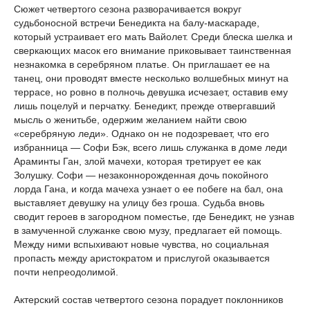
Сюжет четвертого сезона разворачивается вокруг
судьбоносной встречи Бенедикта на балу-маскараде,
который устраивает его мать Вайолет. Среди блеска шелка и
сверкающих масок его внимание приковывает таинственная
незнакомка в серебряном платье. Он приглашает ее на
танец, они проводят вместе несколько волшебных минут на
террасе, но ровно в полночь девушка исчезает, оставив ему
лишь поцелуй и перчатку. Бенедикт, прежде отвергавший
мысль о женитьбе, одержим желанием найти свою
«серебряную леди». Однако он не подозревает, что его
избранница — Софи Бэк, всего лишь служанка в доме леди
Араминты Ган, злой мачехи, которая третирует ее как
Золушку. Софи — незаконнорожденная дочь покойного
лорда Гана, и когда мачеха узнает о ее побеге на бал, она
выставляет девушку на улицу без гроша. Судьба вновь
сводит героев в загородном поместье, где Бенедикт, не узнав
в замученной служанке свою музу, предлагает ей помощь.
Между ними вспыхивают новые чувства, но социальная
пропасть между аристократом и прислугой оказывается
почти непреодолимой.
Актерский состав четвертого сезона порадует поклонников