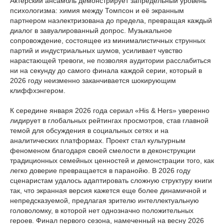
Актерский ансамбль демонстрирует запредельный уровень
психологизма: химия между Томпсон и её экранным
партнером наэлектризована до предела, превращая каждый
диалог в завуалированный допрос. Музыкальное
сопровождение, состоящее из минималистичных струнных
партий и индустриальных шумов, усиливает чувство
нарастающей тревоги, не позволяя аудитории расслабиться
ни на секунду до самого финала каждой серии, который в
2026 году неизменно заканчивается шокирующим
клиффхэнгером.
К середине января 2026 года сериал «His & Hers» уверенно
лидирует в глобальных рейтингах просмотров, став главной
темой для обсуждения в социальных сетях и на
аналитических платформах. Проект стал культурным
феноменом благодаря своей смелости в деконструкции
традиционных семейных ценностей и демонстрации того, как
легко доверие превращается в паранойю. В 2026 году
сценаристам удалось адаптировать сложную структуру книги
так, что экранная версия кажется еще более динамичной и
непредсказуемой, предлагая зрителю интеллектуальную
головоломку, в которой нет однозначно положительных
героев. Финал первого сезона, намеченный на весну 2026