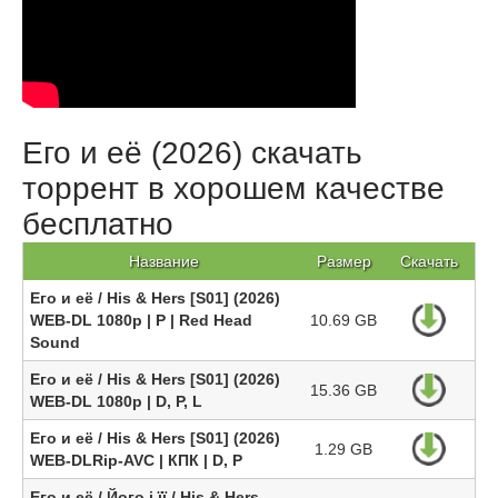
Его и её (2026) скачать
торрент в хорошем качестве
бесплатно
Название
Размер
Скачать
Его и её / His & Hers [S01] (2026)
WEB-DL 1080p | P | Red Head
10.69 GB
Sound
Его и её / His & Hers [S01] (2026)
15.36 GB
WEB-DL 1080p | D, P, L
Его и её / His & Hers [S01] (2026)
1.29 GB
WEB-DLRip-AVC | КПК | D, P
Его и её / Його і її / His & Hers