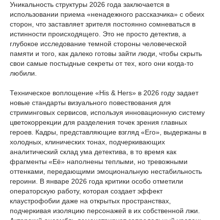
Уникальность структуры 2026 года заключается в
использовании приема «ненадежного рассказчика» с обеих
сторон, что заставляет зрителя постоянно сомневаться в
истинности происходящего. Это не просто детектив, а
глубокое исследование темной стороны человеческой
памяти и того, как далеко готовы зайти люди, чтобы скрыть
свои самые постыдные секреты от тех, кого они когда-то
любили.
Техническое воплощение «His & Hers» в 2026 году задает
новые стандарты визуального повествования для
стриминговых сервисов, используя инновационную систему
цветокоррекции для разделения точек зрения главных
героев. Кадры, представляющие взгляд «Его», выдержаны в
холодных, клинических тонах, подчеркивающих
аналитический склад ума детектива, в то время как
фрагменты «Её» наполнены теплыми, но тревожными
оттенками, передающими эмоциональную нестабильность
героини. В январе 2026 года критики особо отметили
операторскую работу, которая создает эффект
клаустрофобии даже на открытых пространствах,
подчеркивая изоляцию персонажей в их собственной лжи.