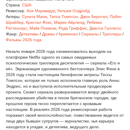
Страна:
США
Режиссер:
Аня Марквардт
,
Уильям Олдройд
Актеры:
Сунита Мани
,
Тесса Томпсон
,
Джон Бернтал
,
Пабло
Шрайбер
,
Кристал Фокс
,
Марин Айрленд
,
Ребекка
Риттенхаус
,
Майк Пневски
,
Рода Гриффис
,
Джесси Галлегос
Жанр:
Детективы
/
Драмы
/
Криминал
/
Сериалы
/
Триллеры
/
Фильмы 2026 года
Начало января 2026 года ознаменовалось выходом на
платформе Netflix одного из самых ожидаемых
психологических триллеров десятилетия — сериала «Его и
её». Экранизация одноименного бестселлера Элис Фини в
2026 году стала настоящим бенефисом актрисы Тессы
Томпсон, которая не только исполнила главную роль Анны
Эндрюс, но и выступила исполнительным продюсером
проекта. Сюжет сериала разворачивается вокруг двойного
расследования убийства в тихом британском городке, где
прошлое героев тесно переплетается с кровавым
настоящим. В реалиях 2026 года режиссерская работа
поражает своей многослойностью: повествование ведется от
лица двух бывших супругов — журналистки, чья карьера
находится в упадке, и детектива, ведущего дело.