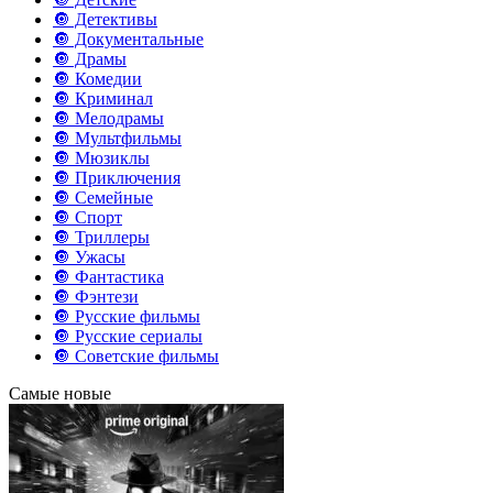
🔘 Детективы
🔘 Документальные
🔘 Драмы
🔘 Комедии
🔘 Криминал
🔘 Мелодрамы
🔘 Мультфильмы
🔘 Мюзиклы
🔘 Приключения
🔘 Семейные
🔘 Спорт
🔘 Триллеры
🔘 Ужасы
🔘 Фантастика
🔘 Фэнтези
🔘 Русские фильмы
🔘 Русские сериалы
🔘 Советские фильмы
Самые новые