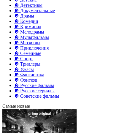
🔘 Детективы
🔘 Документальные
🔘 Драмы
🔘 Комедии
🔘 Криминал
🔘 Мелодрамы
🔘 Мультфильмы
🔘 Мюзиклы
🔘 Приключения
🔘 Семейные
🔘 Спорт
🔘 Триллеры
🔘 Ужасы
🔘 Фантастика
🔘 Фэнтези
🔘 Русские фильмы
🔘 Русские сериалы
🔘 Советские фильмы
Самые новые