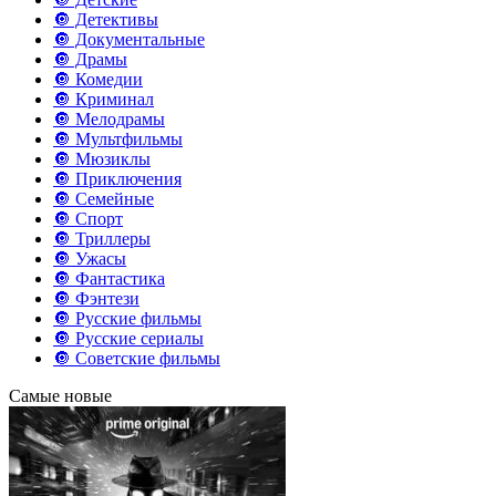
🔘 Детективы
🔘 Документальные
🔘 Драмы
🔘 Комедии
🔘 Криминал
🔘 Мелодрамы
🔘 Мультфильмы
🔘 Мюзиклы
🔘 Приключения
🔘 Семейные
🔘 Спорт
🔘 Триллеры
🔘 Ужасы
🔘 Фантастика
🔘 Фэнтези
🔘 Русские фильмы
🔘 Русские сериалы
🔘 Советские фильмы
Самые новые