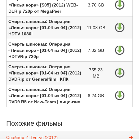
«Лисья нора» [S05] (2012) WEB-
3.70 GB
DLRip 720p от MegaPeer
Смерть шпионам: Операция
«Лисья нора» [01-04 из 04] (2012)
11.08 GB
HDTV 1080i
Смерть шпионам: Операция
«Лисья нора» [01-04 из 04] (2012)
7.32 GB
HDTVRip 720p
Смерть шпионам: Операция
755.23
«Лисья нора» [01-04 из 04] (2012)
MB
DVDRip от Generalfilm | КПК
Смерть шпионам: Операция
«Лисья нора» [01-04 из 04] (2012)
6.24 GB
DVD9 R5 от New-Team | лицензия
Похожие фильмы
Снайпер 2: Тунгус (2012)