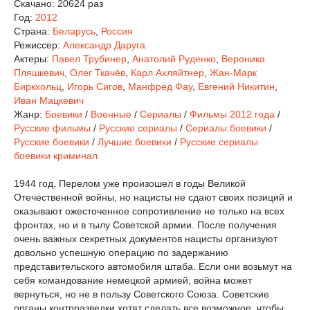
Скачано: 20624 раз
Год:
2012
Страна:
Беларусь
,
Россия
Режиссер:
Александр Даруга
Актеры:
Павел Трубинер
,
Анатолий Руденко
,
Вероника
Пляшкевич
,
Олег Ткачёв
,
Карл Ахляйтнер
,
Жан-Марк
Биркхольц
,
Игорь Сигов
,
Манфред Фау
,
Евгений Никитин
,
Иван Мацкевич
Жанр:
Боевики
/
Военные
/
Сериалы
/
Фильмы 2012 года
/
Русские фильмы
/
Русские сериалы
/
Сериалы боевики
/
Русские боевики
/
Лучшие боевики
/
Русские сериалы
боевики криминал
1944 год. Перелом уже произошел в годы Великой
Отечественной войны, но нацисты не сдают своих позиций и
оказывают ожесточенное сопротивление не только на всех
фронтах, но и в тылу Советской армии. После получения
очень важных секретных документов нацисты организуют
довольно успешную операцию по задержанию
представительского автомобиля штаба. Если они возьмут на
себя командование немецкой армией, война может
вернуться, но не в пользу Советского Союза. Советские
органы контрразведки хотят сделать все возможное, чтобы