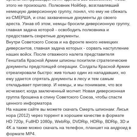
этого не произошло. Полковник Нойбер, возглавлявший
немецкую диверсионную группу, понял, что ему не сбежать
из СМЕРША, и спас захваченные документы до своего
ареста. Узнав об этом, немцы бросили диверсионную группу,
главная задача которой - освободить полковника и
предоставить секретные документы.
Внутри Советского Союза и на фронте много немецких
диверсантов, главная задача которых - сорвать наступление
наших войск. После отважного налета представителя
Генштаба Красной Армии шпионы похитили стратегические
документы предстоящей операции. Солдаты Красной Армии
отреагировали быстро: жив только один из нападавших, но
ему удается спрятать документы в лесу и тем самым
откладывает приговор. И немцы, и мы понимаем, что все
исчезают, когда заключенный молчит. Новая диверсионная
группа брошена в спину Советского Союза, чтобы спасти
ценного информатора
На нашем сайте вы можете скачать Смерть шпионам: Лисья
нора (2012) через торрент в хорошем качестве в формате
HD 720p, FullHD 1080p, WebRip, DVDRip, HDRip, BDRip, 3D и
4K а также можно скачать на телефон, планшет на андроид в
формате MP4.