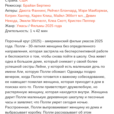
Страна:
США
Режиссер:
Брайан Бертино
Актеры:
Дакота Фаннинг
,
Рейчел Блэнчард
,
Мэри МакКормак
,
Кэтрин Хантер
,
Карен Клиш
,
Майкл Эбботт мл.
,
Девин
Некода
,
Эмили Митчелл
,
Клеа Скотт
,
Кристен Пеппер
Жанр:
Ужасы
/
Фильмы 2025 года
Длительность:
1 ч 42 мин
Порочный круг (2025) - американский фильм ужасов 2025
года. Полли - 30-летняя женщина без определенного
направления, которая застряла на бесперспективной работе
и беспокоится о том, чтобы снова пойти в школу. Она живет
одна в большом доме, который снимает у своей более
успешной сестры Лейни, у которой есть маленькая дочь по
имени Али, которую Полли обожает. Однажды поздно
вечером, когда Полли готовится к важному собеседованию,
ее навещает пожилая женщина, которая приходит в дом в
поисках кого-то. Полли приветствует дружелюбную, но
растерянную женщину, которая находится внутри. Женщина
дарит Полли маленькую деревянную шкатулку и песочные
часы и заявляет, что Полли умрет сегодня ночью.
Расстроенная, Полли выпроваживает женщину из дома и
выбрасывает коробку. Полли рассказывает об этом