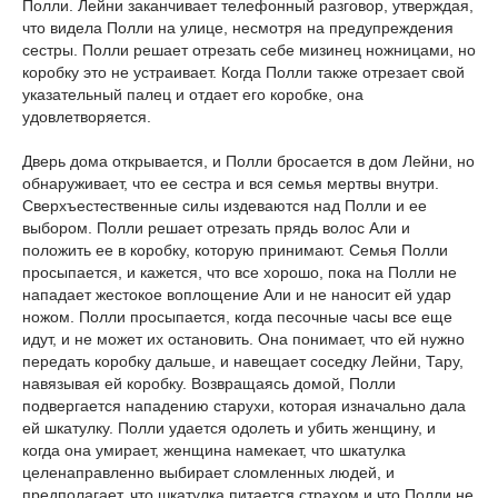
Полли. Лейни заканчивает телефонный разговор, утверждая,
что видела Полли на улице, несмотря на предупреждения
сестры. Полли решает отрезать себе мизинец ножницами, но
коробку это не устраивает. Когда Полли также отрезает свой
указательный палец и отдает его коробке, она
удовлетворяется.
Дверь дома открывается, и Полли бросается в дом Лейни, но
обнаруживает, что ее сестра и вся семья мертвы внутри.
Сверхъестественные силы издеваются над Полли и ее
выбором. Полли решает отрезать прядь волос Али и
положить ее в коробку, которую принимают. Семья Полли
просыпается, и кажется, что все хорошо, пока на Полли не
нападает жестокое воплощение Али и не наносит ей удар
ножом. Полли просыпается, когда песочные часы все еще
идут, и не может их остановить. Она понимает, что ей нужно
передать коробку дальше, и навещает соседку Лейни, Тару,
навязывая ей коробку. Возвращаясь домой, Полли
подвергается нападению старухи, которая изначально дала
ей шкатулку. Полли удается одолеть и убить женщину, и
когда она умирает, женщина намекает, что шкатулка
целенаправленно выбирает сломленных людей, и
предполагает, что шкатулка питается страхом и что Полли не