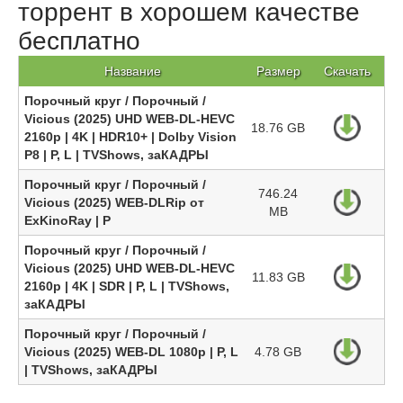
торрент в хорошем качестве
бесплатно
Название
Размер
Скачать
Порочный круг / Порочный /
Vicious (2025) UHD WEB-DL-HEVC
18.76 GB
2160p | 4K | HDR10+ | Dolby Vision
P8 | P, L | TVShows, заКАДРЫ
Порочный круг / Порочный /
746.24
Vicious (2025) WEB-DLRip от
MB
ExKinoRay | P
Порочный круг / Порочный /
Vicious (2025) UHD WEB-DL-HEVC
11.83 GB
2160p | 4K | SDR | P, L | TVShows,
заКАДРЫ
Порочный круг / Порочный /
Vicious (2025) WEB-DL 1080p | P, L
4.78 GB
| TVShows, заКАДРЫ