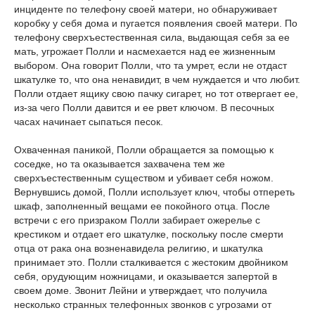
инциденте по телефону своей матери, но обнаруживает
коробку у себя дома и пугается появления своей матери. По
телефону сверхъестественная сила, выдающая себя за ее
мать, угрожает Полли и насмехается над ее жизненным
выбором. Она говорит Полли, что та умрет, если не отдаст
шкатулке то, что она ненавидит, в чем нуждается и что любит.
Полли отдает ящику свою пачку сигарет, но тот отвергает ее,
из-за чего Полли давится и ее рвет ключом. В песочных
часах начинает сыпаться песок.
Охваченная паникой, Полли обращается за помощью к
соседке, но та оказывается захвачена тем же
сверхъестественным существом и убивает себя ножом.
Вернувшись домой, Полли использует ключ, чтобы отпереть
шкаф, заполненный вещами ее покойного отца. После
встречи с его призраком Полли забирает ожерелье с
крестиком и отдает его шкатулке, поскольку после смерти
отца от рака она возненавидела религию, и шкатулка
принимает это. Полли сталкивается с жестоким двойником
себя, орудующим ножницами, и оказывается запертой в
своем доме. Звонит Лейни и утверждает, что получила
несколько странных телефонных звонков с угрозами от