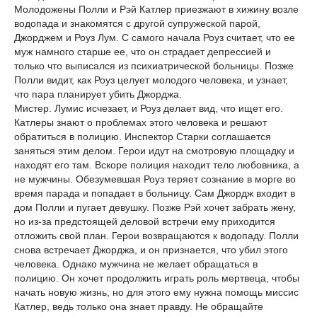
Молодожены Полли и Рэй Катлер приезжают в хижину возле
водопада и знакомятся с другой супружеской парой,
Джорджем и Роуз Лум. С самого начала Роуз считает, что ее
муж намного старше ее, что он страдает депрессией и
только что выписался из психиатрической больницы. Позже
Полли видит, как Роуз целует молодого человека, и узнает,
что пара планирует убить Джорджа.
Мистер. Лумис исчезает, и Роуз делает вид, что ищет его.
Катлеры знают о проблемах этого человека и решают
обратиться в полицию. Инспектор Старки соглашается
заняться этим делом. Герои идут на смотровую площадку и
находят его там. Вскоре полиция находит тело любовника, а
не мужчины. Обезумевшая Роуз теряет сознание в морге во
время парада и попадает в больницу. Сам Джордж входит в
дом Полли и пугает девушку. Позже Рэй хочет забрать жену,
но из-за предстоящей деловой встречи ему приходится
отложить свой план. Герои возвращаются к водопаду. Полли
снова встречает Джорджа, и он признается, что убил этого
человека. Однако мужчина не желает обращаться в
полицию. Он хочет продолжить играть роль мертвеца, чтобы
начать новую жизнь, но для этого ему нужна помощь миссис
Катлер, ведь только она знает правду. Не обращайте