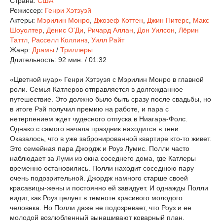
Страна:
США
Режиссер:
Генри Хэтэуэй
Актеры:
Мэрилин Монро
,
Джозеф Коттен
,
Джин Питерс
,
Макс
Шоуолтер
,
Денис О'Ди
,
Ричард Аллан
,
Дон Уилсон
,
Лёрин
Таттл
,
Расселл Коллинз
,
Уилл Райт
Жанр:
Драмы
/
Триллеры
Длительность:
92 мин. / 01:32
«Цветной нуар» Генри Хэтэуэя с Мэрилин Монро в главной
роли. Семья Катлеров отправляется в долгожданное
путешествие. Это должно было быть сразу после свадьбы, но
в итоге Рэй получил премию на работе, и пара с
нетерпением ждет чудесного отпуска в Ниагара-Фолс.
Однако с самого начала праздник находится в тени.
Оказалось, что в уже забронированной квартире кто-то живет.
Это семейная пара Джордж и Роуз Лумис. Полли часто
наблюдает за Луми из окна соседнего дома, где Катлеры
временно остановились. Полли находит соседнюю пару
очень подозрительной. Джордж намного старше своей
красавицы-жены и постоянно ей завидует. И однажды Полли
видит, как Роуз целует в темноте красивого молодого
человека. Но Полли даже не подозревает, что Роуз и ее
молодой возлюбленный вынашивают коварный план.