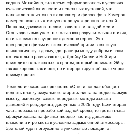
водных Меткайина, это племя сформировалось в условиях
вулканической активности и пепельных пустошей, что
наложило отпечаток на их характер и философию. Кэмерон
намерен показать «темную сторону» коренных жителей
Пандоры, движимых гневом, завистью и жаждой мести.
Огонь здесь выступает не только как разрушительная стихия,
но и как символ внутренних демонов героев. Это
превращает фильм из экологической притчи в сложную
психологическую драму, где границы между добром и злом
окончательно размываются, а Джейку Салли и Нейтири
приходится сталкиваться с врагом, который понимает Эйву
так же хорошо, как и они, но интерпретирует её волю через
призму ярости.
Технологическое совершенство «Огня и пепла» обещает
поднять планку визуального сторителлинга на недосягаемую
высоту, используя самые передовые методы захвата
движений и рендеринга, доступные в 2025 году. Если вторая
часть поражала проработкой водной среды, то третья глава
сфокусирована на физике твердых частиц, динамике
пламени и игре света в условиях задымленной атмосферы.
Зрителей ждет погружение в уникальные локации: от