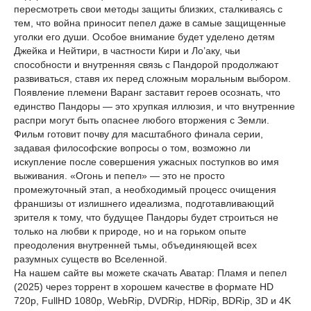
пересмотреть свои методы защиты близких, сталкиваясь с
тем, что война приносит пепел даже в самые защищенные
уголки его души. Особое внимание будет уделено детям
Джейка и Нейтири, в частности Кири и Ло’аку, чьи
способности и внутренняя связь с Пандорой продолжают
развиваться, ставя их перед сложным моральным выбором.
Появление племени Варанг заставит героев осознать, что
единство Пандоры — это хрупкая иллюзия, и что внутренние
распри могут быть опаснее любого вторжения с Земли.
Фильм готовит почву для масштабного финала серии,
задавая философские вопросы о том, возможно ли
искупление после совершения ужасных поступков во имя
выживания. «Огонь и пепел» — это не просто
промежуточный этап, а необходимый процесс очищения
франшизы от излишнего идеализма, подготавливающий
зрителя к тому, что будущее Пандоры будет строиться не
только на любви к природе, но и на горьком опыте
преодоления внутренней тьмы, объединяющей всех
разумных существ во Вселенной.
На нашем сайте вы можете скачать Аватар: Пламя и пепел
(2025) через торрент в хорошем качестве в формате HD
720p, FullHD 1080p, WebRip, DVDRip, HDRip, BDRip, 3D и 4K