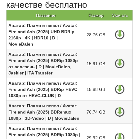
качестве бесплатно
Название
Размер
Скачать
Аватар: Пламя и пепел / Avatar:
Fire and Ash (2025) UHD BDRip
28.76 GB
2160p | 4K | HDR10 | D |
MovieDalen
Аватар: Пламя и пепел / Avatar:
Fire and Ash (2025) BDRip 1080p
15.91 GB
от селезень | D | MovieDalen,
Jaskier | ITA Transfer
Аватар: Пламя и пепел / Avatar:
Fire and Ash (2025) BDRip-HEVC
15.88 GB
1080p от HEVC-CLUB | D
Аватар: Пламя и пепел / Avatar:
Fire and Ash (2025) BDRemux
70.74 GB
1080p | 3D-Video | D | MovieDalen
Аватар: Пламя и пепел / Avatar:
Fire and Ash (2025) BDRip 1080p |
29.92 GB