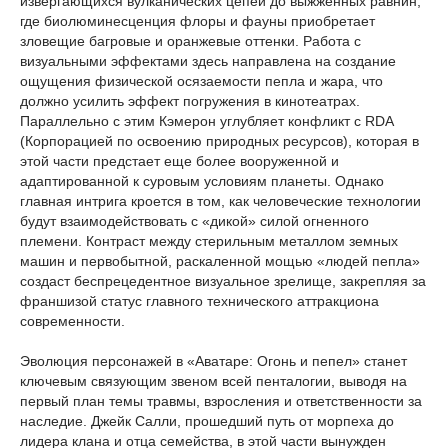
извергающихся вулканических цепей до выжженных равнин,
где биолюминесценция флоры и фауны приобретает
зловещие багровые и оранжевые оттенки. Работа с
визуальными эффектами здесь направлена на создание
ощущения физической осязаемости пепла и жара, что
должно усилить эффект погружения в кинотеатрах.
Параллельно с этим Кэмерон углубляет конфликт с RDA
(Корпорацией по освоению природных ресурсов), которая в
этой части предстает еще более вооруженной и
адаптированной к суровым условиям планеты. Однако
главная интрига кроется в том, как человеческие технологии
будут взаимодействовать с «дикой» силой огненного
племени. Контраст между стерильным металлом земных
машин и первобытной, раскаленной мощью «людей пепла»
создаст беспрецедентное визуальное зрелище, закрепляя за
франшизой статус главного технического аттракциона
современности.
Эволюция персонажей в «Аватаре: Огонь и пепел» станет
ключевым связующим звеном всей пенталогии, выводя на
первый план темы травмы, взросления и ответственности за
наследие. Джейк Салли, прошедший путь от морпеха до
лидера клана и отца семейства, в этой части вынужден