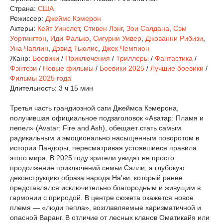
Страна:
США
Режиссер:
Джеймс Кэмерон
Актеры:
Кейт Уинслет
,
Стивен Лэнг
,
Зои Салдана
,
Сэм
Уортингтон
,
Иди Фалько
,
Сигурни Уивер
,
Джованни Рибизи
,
Уна Чаплин
,
Дэвид Тьюлис
,
Джек Чемпион
Жанр:
Боевики
/
Приключения
/
Триллеры
/
Фантастика
/
Фэнтези
/
Новые фильмы
/
Боевики 2025
/
Лучшие боевики
/
Фильмы 2025 года
Длительность:
3 ч 15 мин
Третья часть грандиозной саги Джеймса Кэмерона,
получившая официальное подзаголовок «Аватар: Пламя и
пепел» (Avatar: Fire and Ash), обещает стать самым
радикальным и эмоционально насыщенным поворотом в
истории Пандоры, пересматривая устоявшиеся правила
этого мира. В 2025 году зрители увидят не просто
продолжение приключений семьи Салли, а глубокую
деконструкцию образа народа На’ви, который ранее
представлялся исключительно благородным и живущим в
гармонии с природой. В центре сюжета окажется новое
племя — «люди пепла», возглавляемые харизматичной и
опасной Варанг. В отличие от лесных кланов Оматикайя или