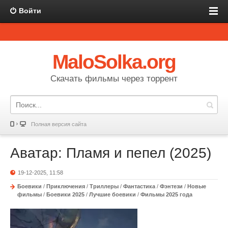
Войти
MaloSolka.org
Скачать фильмы через торрент
Полная версия сайта
Аватар: Пламя и пепел (2025)
19-12-2025, 11:58
Боевики
/
Приключения
/
Триллеры
/
Фантастика
/
Фэнтези
/
Новые
фильмы
/
Боевики 2025
/
Лучшие боевики
/
Фильмы 2025 года