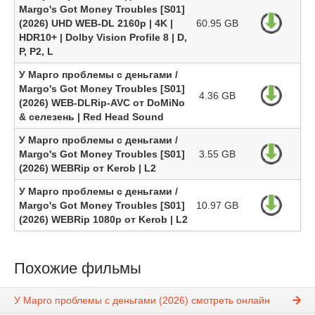
Margo's Got Money Troubles [S01]
(2026) UHD WEB-DL 2160p | 4K |
60.95 GB
HDR10+ | Dolby Vision Profile 8 | D,
P, P2, L
У Марго проблемы с деньгами /
Margo's Got Money Troubles [S01]
4.36 GB
(2026) WEB-DLRip-AVC от DoMiNo
& селезень | Red Head Sound
У Марго проблемы с деньгами /
Margo's Got Money Troubles [S01]
3.55 GB
(2026) WEBRip от Kerob | L2
У Марго проблемы с деньгами /
Margo's Got Money Troubles [S01]
10.97 GB
(2026) WEBRip 1080p от Kerob | L2
Похожие фильмы
У Марго проблемы с деньгами (2026) смотреть онлайн