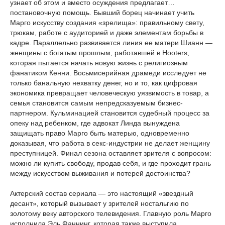
узнает об этом и вместо осуждения предлагает…
постановочную помощь. Бывший борец начинает учить
Марго искусству создания «зрелища»: правильному свету,
трюкам, работе с аудиторией и даже элементам борьбы в
кадре. Параллельно развивается линия ее матери Шианн —
женщины с богатым прошлым, работавшей в Hooters,
которая пытается начать новую жизнь с религиозным
фанатиком Кенни. Восьмисерийная драмеди исследует не
только банальную нехватку денег, но и то, как цифровая
экономика превращает человеческую уязвимость в товар, а
семья становится самым непредсказуемым бизнес-
партнером. Кульминацией становится судебный процесс за
опеку над ребенком, где адвокат Линда вынуждена
защищать право Марго быть матерью, одновременно
доказывая, что работа в секс-индустрии не делает женщину
преступницей. Финал сезона оставляет зрителя с вопросом:
можно ли купить свободу, продав себя, и где проходит грань
между искусством выживания и потерей достоинства?
Актерский состав сериала — это настоящий «звездный
десант», который вызывает у зрителей ностальгию по
золотому веку авторского телевидения. Главную роль Марго
исполнила Эль Фаннинг, которая также выступила