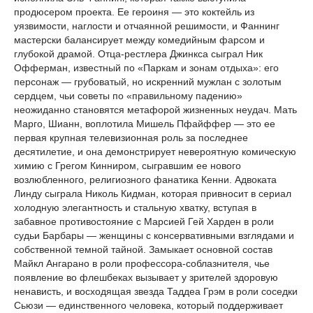
продюсером проекта. Ее героиня — это коктейль из
уязвимости, наглости и отчаянной решимости, и Фаннинг
мастерски балансирует между комедийным фарсом и
глубокой драмой. Отца-рестлера Джинкса сыграл Ник
Офферман, известный по «Паркам и зонам отдыха»: его
персонаж — грубоватый, но искренний мужлан с золотым
сердцем, чьи советы по «правильному падению»
неожиданно становятся метафорой жизненных неудач. Мать
Марго, Шианн, воплотила Мишель Пфайффер — это ее
первая крупная телевизионная роль за последнее
десятилетие, и она демонстрирует невероятную комическую
химию с Грегом Кинниром, сыгравшим ее нового
возлюбленного, религиозного фанатика Кенни. Адвоката
Линду сыграла Николь Кидман, которая привносит в сериал
холодную элегантность и стальную хватку, вступая в
забавное противостояние с Марсией Гей Харден в роли
судьи Барбары — женщины с консервативными взглядами и
собственной темной тайной. Замыкает основной состав
Майкл Ангарано в роли профессора-соблазнителя, чье
появление во флешбеках вызывает у зрителей здоровую
ненависть, и восходящая звезда Таддеа Грэм в роли соседки
Сьюзи — единственного человека, который поддерживает