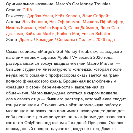
Оригинальное название:
Margo's Got Money Troubles
Страна:
США
Режиссер:
Дирбла Уолш
,
Кейт Херрон
,
Элис Сибрайт
Актеры:
Эль Фаннинг
,
Ник Офферман
,
Мишель Пфайффер
,
Николь Кидман
,
Майкл Воркай
,
Саша Даймонд
,
Лора Сан
Джакомо
,
Кэйтлин МакГи
,
Kailena Mai
,
Enzian Schaller
Жанр:
Драмы
/
Комедии
/
Сериалы
/
Фильмы 2026 года
Сюжет сериала «Margo’s Got Money Troubles», вышедшего
на стриминговом сервисе Apple TV+ весной 2026 года,
разворачивается вокруг двадцатилетней Марго Миллет —
бывшей студентки литературного колледжа, которая после
неудачного романа с профессором оказывается на грани
полного финансового краха. Брошенная возлюбленным,
узнавшая о своей беременности и выселенная из
общежития, Марго вынуждена ютиться в сыром подвале
дома своего отца — бывшего рестлера, который едва сводит
концы с концами. Отчаявшись найти нормальную работу с
младенцем на руках, она принимает шокирующее даже для
себя решение: регистрируется на платформе для взрослого
контента OnlyFans под ником «Голодный Призрак». Однако
неожиданный поворот случается, когда ее отец, Джинкс,