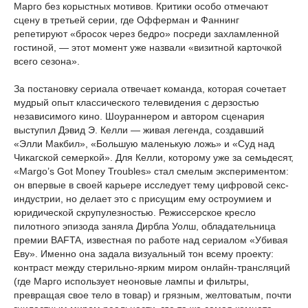
Марго без корыстных мотивов. Критики особо отмечают
сцену в третьей серии, где Офферман и Фаннинг
репетируют «бросок через бедро» посреди захламленной
гостиной, — этот момент уже назвали «визитной карточкой
всего сезона».
За постановку сериала отвечает команда, которая сочетает
мудрый опыт классического телевидения с дерзостью
независимого кино. Шоураннером и автором сценария
выступил Дэвид Э. Келли — живая легенда, создавший
«Элли Макбил», «Большую маленькую ложь» и «Суд над
Чикагской семеркой». Для Келли, которому уже за семьдесят,
«Margo’s Got Money Troubles» стал смелым экспериментом:
он впервые в своей карьере исследует тему цифровой секс-
индустрии, но делает это с присущим ему остроумием и
юридической скрупулезностью. Режиссерское кресло
пилотного эпизода заняла Дирбла Уолш, обладательница
премии BAFTA, известная по работе над сериалом «Убивая
Еву». Именно она задала визуальный тон всему проекту:
контраст между стерильно-ярким миром онлайн-трансляций
(где Марго использует неоновые лампы и фильтры,
превращая свое тело в товар) и грязным, желтоватым, почти