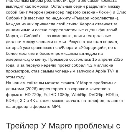
гнилостным миром реальности, где та же самая комната
выглядит как помойка. Остальные серии разделили между
собой Кейт Херрон (режиссер первого сезона «Локи») и Элис
Сибрайт (известная по инди-хиту «Рыцари королевства»).
Каждая из них привнесла свой стиль: Херрон отвечает за
динамичные и слегка сюрреалистичные сцены фантазий
Марго, а Сибрайт — за камерные, почти театральные
диалоги между членами семьи. Результатом стал сериал,
который уже сравнивают с «Флер» и «Уборщицей», но с
более жестким и бескомпромиссным взглядом на
американскую мечту. Премьера состоялась 15 апреля 2026
года, и за первую неделю проект собрал 4,2 миллиона
просмотров, став самым успешным запуском Apple TV+ в
этом году.
На нашем сайте вы можете скачать У Марго проблемы с
деньгами (2026) через торрент в хорошем качестве в
формате HD 720p, FullHD 1080p, WebRip, DVDRip, HDRip,
BDRip, 3D и 4K а также можно скачать на телефон, планшет
на андроид в формате MP4.
Трейлер У Марго проблемы с