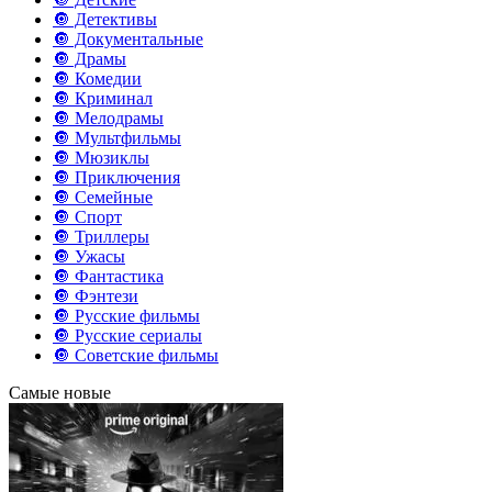
🔘 Детективы
🔘 Документальные
🔘 Драмы
🔘 Комедии
🔘 Криминал
🔘 Мелодрамы
🔘 Мультфильмы
🔘 Мюзиклы
🔘 Приключения
🔘 Семейные
🔘 Спорт
🔘 Триллеры
🔘 Ужасы
🔘 Фантастика
🔘 Фэнтези
🔘 Русские фильмы
🔘 Русские сериалы
🔘 Советские фильмы
Самые новые