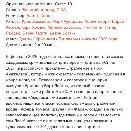
Оригинальное название:
Crime 101
Страна:
Великобритания
,
США
Режиссер:
Барт Лэйтон
Актеры:
Крис Хемсворт
,
Марк Руффало
,
Холли Берри
,
Барри
Кеоган
,
Кори Хокинс
,
Моника Барбаро
,
Ник Нолти
,
Питер
Райдер
,
Бабак Тафти
,
Девон Бостик
Жанр:
Драмы
/
Криминал
/
Триллеры
/
Фильмы 2026 года
Длительность:
2 ч 20 мин
В феврале 2026 года состоялась премьера одного из самых
ожидаемых криминальных триллеров — фильма «Crime
101» (в российском прокате — Ограбление в Лос-
Анджелесе), который уже окрестили современной одиссеей в
жанре неонуар . Режиссером и соавтором сценария
выступил британец Барт Лейтон, известный своими
документальными работами «Самозванец» и напряженным
триллером «Американские животные» . Лейтон,
вдохновлявшийся классическими фильмами ограблений
вроде «Афера Томаса Крауна» и «Жара», создал визуально
завораживающее полотно, где главным героем становится
сам Лос-Анджелес с его залитыми солнцем пляжами и
культовым шоссе 101, давшим название картине .