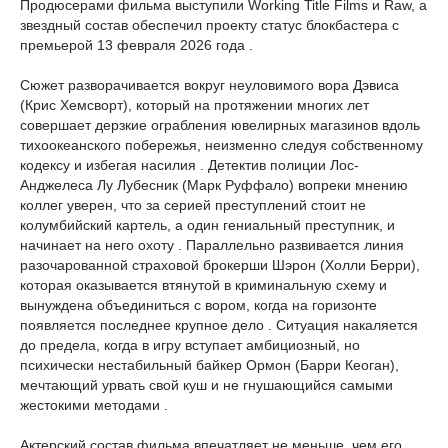
Продюсерами фильма выступили Working Title Films и Raw, а
звездный состав обеспечил проекту статус блокбастера с
премьерой 13 февраля 2026 года .
Сюжет разворачивается вокруг неуловимого вора Дэвиса
(Крис Хемсворт), который на протяжении многих лет
совершает дерзкие ограбления ювелирных магазинов вдоль
тихоокеанского побережья, неизменно следуя собственному
кодексу и избегая насилия . Детектив полиции Лос-
Анджелеса Лу Лубесник (Марк Руффало) вопреки мнению
коллег уверен, что за серией преступлений стоит не
колумбийский картель, а один гениальный преступник, и
начинает на него охоту . Параллельно развивается линия
разочарованной страховой брокерши Шэрон (Холли Берри),
которая оказывается втянутой в криминальную схему и
вынуждена объединиться с вором, когда на горизонте
появляется последнее крупное дело . Ситуация накаляется
до предела, когда в игру вступает амбициозный, но
психически нестабильный байкер Ормон (Барри Кеоган),
мечтающий урвать свой куш и не гнушающийся самыми
жестокими методами .
Актерский состав фильма впечатляет не меньше, чем его