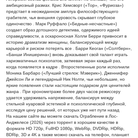
амбициозный размах. Крис Хемсворт («Тор», «Фуриоза»)
предстает в неожиданном амплуа философствующего
грабителя, чья внешняя суровость скрывает глубокое
одиночество . Марк Руффало («Бедные-несчастные»)
создает образ дотошного детектива, одержимого идеей
справедливости, а оскароносная Холли Берри привносит в
историю драматизм женщины, балансирующей между
карьерой и риском потерять все . Барри Кеоган («Солтберн»,
«Банши Инишерина») вновь доказывает свой талант играть
харизматичных психопатов, затмевая экран каждый раз,
когда появляется в кадре . Второстепенные роли исполнили
Моника Барбаро («Лучший стрелок: Мэверик»), Дженнифер
Джейсон Ли и легендарный Ник Нолти, чьи небольшие, но
яркие появления стали настоящим подарком для ценителей
жанра . При хронометраже более двух часов режиссеру
удается удерживать напряжение, балансируя между
стильной нуаровой эстетикой и психологической глубиной,
исследуя цену решений, от которых уже нет пути назад
На нашем сайте вы можете скачать Ограбление в Лос-
Анджелесе (2026) через торрент в хорошем качестве в
формате HD 720p, FullHD 1080p, WebRip, DVDRip, HDRip,
BDRip, 3D и 4K а также можно скачать на телефон, планшет