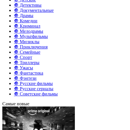
🔘 Детективы
🔘 Документальные
🔘 Драмы
🔘 Комедии
🔘 Криминал
🔘 Мелодрамы
🔘 Мультфильмы
🔘 Мюзиклы
🔘 Приключения
🔘 Семейные
🔘 Спорт
🔘 Триллеры
🔘 Ужасы
🔘 Фантастика
🔘 Фэнтези
🔘 Русские фильмы
🔘 Русские сериалы
🔘 Советские фильмы
Самые новые