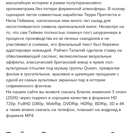
масштабную историю в рамки полуторачасового
хронометража без потери фирменной атмосферы. В основу
сценария легли совместные наработки Терри Пратчетта и
Нила Геймана, написанные ими много лет назад для
несостоявшегося сиквела оригинальной книги. Несмотря на
то, что сам Гейман полностью покинул пост шоураннера в
процессе производства из-за личных скандалов и не
участвовал в съемках, его финальный текст был бережно
адаптирован командой. Рэйчел Талалэй сделала ставку на
обволакивающий саспенс, великолепные визуальные
эффекты, классический британский юмор и яркие поп-
культурные отсылки под музыку группы Queen, превратив
фильм в трогательное, красивое и щемящее прощание с
одной из самых культовых экранных пар в истории
современного фэнтези.
На нашем сайте вы можете скачать Благие знамения 3 сезон
(2026) через торрент в хорошем качестве в формате HD
720p, FullHD 1080p, WebRip, DVDRip, HDRip, BDRip, 3D и 4K
а также можно скачать на телефон, планшет на андроид в
формате MP4.