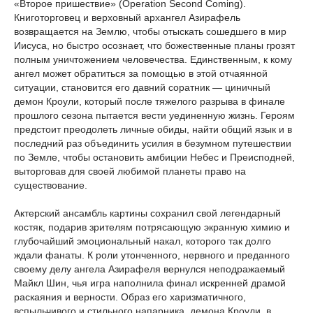
«Второе пришествие» (Operation Second Coming).
Книготорговец и верховный архангел Азирафель
возвращается на Землю, чтобы отыскать сошедшего в мир
Иисуса, но быстро осознает, что божественные планы грозят
полным уничтожением человечества. Единственным, к кому
ангел может обратиться за помощью в этой отчаянной
ситуации, становится его давний соратник — циничный
демон Кроули, который после тяжелого разрыва в финале
прошлого сезона пытается вести уединенную жизнь. Героям
предстоит преодолеть личные обиды, найти общий язык и в
последний раз объединить усилия в безумном путешествии
по Земле, чтобы остановить амбиции Небес и Преисподней,
выторговав для своей любимой планеты право на
существование.
Актерский ансамбль картины сохранил свой легендарный
костяк, подарив зрителям потрясающую экранную химию и
глубочайший эмоциональный накал, которого так долго
ждали фанаты. К роли утонченного, нервного и преданного
своему делу ангела Азирафеля вернулся неподражаемый
Майкл Шин, чья игра наполнила финал искренней драмой
раскаяния и верности. Образ его харизматичного,
вспыльчивого и стильного напарника, демона Кроули, в