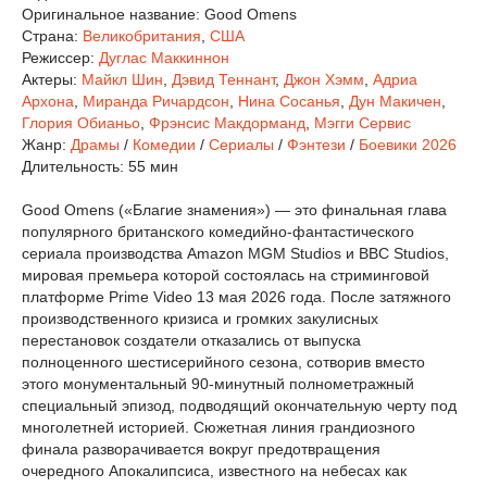
Оригинальное название:
Good Omens
Страна:
Великобритания
,
США
Режиссер:
Дуглас Маккиннон
Актеры:
Майкл Шин
,
Дэвид Теннант
,
Джон Хэмм
,
Адриа
Архона
,
Миранда Ричардсон
,
Нина Сосанья
,
Дун Макичен
,
Глория Обианьо
,
Фрэнсис Макдорманд
,
Мэгги Сервис
Жанр:
Драмы
/
Комедии
/
Сериалы
/
Фэнтези
/
Боевики 2026
Длительность:
55 мин
Good Omens («Благие знамения») — это финальная глава
популярного британского комедийно-фантастического
сериала производства Amazon MGM Studios и BBC Studios,
мировая премьера которой состоялась на стриминговой
платформе Prime Video 13 мая 2026 года. После затяжного
производственного кризиса и громких закулисных
перестановок создатели отказались от выпуска
полноценного шестисерийного сезона, сотворив вместо
этого монументальный 90-минутный полнометражный
специальный эпизод, подводящий окончательную черту под
многолетней историей. Сюжетная линия грандиозного
финала разворачивается вокруг предотвращения
очередного Апокалипсиса, известного на небесах как