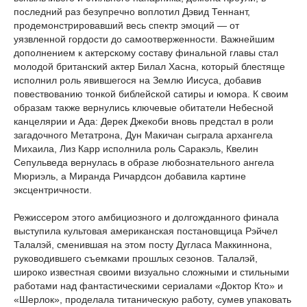
последний раз безупречно воплотил Дэвид Теннант,
продемонстрировавший весь спектр эмоций — от
уязвленной гордости до самоотверженности. Важнейшим
дополнением к актерскому составу финальной главы стал
молодой британский актер Билал Хасна, который блестяще
исполнил роль явившегося на Землю Иисуса, добавив
повествованию тонкой библейской сатиры и юмора. К своим
образам также вернулись ключевые обитатели Небесной
канцелярии и Ада: Дерек Джекоби вновь предстал в роли
загадочного Метатрона, Дун Макичан сыграла архангела
Михаила, Лиз Карр исполнила роль Саракэль, Квелин
Сепульведа вернулась в образе любознательного ангела
Мюриэль, а Миранда Ричардсон добавила картине
эксцентричности.
Режиссером этого амбициозного и долгожданного финала
выступила культовая американская постановщица Рэйчел
Талалэй, сменившая на этом посту Дугласа Маккиннона,
руководившего съемками прошлых сезонов. Талалэй,
широко известная своими визуально сложными и стильными
работами над фантастическими сериалами «Доктор Кто» и
«Шерлок», проделала титаническую работу, сумев упаковать