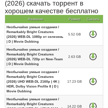
(2026) скачать торрент в
хорошем качестве бесплатно
Название
Размер
Скачать
Необычайно умные создания /
Remarkably Bright Creatures
5.52 GB
(2026) WEB-DL 1080p от селезень
| D | Movie Dubbing
Необычайно умные создания /
Remarkably Bright Creatures
2.63 GB
(2026) WEB-DL 720p от New-Team
| D | Movie Dubbing
Необычайно умные создания /
Remarkably Bright Creatures
(2026) UHD WEB-DL 2160p | 4K |
17.23 GB
HDR, Dolby Vision Profile 8 | D |
Movie Dubbing
Необычайно умные создания /
Remarkably Bright Creatures
14.22 GB