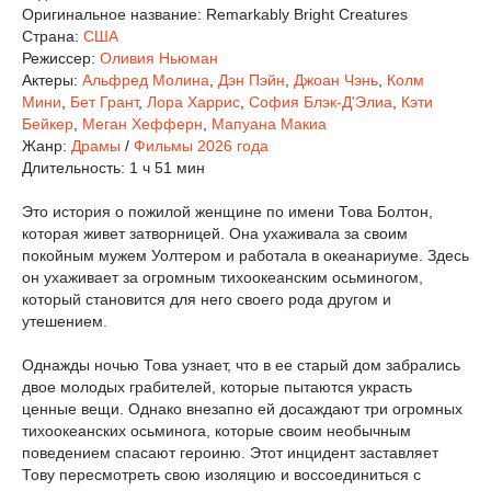
Оригинальное название:
Remarkably Bright Creatures
Страна:
США
Режиссер:
Оливия Ньюман
Актеры:
Альфред Молина
,
Дэн Пэйн
,
Джоан Чэнь
,
Колм
Мини
,
Бет Грант
,
Лора Харрис
,
София Блэк-Д'Элиа
,
Кэти
Бейкер
,
Меган Хефферн
,
Мапуана Макиа
Жанр:
Драмы
/
Фильмы 2026 года
Длительность:
1 ч 51 мин
Это история о пожилой женщине по имени Това Болтон,
которая живет затворницей. Она ухаживала за своим
покойным мужем Уолтером и работала в океанариуме. Здесь
он ухаживает за огромным тихоокеанским осьминогом,
который становится для него своего рода другом и
утешением.
Однажды ночью Това узнает, что в ее старый дом забрались
двое молодых грабителей, которые пытаются украсть
ценные вещи. Однако внезапно ей досаждают три огромных
тихоокеанских осьминога, которые своим необычным
поведением спасают героиню. Этот инцидент заставляет
Тову пересмотреть свою изоляцию и воссоединиться с