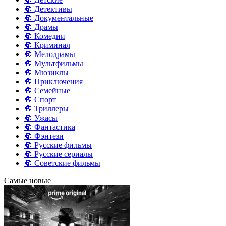
🔘 Детективы
🔘 Документальные
🔘 Драмы
🔘 Комедии
🔘 Криминал
🔘 Мелодрамы
🔘 Мультфильмы
🔘 Мюзиклы
🔘 Приключения
🔘 Семейные
🔘 Спорт
🔘 Триллеры
🔘 Ужасы
🔘 Фантастика
🔘 Фэнтези
🔘 Русские фильмы
🔘 Русские сериалы
🔘 Советские фильмы
Самые новые