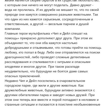
жизни является скорее скрытое в их существе любопытство,
с которым они ничего не могут поделать. Давно дружат -
вода не пролилась. И их дружбе не мешает то, что по своей
природе они кажутся совершенно разными животными. Так
что один из них кажется серьезным, сосредоточенным и
ответственным, а другой — веселым парнем и душой
компании.
Главные герои мультфильма «Чип и Дейл спешат на
помощь» прекрасно дополняют друг друга. При этом их
объединяет то, что они оба кажутся настолько
добродушными и отзывчивыми, что готовы прийти на помощь
любому, кто попал в беду. Либо они отправляются на поиски
драгоценностей, либо проводят сложные детективные
расследования и сталкиваются с хитрыми и опасными
злодеями и многое другое. При таком раскладе
неудивительно, что бурундуки не боятся даже самых
опасных приключений.
Недавно Чип и Дейл поселились в очаровательном
городском парке, где жили и другие животные. Как
дружелюбные животные, бурундуки активно знакомятся с
другими обитателями парка и заводят новых друзей. При
этом они теперь все вместе и порой попадают в неловкие и
странные ситуации и пускаются в поистине необыкновенные