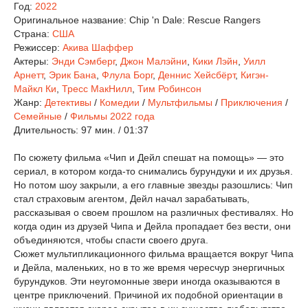
Год:
2022
Оригинальное название:
Chip 'n Dale: Rescue Rangers
Страна:
США
Режиссер:
Акива Шаффер
Актеры:
Энди Сэмберг
,
Джон Малэйни
,
Кики Лэйн
,
Уилл
Арнетт
,
Эрик Бана
,
Флула Борг
,
Деннис Хейсбёрт
,
Кигэн-
Майкл Ки
,
Тресс МакНилл
,
Тим Робинсон
Жанр:
Детективы
/
Комедии
/
Мультфильмы
/
Приключения
/
Семейные
/
Фильмы 2022 года
Длительность:
97 мин. / 01:37
По сюжету фильма «Чип и Дейл спешат на помощь» — это
сериал, в котором когда-то снимались бурундуки и их друзья.
Но потом шоу закрыли, а его главные звезды разошлись: Чип
стал страховым агентом, Дейл начал зарабатывать,
рассказывая о своем прошлом на различных фестивалях. Но
когда один из друзей Чипа и Дейла пропадает без вести, они
объединяются, чтобы спасти своего друга.
Сюжет мультипликационного фильма вращается вокруг Чипа
и Дейла, маленьких, но в то же время чересчур энергичных
бурундуков. Эти неугомонные звери иногда оказываются в
центре приключений. Причиной их подобной ориентации в