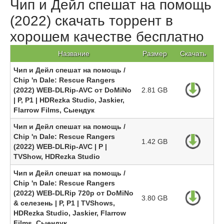
Чип и Дейл спешат на помощь
(2022) скачать торрент в
хорошем качестве бесплатно
Название
Размер
Скачать
Чип и Дейл спешат на помощь /
Chip 'n Dale: Rescue Rangers
(2022) WEB-DLRip-AVC от DoMiNo
2.81 GB
| P, P1 | HDRezka Studio, Jaskier,
Flarrow Films, Сыендук
Чип и Дейл спешат на помощь /
Chip 'n Dale: Rescue Rangers
1.42 GB
(2022) WEB-DLRip-AVC | P |
TVShow, HDRezka Studio
Чип и Дейл спешат на помощь /
Chip 'n Dale: Rescue Rangers
(2022) WEB-DLRip 720p от DoMiNo
3.80 GB
& селезень | P, P1 | TVShows,
HDRezka Studio, Jaskier, Flarrow
Films, Сыендук