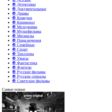
🔘 Детективы
🔘 Документальные
🔘 Драмы
🔘 Комедии
🔘 Криминал
🔘 Мелодрамы
🔘 Мультфильмы
🔘 Мюзиклы
🔘 Приключения
🔘 Семейные
🔘 Спорт
🔘 Триллеры
🔘 Ужасы
🔘 Фантастика
🔘 Фэнтези
🔘 Русские фильмы
🔘 Русские сериалы
🔘 Советские фильмы
Самые новые