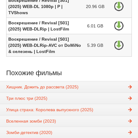
Воскрешение / Revival [S01]
(2025) WEB-DL 1080p | P |
20.96 GB
TVShows
Воскрешение / Revival [S01]
6.01 GB
(2025) WEB-DLRip | LostFilm
Воскрешение / Revival [S01]
(2025) WEB-DLRip-AVC от DoMiNo
5.39 GB
& селезень | LostFilm
Похожие фильмы
Хищник. Дожить до рассвета (2025)
Три плюс три (2025)
Улица страха: Королева выпускного (2025)
Вселенная зомби (2023)
Зомби-детектив (2020)