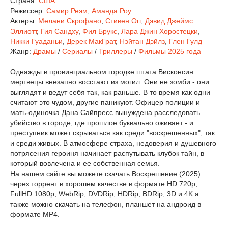
Страна:
США
Режиссер:
Самир Реэм
,
Аманда Роу
Актеры:
Мелани Скрофано
,
Стивен Огг
,
Дэвид Джеймс
Эллиотт
,
Гия Сандху
,
Фил Брукс
,
Лара Джин Хоростецки
,
Никки Гуаданьи
,
Дерек МакГрат
,
Нэйтан Дэйлз
,
Глен Гулд
Жанр:
Драмы
/
Сериалы
/
Триллеры
/
Фильмы 2025 года
Однажды в провинциальном городке штата Висконсин
мертвецы внезапно восстают из могил. Они не зомби - они
выглядят и ведут себя так, как раньше. В то время как одни
считают это чудом, другие паникуют. Офицер полиции и
мать-одиночка Дана Сайпресс вынуждена расследовать
убийство в городе, где прошлое буквально оживает - и
преступник может скрываться как среди "воскрешенных", так
и среди живых. В атмосфере страха, недоверия и душевного
потрясения героиня начинает распутывать клубок тайн, в
который вовлечена и ее собственная семья.
На нашем сайте вы можете скачать Воскрешение (2025)
через торрент в хорошем качестве в формате HD 720p,
FullHD 1080p, WebRip, DVDRip, HDRip, BDRip, 3D и 4K а
также можно скачать на телефон, планшет на андроид в
формате MP4.