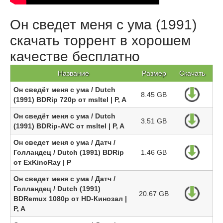
Он сведет меня с ума (1991)
скачать торрент в хорошем
качестве бесплатно
Название
Размер
Скачать
Он сведёт меня с ума / Dutch
8.45 GB
(1991) BDRip 720p от msltel | P, A
Он сведёт меня с ума / Dutch
3.51 GB
(1991) BDRip-AVC от msltel | P, A
Он сведет меня с ума / Датч /
Голландец / Dutch (1991) BDRip
1.46 GB
от ExKinoRay | P
Он сведет меня с ума / Датч /
Голландец / Dutch (1991)
20.67 GB
BDRemux 1080p от HD-Кинозал |
P, A