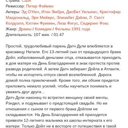
Страна:
США
Режиссер:
Питер Фэймен
Актеры:
Эд О'Нил
,
Итэн Эмбри
,
ДжоБет Уильямс
,
Кристофер
Макдональд
,
Эри Мейерс
,
Элизабет Дэйли
,
Л. Скотт
Колдуэлл
,
Кэтлин Фримен
,
Лиза Фигус
,
Седеринг Фокс
Жанр:
Драмы
/
Комедии
/
Фильмы 1991 года
Длительность:
107 мин. / 01:47
Простой, трудолюбивый парень Датч Дули влюбляется в
красавицу Натали. Его 13-летний сын от предыдущего брака
Дойл, избалованный деньгами отца, отказывается приходить
в дом матери на День Благодарения в знак протеста против
развода родителей. А затем Датч забирает Дойла в Атланте,
чтобы не испортить отпуск своей возлюбленной. Дорога
домой полна приключений. Кроме того, им обоим придется
приложить немало усилий, чтобы научиться понимать и
уважать друг друга…
Датч Дули наконец-то встретил женщину своей мечты,
Рэндел, и подумывает о предстоящей свадьбе. Но ее
отношения с сыном от первого брака Дойлом не
складываются. На День Благодарения ей приходится
привезти 12-летнего мальчика из школы-интерната к его
матери. Только Дойл не в восторге от путешествия в такой