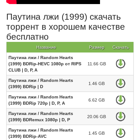
Паутина лжи (1999) скачать
торрент в хорошем качестве
бесплатно
Название
Размер
Скачать
Паутина лжи / Random Hearts
(1999) BDRip-HEVC 1080p от RIPS
11.66 GB
CLUB | D, P, A
Паутина лжи / Random Hearts
1.46 GB
(1999) BDRip | D
Паутина лжи / Random Hearts
6.62 GB
(1999) BDRip 720p | D, P, А
Паутина лжи / Random Hearts
20.06 GB
(1999) BDRemux 1080р | D, P
Паутина лжи / Random Hearts
1.45 GB
(1999) BDRip-AVC