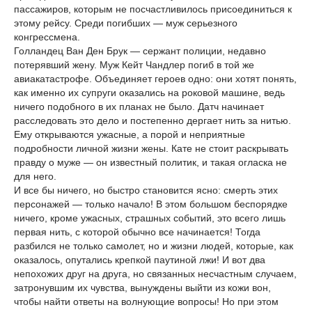
пассажиров, которым не посчастливилось присоединиться к
этому рейсу. Среди погибших — муж серьезного
конгрессмена.
Голландец Ван Ден Брук — сержант полиции, недавно
потерявший жену. Муж Кейт Чандлер погиб в той же
авиакатастрофе. Объединяет героев одно: они хотят понять,
как именно их супруги оказались на роковой машине, ведь
ничего подобного в их планах не было. Датч начинает
расследовать это дело и постепенно дергает нить за нитью.
Ему открываются ужасные, а порой и неприятные
подробности личной жизни жены. Кате не стоит раскрывать
правду о муже — он известный политик, и такая огласка не
для него.
И все бы ничего, но быстро становится ясно: смерть этих
персонажей — только начало! В этом большом беспорядке
ничего, кроме ужасных, страшных событий, это всего лишь
первая нить, с которой обычно все начинается! Тогда
разбился не только самолет, но и жизни людей, которые, как
оказалось, опутались крепкой паутиной лжи! И вот два
непохожих друг на друга, но связанных несчастным случаем,
затронувшим их чувства, вынуждены выйти из кожи вон,
чтобы найти ответы на волнующие вопросы! Но при этом