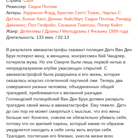
Страна:
США
Режиссер:
Сидни Поллак
Актеры:
Харрисон Форд
,
Кристин Скотт Томас
,
Чарльз С.
Даттон
,
Бонни Хант
,
Деннис Хейсбёрт
,
Сидни Поллак
,
Ричард
Дженкинс
,
Пол Гилфойл
,
Сюзанна Томпсон
,
Питер Койот
Жанр:
Детективы
/
Драмы
/
Мелодрамы
/
Фильмы 1999 года
Длительность:
133 мин. / 02:13
В результате авиакатастрофы сержант полиции Датч Ван Ден
Брук потерял жену, а женщина, конгрессмен Кей Чандлер,
потеряла мужа. Но эти Смерти были лишь первой нитью в
непредсказуемом клубке ужасающих открытий. С
авиакатастрофой была разрушена и его жизнь, которая
оказалась искусно сплетенной паутиной лжи. Теперь два
совершенно разных человека, объединенных общей
трагедией, приближаются к желанной разгадке.
Голландский полицейский Ван Ден Брук должен раскрыть
трагедию своей жены в авиакатастрофе. Ему тяжело. Датч
до сих пор не может смириться с мыслью, что его жены
больше нет. Конечно, совсем не обязательно убивать себя,
потому что он крепкий парень, который каким-то образом
умудряется находить в себе силы жить внутри себя.
Трагедия, постигшая его близких, унесла жизни всех