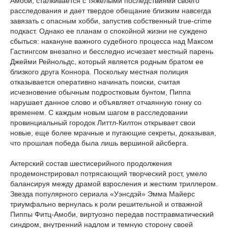
Амоби, сталкивается с тяжелыми последствиями своего
расследования и дает твердое обещание близким навсегда
завязать с опасным хобби, запустив собственный true-crime
подкаст. Однако ее планам о спокойной жизни не суждено
сбыться: накануне важного судебного процесса над Максом
Гастингсом внезапно и бесследно исчезает местный парень
Джейми Рейнольдс, который является родным братом ее
близкого друга Коннора. Поскольку местная полиция
отказывается оперативно начинать поиски, считая
исчезновение обычным подростковым бунтом, Пиппа
нарушает данное слово и объявляет отчаянную гонку со
временем. С каждым новым шагом в расследовании
провинциальный городок Литтл-Килтон открывает свои
новые, еще более мрачные и пугающие секреты, доказывая,
что прошлая победа была лишь вершиной айсберга.
Актерский состав шестисерийного продолжения
продемонстрировал потрясающий творческий рост, умело
балансируя между драмой взросления и жестким триллером.
Звезда популярного сериала «Уэнсдэй» Эмма Майерс
триумфально вернулась к роли решительной и отважной
Пиппы Фитц-Амоби, виртуозно передав посттравматический
синдром, внутренний надлом и темную сторону своей