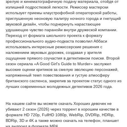
зрелую и кинематографичную подачу материала, отойдя от
излишней подростковой легкости. Режиссер мастерски
использует приемы клаустрофобной операторской работы,
приглушенную неоновую палитру ночного города и гнетущий
звуковой дизайн, чтобы подчеркнуть нарастающее
удушающее чувство паранойи внутри дружеской компании.
Переход от формата школьного проекта к формату
профессионального аудио-подкаста позволил Аббаси
использовать интересные режиссерские решения с
наложением звуковых дорожек, создавая у зрителя
ощущение прямого соучастия в детективном поиске. Второй
сезон сериала «A Good Girl's Guide to Murder» заслужил
высокие оценки критиков за смелую эволюцию персонажей,
напряженный темп повествования и густую атмосферу
британского саспенса, закрепив за проектом статус одного из
лучших современных молодежных детективов 2026 года.
На нашем сайте вы можете скачать Хороших девочек не
убивают 2 сезон (2026) через торрент в хорошем качестве в
формате HD 720p, FullHD 1080p, WebRip, DVDRip, HDRip,
BDRip, 3D и 4K а также можно скачать на телефон, планшет
на андроид в формате MP4.