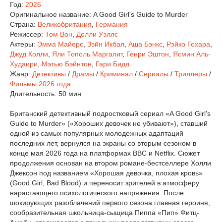
Год:
2026
Оригинальное название:
A Good Girl's Guide to Murder
Страна:
Великобритания
,
Германия
Режиссер:
Том Вон
,
Долли Уэллс
Актеры:
Эмма Майерс
,
Зэйн Икбал
,
Аша Бэнкс
,
Рэйко Гохара
,
Джуд Колли
,
Яли Тополь Маргалит
,
Генри Эштон
,
Ясмин Аль-
Худаири
,
Мэтью Бэйнтон
,
Гари Бидл
Жанр:
Детективы
/
Драмы
/
Криминал
/
Сериалы
/
Триллеры
/
Фильмы 2026 года
Длительность:
50 мин
Британский детективный подростковый сериал «A Good Girl's
Guide to Murder» («Хороших девочек не убивают»), ставший
одной из самых популярных молодежных адаптаций
последних лет, вернулся на экраны со вторым сезоном в
конце мая 2026 года на платформах BBC и Netflix. Сюжет
продолжения основан на втором романе-бестселлере Холли
Джексон под названием «Хорошая девочка, плохая кровь»
(Good Girl, Bad Blood) и переносит зрителей в атмосферу
нарастающего психологического напряжения. После
шокирующих разоблачений первого сезона главная героиня,
сообразительная школьница-сыщица Пиппа «Пип» Фитц-