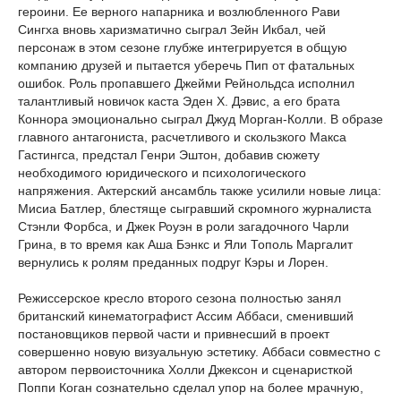
героини. Ее верного напарника и возлюбленного Рави
Сингха вновь харизматично сыграл Зейн Икбал, чей
персонаж в этом сезоне глубже интегрируется в общую
компанию друзей и пытается уберечь Пип от фатальных
ошибок. Роль пропавшего Джейми Рейнольдса исполнил
талантливый новичок каста Эден Х. Дэвис, а его брата
Коннора эмоционально сыграл Джуд Морган-Колли. В образе
главного антагониста, расчетливого и скользкого Макса
Гастингса, предстал Генри Эштон, добавив сюжету
необходимого юридического и психологического
напряжения. Актерский ансамбль также усилили новые лица:
Мисиа Батлер, блестяще сыгравший скромного журналиста
Стэнли Форбса, и Джек Роуэн в роли загадочного Чарли
Грина, в то время как Аша Бэнкс и Яли Тополь Маргалит
вернулись к ролям преданных подруг Кэры и Лорен.
Режиссерское кресло второго сезона полностью занял
британский кинематографист Ассим Аббаси, сменивший
постановщиков первой части и привнесший в проект
совершенно новую визуальную эстетику. Аббаси совместно с
автором первоисточника Холли Джексон и сценаристкой
Поппи Коган сознательно сделал упор на более мрачную,