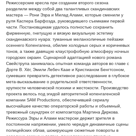
Режиссерские кресла при создании второго сезона
разделили между собой два талантливых скандинавских
мастера — Рони Эзра и Милад Алами, которые сменили у
руля Каспера Барфоэда, руководившего съемками первой
части. Постановщикам удалось полностью сохранить
фирменную, гнетущую и вязкую визуальную эстетику
скандинавского нуара: туманные меланхоличные пейзажи
осеннего Копенгагена, обилие холодных серых и коричневых
тонов, а также давящую клаустрофобную атмосферу ночных
городских окраин. Сценарной адаптацией нового романа
Свейструпа занималась опытная команда авторов во главе с
Дорте В. Хёг, Эмили Лебеч Каае и Кристианом Бенгтсоном,
сумевших превратить детективное расследование в глубокое
мета-высказывание о родительской ответственности,
хрупкости человеческой психики и жестокости. Производство
проекта велось под эгидой авторитетной копенгагенской
компании SAM Productions, обеспечившей сериалу
высочайшее качество операторской работы и объемный,
тревожный саундтрек от композитора Мартина Диркова.
Режиссура Эзры и Алами мастерски держит зрителя в
постоянном напряжении, умело чередуя динамичные сцены
полицейских облав, шокирующие сюжетные повороты в