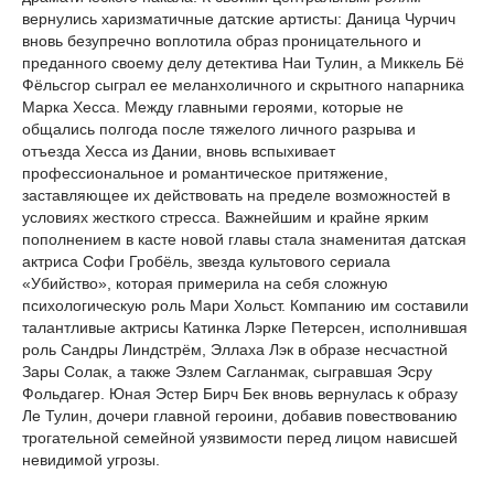
вернулись харизматичные датские артисты: Даница Чурчич
вновь безупречно воплотила образ проницательного и
преданного своему делу детектива Наи Тулин, а Миккель Бё
Фёльсгор сыграл ее меланхоличного и скрытного напарника
Марка Хесса. Между главными героями, которые не
общались полгода после тяжелого личного разрыва и
отъезда Хесса из Дании, вновь вспыхивает
профессиональное и романтическое притяжение,
заставляющее их действовать на пределе возможностей в
условиях жесткого стресса. Важнейшим и крайне ярким
пополнением в касте новой главы стала знаменитая датская
актриса Софи Гробёль, звезда культового сериала
«Убийство», которая примерила на себя сложную
психологическую роль Мари Хольст. Компанию им составили
талантливые актрисы Катинка Лэрке Петерсен, исполнившая
роль Сандры Линдстрём, Эллаха Лэк в образе несчастной
Зары Солак, а также Эзлем Сагланмак, сыгравшая Эсру
Фольдагер. Юная Эстер Бирч Бек вновь вернулась к образу
Ле Тулин, дочери главной героини, добавив повествованию
трогательной семейной уязвимости перед лицом нависшей
невидимой угрозы.