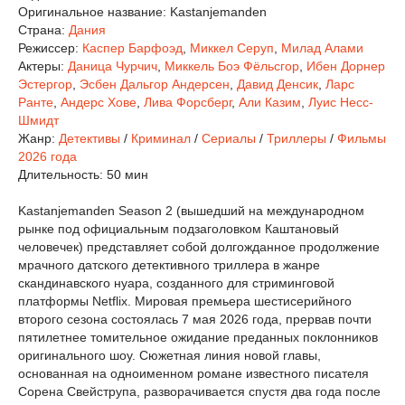
Оригинальное название:
Kastanjemanden
Страна:
Дания
Режиссер:
Каспер Барфоэд
,
Миккел Серуп
,
Милад Алами
Актеры:
Даница Чурчич
,
Миккель Боэ Фёльсгор
,
Ибен Дорнер
Эстергор
,
Эсбен Дальгор Андерсен
,
Давид Денсик
,
Ларс
Ранте
,
Андерс Хове
,
Лива Форсберг
,
Али Казим
,
Луис Несс-
Шмидт
Жанр:
Детективы
/
Криминал
/
Сериалы
/
Триллеры
/
Фильмы
2026 года
Длительность:
50 мин
Kastanjemanden Season 2 (вышедший на международном
рынке под официальным подзаголовком Каштановый
человечек) представляет собой долгожданное продолжение
мрачного датского детективного триллера в жанре
скандинавского нуара, созданного для стриминговой
платформы Netflix. Мировая премьера шестисерийного
второго сезона состоялась 7 мая 2026 года, прервав почти
пятилетнее томительное ожидание преданных поклонников
оригинального шоу. Сюжетная линия новой главы,
основанная на одноименном романе известного писателя
Сорена Свейструпа, разворачивается спустя два года после