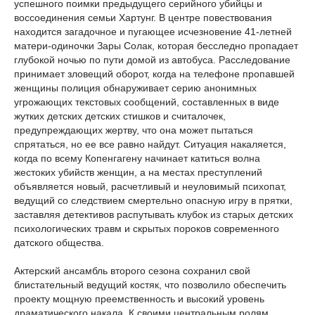
успешного поимки предыдущего серийного убийцы и
воссоединения семьи Хартунг. В центре повествования
находится загадочное и пугающее исчезновение 41-летней
матери-одиночки Зары Солак, которая бесследно пропадает
глубокой ночью по пути домой из автобуса. Расследование
принимает зловещий оборот, когда на телефоне пропавшей
женщины полиция обнаруживает серию анонимных
угрожающих текстовых сообщений, составленных в виде
жутких детских детских стишков и считалочек,
предупреждающих жертву, что она может пытаться
спрятаться, но ее все равно найдут. Ситуация накаляется,
когда по всему Копенгагену начинает катиться волна
жестоких убийств женщин, а на местах преступлений
объявляется новый, расчетливый и неуловимый психопат,
ведущий со следствием смертельно опасную игру в прятки,
заставляя детективов распутывать клубок из старых детских
психологических травм и скрытых пороков современного
датского общества.
Актерский ансамбль второго сезона сохранил свой
блистательный ведущий костяк, что позволило обеспечить
проекту мощную преемственность и высокий уровень
драматического накала. К своими центральным ролям