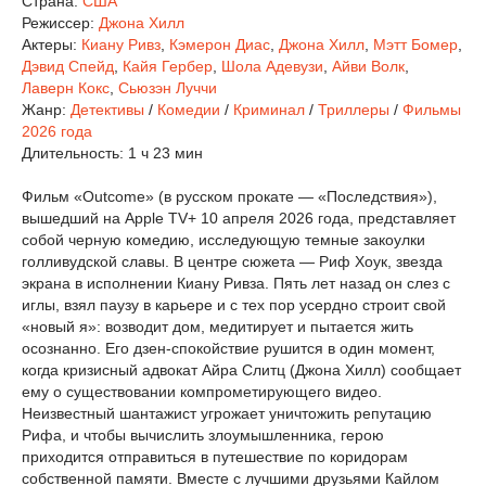
Страна:
США
Режиссер:
Джона Хилл
Актеры:
Киану Ривз
,
Кэмерон Диас
,
Джона Хилл
,
Мэтт Бомер
,
Дэвид Спейд
,
Кайя Гербер
,
Шола Адевузи
,
Айви Волк
,
Лаверн Кокс
,
Сьюзэн Луччи
Жанр:
Детективы
/
Комедии
/
Криминал
/
Триллеры
/
Фильмы
2026 года
Длительность:
1 ч 23 мин
Фильм «Outcome» (в русском прокате — «Последствия»),
вышедший на Apple TV+ 10 апреля 2026 года, представляет
собой черную комедию, исследующую темные закоулки
голливудской славы. В центре сюжета — Риф Хоук, звезда
экрана в исполнении Киану Ривза. Пять лет назад он слез с
иглы, взял паузу в карьере и с тех пор усердно строит свой
«новый я»: возводит дом, медитирует и пытается жить
осознанно. Его дзен-спокойствие рушится в один момент,
когда кризисный адвокат Айра Слитц (Джона Хилл) сообщает
ему о существовании компрометирующего видео.
Неизвестный шантажист угрожает уничтожить репутацию
Рифа, и чтобы вычислить злоумышленника, герою
приходится отправиться в путешествие по коридорам
собственной памяти. Вместе с лучшими друзьями Кайлом