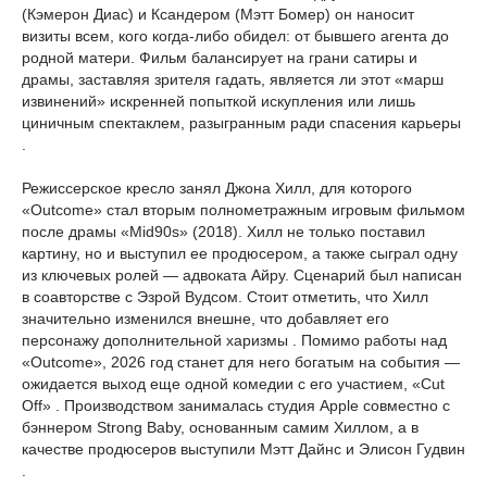
(Кэмерон Диас) и Ксандером (Мэтт Бомер) он наносит
визиты всем, кого когда-либо обидел: от бывшего агента до
родной матери. Фильм балансирует на грани сатиры и
драмы, заставляя зрителя гадать, является ли этот «марш
извинений» искренней попыткой искупления или лишь
циничным спектаклем, разыгранным ради спасения карьеры
.
Режиссерское кресло занял Джона Хилл, для которого
«Outcome» стал вторым полнометражным игровым фильмом
после драмы «Mid90s» (2018). Хилл не только поставил
картину, но и выступил ее продюсером, а также сыграл одну
из ключевых ролей — адвоката Айру. Сценарий был написан
в соавторстве с Эзрой Вудсом. Стоит отметить, что Хилл
значительно изменился внешне, что добавляет его
персонажу дополнительной харизмы . Помимо работы над
«Outcome», 2026 год станет для него богатым на события —
ожидается выход еще одной комедии с его участием, «Cut
Off» . Производством занималась студия Apple совместно с
бэннером Strong Baby, основанным самим Хиллом, а в
качестве продюсеров выступили Мэтт Дайнс и Элисон Гудвин
.