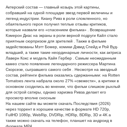
Актерский состав — главный козырь этой картины,
собравший на одной площадке звезд первой величины и
легенд индустрии. Киану Ривз в роли сломленного, но
обаятельного героя получил теплые отзывы критиков,
которые назвали его «спасением фильма» . Возвращение
Кэмерон Диас на экраны в роли верной подруги Кайл стало
приятным сюрпризом для зрителей . Также в фильме
задействованы Мэтт Бомер, комики Дэвид Спейд и Рой Вуд-
младший, а также такие неординарные личности, как актриса
Лаверн Кокс и модель Кайя Гербер . Самым неожиданным
камео стало появление легендарного режиссера Мартина
Скорсезе, сыгравшего самого себя . Несмотря на звездный
состав, рейтинги фильма оказались сдержанными: на Rotten
Tomatoes лента набрала около 27% «свежести», а критики в
основном сходились во мнении, что фильм слишком рыхлый
для острой сатиры, однако харизма Ривза делает его
просмотр вполне сносным
На нашем сайте вы можете скачать Последствия (2026)
через торрент в хорошем качестве в формате HD 720p,
FullHD 1080p, WebRip, DVDRip, HDRip, BDRip, 3D и 4K а
также можно скачать на телефон, планшет на андроид в
формате MP4.