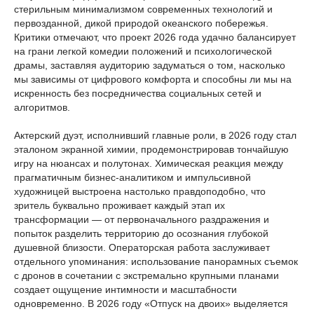
стерильным минимализмом современных технологий и
первозданной, дикой природой океанского побережья.
Критики отмечают, что проект 2026 года удачно балансирует
на грани легкой комедии положений и психологической
драмы, заставляя аудиторию задуматься о том, насколько
мы зависимы от цифрового комфорта и способны ли мы на
искренность без посредничества социальных сетей и
алгоритмов.
Актерский дуэт, исполнивший главные роли, в 2026 году стал
эталоном экранной химии, продемонстрировав тончайшую
игру на нюансах и полутонах. Химическая реакция между
прагматичным бизнес-аналитиком и импульсивной
художницей выстроена настолько правдоподобно, что
зритель буквально проживает каждый этап их
трансформации — от первоначального раздражения и
попыток разделить территорию до осознания глубокой
душевной близости. Операторская работа заслуживает
отдельного упоминания: использование панорамных съемок
с дронов в сочетании с экстремально крупными планами
создает ощущение интимности и масштабности
одновременно. В 2026 году «Отпуск на двоих» выделяется