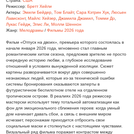
Страна:
США
Режиссер:
Бретт Хейли
Актеры:
Эмили Бейдер
,
Том Блайт
,
Сара Кэтрин Хук
,
Люсьен
Лависконт
,
Майлс Хейзер
,
Джамила Джамил
,
Томми До
,
Лукас Гейдж
,
Элис Ли
,
Молли Шеннон
Жанр:
Мелодрамы
/
Фильмы 2026 года
Фильм «Отпуск на двоих», премьера которого состоялась в
начале января 2026 года, мгновенно стал главным
романтическим хитом сезона, предложив зрителю не просто
очередную историю любви, а глубокое исследование
отношений в условиях вынужденной изоляции. Сюжет
картины разворачивается вокруг двух совершенно
незнакомых людей, которые из-за технической ошибки
системы бронирования оказываются заперты в
футуристичном беспилотном отеле на отдаленном
тропическом острове. В реалиях 2026 года режиссер
мастерски использует тему тотальной автоматизации как
фон для эмоционального сближения героев: когда умный
дом начинает давать сбои, а связь с внешним миром
исчезает, персонажам приходится отбросить свои
социальные маски и столкнуться с настоящими чувствами.
Визуальный ряд фильма поражает контрастом между