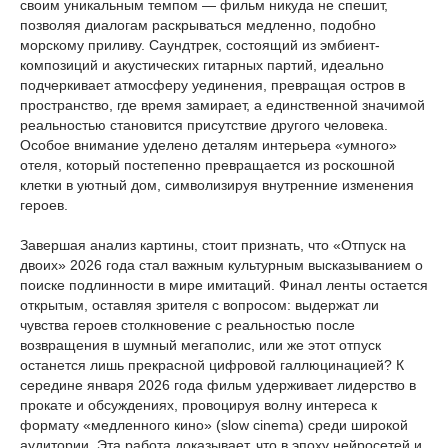
своим уникальным темпом — фильм никуда не спешит,
позволяя диалогам раскрываться медленно, подобно
морскому приливу. Саундтрек, состоящий из эмбиент-
композиций и акустических гитарных партий, идеально
подчеркивает атмосферу уединения, превращая остров в
пространство, где время замирает, а единственной значимой
реальностью становится присутствие другого человека.
Особое внимание уделено деталям интерьера «умного»
отеля, который постепенно превращается из роскошной
клетки в уютный дом, символизируя внутренние изменения
героев.
Завершая анализ картины, стоит признать, что «Отпуск на
двоих» 2026 года стал важным культурным высказыванием о
поиске подлинности в мире имитаций. Финал ленты остается
открытым, оставляя зрителя с вопросом: выдержат ли
чувства героев столкновение с реальностью после
возвращения в шумный мегаполис, или же этот отпуск
останется лишь прекрасной цифровой галлюцинацией? К
середине января 2026 года фильм удерживает лидерство в
прокате и обсуждениях, провоцируя волну интереса к
формату «медленного кино» (slow cinema) среди широкой
аудитории. Эта работа доказывает, что в эпоху нейросетей и