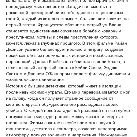
когда на его пути оказывается дело, полное мрачных тайн и
непредсказуемых поворотов. Загадочная смерть на
роскошной приморской вилле объединяет эксцентричных
гостей, каждый из которых скрывает больше, чем кажется на
первый взгляд. Французское обаяние и острый ум Блана
становятся единственным оружием в борьбе с коварным
преступником, мотивы и следы преступления которого,
кажется, лежат в глубинах прошлого. В этом фильме Райан
Джонсон удачно балансирует иронию и интригу, создавая
яркий коктейль из неожиданных историй и незабываемых
персонажей. Дэниел Крейг снова блистает в роли Блана, а
великолепный актерский состав с Кейли Спэни, Эндрю
Скоттом и Джошем О'Коннором придает фильму динамизм и
эмоциональное напряжение.
История о бывшем детективе, который живет в изоляции
после невыносимой утраты. Его мир переворачивается с ног
на голову, когда он получает странное сообщение от
мертвого друга, побуждающее его расследовать серию
убийств. С каждой новой загадочной разгадкой он все глубже
погружается в мир, где границы между жизнью и смертью
стираются. Фильм сочетает в себе элементы научной
фантастики, детектива и триллера, создавая неповторимую
атмосферу, полную волнения и напряжения. Неожиданные