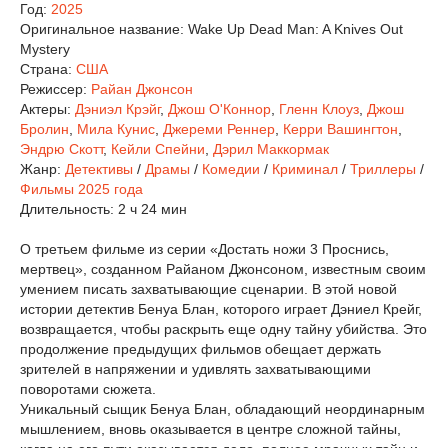
Год:
2025
Оригинальное название:
Wake Up Dead Man: A Knives Out
Mystery
Страна:
США
Режиссер:
Райан Джонсон
Актеры:
Дэниэл Крэйг
,
Джош О'Коннор
,
Гленн Клоуз
,
Джош
Бролин
,
Мила Кунис
,
Джереми Реннер
,
Керри Вашингтон
,
Эндрю Скотт
,
Кейли Спейни
,
Дэрил Маккормак
Жанр:
Детективы
/
Драмы
/
Комедии
/
Криминал
/
Триллеры
/
Фильмы 2025 года
Длительность:
2 ч 24 мин
О третьем фильме из серии «Достать ножи 3 Проснись,
мертвец», созданном Райаном Джонсоном, известным своим
умением писать захватывающие сценарии. В этой новой
истории детектив Бенуа Блан, которого играет Дэниел Крейг,
возвращается, чтобы раскрыть еще одну тайну убийства. Это
продолжение предыдущих фильмов обещает держать
зрителей в напряжении и удивлять захватывающими
поворотами сюжета.
Уникальный сыщик Бенуа Блан, обладающий неординарным
мышлением, вновь оказывается в центре сложной тайны,