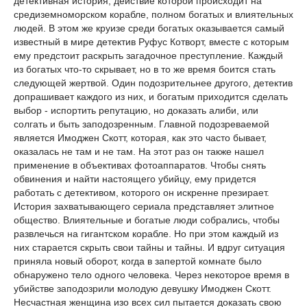
детективная история, действие которой происходит на
средиземноморском корабле, полном богатых и влиятельных
людей. В этом же круизе среди богатых оказывается самый
известный в мире детектив Руфус Котворт, вместе с которым
ему предстоит раскрыть загадочное преступление. Каждый
из богатых что-то скрывает, но в то же время боится стать
следующей жертвой. Один подозрительнее другого, детектив
допрашивает каждого из них, и богатым приходится сделать
выбор - испортить репутацию, но доказать алиби, или
солгать и быть заподозренным. Главной подозреваемой
является Имоджен Скотт, которая, как это часто бывает,
оказалась не там и не там. На этот раз он также нашел
применение в объективах фотоаппаратов. Чтобы снять
обвинения и найти настоящего убийцу, ему придется
работать с детективом, которого он искренне презирает.
История захватывающего сериала представляет элитное
общество. Влиятельные и богатые люди собрались, чтобы
развлечься на гигантском корабле. Но при этом каждый из
них старается скрыть свои тайны и тайны. И вдруг ситуация
приняла новый оборот, когда в запертой комнате было
обнаружено тело одного человека. Через некоторое время в
убийстве заподозрили молодую девушку Имоджен Скотт.
Несчастная женщина изо всех сил пытается доказать свою