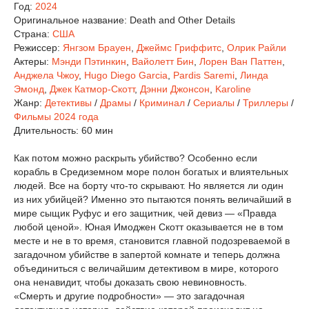
Год:
2024
Оригинальное название:
Death and Other Details
Страна:
США
Режиссер:
Янгзом Брауен
,
Джеймс Гриффитс
,
Олрик Райли
Актеры:
Мэнди Пэтинкин
,
Вайолетт Бин
,
Лорен Ван Паттен
,
Анджела Чжоу
,
Hugo Diego Garcia
,
Pardis Saremi
,
Линда
Эмонд
,
Джек Катмор-Скотт
,
Дэнни Джонсон
,
Karoline
Жанр:
Детективы
/
Драмы
/
Криминал
/
Сериалы
/
Триллеры
/
Фильмы 2024 года
Длительность:
60 мин
Как потом можно раскрыть убийство? Особенно если
корабль в Средиземном море полон богатых и влиятельных
людей. Все на борту что-то скрывают. Но является ли один
из них убийцей? Именно это пытаются понять величайший в
мире сыщик Руфус и его защитник, чей девиз — «Правда
любой ценой». Юная Имоджен Скотт оказывается не в том
месте и не в то время, становится главной подозреваемой в
загадочном убийстве в запертой комнате и теперь должна
объединиться с величайшим детективом в мире, которого
она ненавидит, чтобы доказать свою невиновность.
«Смерть и другие подробности» — это загадочная