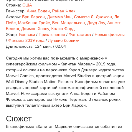
Страна:
США
Режиссер:
Анна Боден
,
Райан Флек
Актеры:
Бри Ларсон
,
Джемма Чан
,
Сэмюэл Л. Джексон
,
Ли
Пейс
,
МакКенна Грейс
,
Бен Мендельсон
,
Джуд Лоу
,
Аннетт
Бенинг
,
Джимон Хонсу
,
Колин Форд
Жанр:
Боевики
/
Приключения
/
Фантастика
/
Новые фильмы
/
Фильмы 2019 года
/
Лучшие боевики
Длительность:
124 мин. / 02:04
Сегодня мы хотим вас познакомить с американским
супергеройским фильмом «Капитан Марвел» 2019 года,
который основан на персонаже Кэрол Денверс издательства
Marvel Comics, производства Marvel Studios и дистрибьюции
Walt Disney Studios Motion Pictures. Кинофильм является уже
двадцать первой картиной кинематографической вселенной
Marvel. Режиссерами выступили Анна Боден и Райаном
Флеком, а сценаристом Николь Перлман. В главных ролях
выступил талантливый актер Бри Ларсон.
Сюжет
В кинофильме «Капитан Марвел» описываются события из