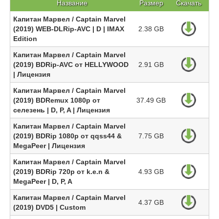
Название
Размер
Скачать
Капитан Марвел / Captain Marvel
(2019) WEB-DLRip-AVC | D | IMAX
2.38 GB
Edition
Капитан Марвел / Captain Marvel
(2019) BDRip-AVC от HELLYWOOD
2.91 GB
| Лицензия
Капитан Марвел / Captain Marvel
(2019) BDRemux 1080p от
37.49 GB
селезень | D, P, A | Лицензия
Капитан Марвел / Captain Marvel
(2019) BDRip 1080p от qqss44 &
7.75 GB
MegaPeer | Лицензия
Капитан Марвел / Captain Marvel
(2019) BDRip 720p от k.e.n &
4.93 GB
MegaPeer | D, P, A
Капитан Марвел / Captain Marvel
4.37 GB
(2019) DVD5 | Custom