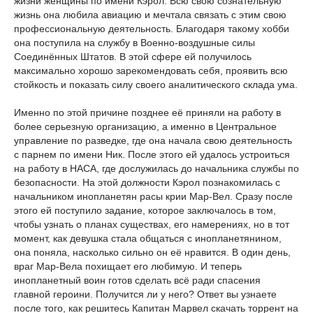
жизни женщины по имени Кэрол. Всю свою сознательную
жизнь она любила авиацию и мечтала связать с этим свою
профессиональную деятельность. Благодаря такому хобби
она поступила на службу в Военно-воздушные силы
Соединённых Штатов. В этой сфере ей получилось
максимально хорошо зарекомендовать себя, проявить всю
стойкость и показать силу своего аналитического склада ума.
Именно по этой причине позднее её приняли на работу в
более серьезную организацию, а именно в Центральное
управление по разведке, где она начала свою деятельность
с парнем по имени Ник. После этого ей удалось устроиться
на работу в НАСА, где дослужилась до начальника службы по
безопасности. На этой должности Кэрол познакомилась с
начальником инопланетян расы крии Мар-Вел. Сразу после
этого ей поступило задание, которое заключалось в том,
чтобы узнать о планах существах, его намерениях, но в тот
момент, как девушка стала общаться с инопланетянином,
она поняла, насколько сильно он её нравится. В один день,
враг Мар-Вела похищает его любимую. И теперь
инопланетный воин готов сделать всё ради спасения
главной героини. Получится ли у него? Ответ вы узнаете
после того, как решитесь Капитан Марвел скачать торрент на