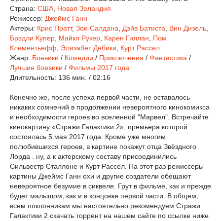
Страна:
США
,
Новая Зеландия
Режиссер:
Джеймс Ганн
Актеры:
Крис Пратт
,
Зои Салдана
,
Дэйв Батиста
,
Вин Дизель
,
Брэдли Купер
,
Майкл Рукер
,
Карен Гиллан
,
Пом
Клементьефф
,
Элизабет Дебики
,
Курт Рассел
Жанр:
Боевики
/
Комедии
/
Приключения
/
Фантастика
/
Лучшие боевики
/
Фильмы 2017 года
Длительность:
136 мин. / 02:16
Конечно же, после успеха первой части, не оставалось
никаких сомнений в продолжении невероятного кинокомикса
и необходимости героев во вселенной "Марвел". Встречайте
кинокартину «Стражи Галактики 2», премьера которой
состоялась 5 мая 2017 года. Кроме уже многим
полюбившихся героев, в картине покажут отца Звёздного
Лорда . ну, а к актерскому составу присоединились
Сильвестр Сталлоне и Курт Рассел. На этот раз режиссеры
картины Джеймс Ганн охи и другие создатели обещают
невероятное безумие в сиквеле. Грут в фильме, как и прежде
будет малышом, как и в концовке первой части. В общем,
всем поклонникам мы настоятельно рекомендуем Стражи
Галактики 2 скачать торрент на нашем сайте по ссылке ниже.