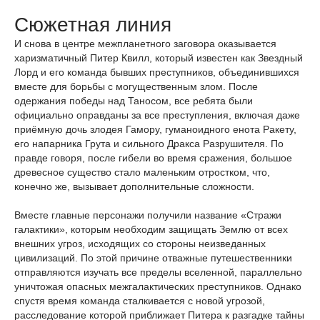
Сюжетная линия
И снова в центре межпланетного заговора оказывается
харизматичный Питер Квилл, который известен как Звездный
Лорд и его команда бывших преступников, объединившихся
вместе для борьбы с могущественным злом. После
одержания победы над Таносом, все ребята были
официально оправданы за все преступления, включая даже
приёмную дочь злодея Гамору, гуманоидного енота Ракету,
его напарника Грута и сильного Дракса Разрушителя. По
правде говоря, после гибели во время сражения, большое
древесное существо стало маленьким отростком, что,
конечно же, вызывает дополнительные сложности.
Вместе главные персонажи получили название «Стражи
галактики», которым необходим защищать Землю от всех
внешних угроз, исходящих со стороны неизведанных
цивилизаций. По этой причине отважные путешественники
отправляются изучать все пределы вселенной, параллельно
уничтожая опасных межгалактических преступников. Однако
спустя время команда сталкивается с новой угрозой,
расследование которой приближает Питера к разгадке тайны