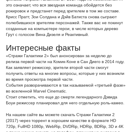
это означает, что вся звездная команда обойдется без
рокировок и предстанет перед зрителем в том же составе.
Крисс Пратт, Зои Солдана и Дэйв Батиста снова сыграют
полюбившихся зрителям персонажей. Также вас не покинут
созданные на компьютере герои, в числе которых дерево
Грут с голосом Вина Дизеля и Реактивный.
Интересные факты
«Стражи Галактики 2» был анонсирован за неделю до
релиза первой части на Комик-Коне в Сан Диего в 2014 году.
Как заявляет режиссер, зрители второй части смогут
получить ответы на многие вопросы, которые у них возникли
во время просмотра первой части.
События разворачиваются в так называемой «третьей фазе»
во вселенной Marvel Cinematic.
Стоит отметить, что еще до смерти легендарного Дэвида
Боуи режиссер планировал для него отдельную роль-камео.
На нашем сайте вы можете скачать Стражи Галактики 2
(2017) через торрент в хорошем качестве в формате HD
720p, FullHD 1080p, WebRip, DVDRip, HDRip, BDRip, 3D и 4K