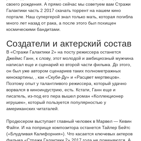
своего рождения. А прямо сейчас мы советуем вам Стражи
Галактики часть 2 2017 скачать торрент на нашем кино
портале. Наш супергерой знал только мать, которая погибла
много лет назад от рака, а после этого был похищен
космическими бандитами.
Создатели и актерский состав
В «Стражи Галактики 2» на посту режиссера останется
Джеймс Ганн, к слову, этот молодой и амбициозный мужчина
написал еще и сценарий ко второй части фильма. До этого,
он был уже автором сценариев таких полнометражных
кинокартины, , как «Скуби-Ду» и «Расцвет мертвецов».
Поэтому опыт у талантливого режиссера, который удачно
ворвался в киноиндустрию, есть. Кстати, Ганн еще и
писатель, из-под его пера вышел роман «Коллекционер
игрушек», который пользуется популярностью у
американских читаталей.
Продюсером выступает главный человек в Марвел — Кевин
Файги. И на поприще композитора останется Тайлер Бейтс
(«Блудливая Калифорния»). Что касается ключевых актеров
фильма «Стражи Галактики 2» 2017 года не поменяются. А