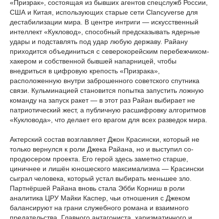
«Призрак», состоящая из бывших агентов спецслужб России,
США и Китая, использующих старые сети Clancyverse для
дестабилизации мира. В центре интриги — искусственный
интеллект «Кукловод», способный предсказывать ядерные
удары и подставлять под удар любую державу. Райану
приходится объединиться с северокорейским перебежчиком-
хакером и собственной бывшей напарницей, чтобы
внедриться в цифровую крепость «Призрака»,
расположенную внутри заброшенного советского спутника
связи. Кульминацией становится попытка запустить ложную
команду на запуск ракет — в этот раз Райан выбирает не
патриотический жест, а публичную расшифровку алгоритмов
«Кукловода», что делает его врагом для всех разведок мира.
Актерский состав возглавляет Джон Красински, который не
только вернулся к роли Джека Райана, но и выступил со-
продюсером проекта. Его герой здесь заметно старше,
циничнее и лишён юношеского максимализма — Красински
сыграл человека, который устал выбирать меньшее зло.
Партнёршей Райана вновь стала Эбби Корниш в роли
аналитика ЦРУ Майки Каспер, чьи отношения с Джеком
балансируют на грани служебного романа и взаимного
предательства. Главного антагониста, харизматичного и