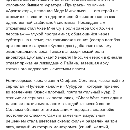
холодного бывшего куратора «Призрака» по кличке
«Архитектор», исполнил Мадс Миккельсен — его герой не
стремится к власти, а одержим идеей «чистого хаоса как
единственной стабильной системы». Неожиданным
открытием стал Чхве Мин Су в роли хакера Сон Хо, чей
персонаж — глухой программист, общающийся через
субтитры на шлеме; его трагическая линия (сестра погибла
при тестовом запуске «Кукловода») добавляет фильму
эмоционального веса. Также в эпизодической роли
директора ЦРУ мелькает Уэнделл Пирс, чей герой в финале
отдаёт приказ на ликвидацию Райана, завершая арку
тотального недоверия к системам власти.
Режиссёрское кресло занял Стефано Соллима, известный по
сериалам «Нулевой канал» и «Субурра», который привнёс
во вселенную Клэнси плотный, почти тактильный нуар. В
отличие от сериальных постановок, «Ghost War» снят одним
длинным статичным планом в каждой ключевой сцене —
Соллима объясняет это желанием передать «паранойю
постоянной слежки». Самым заметным визуальным
решением стала цветовая схема: фильм разделён на три
акта, каждый из которых монохромен (синий, жёлтый,