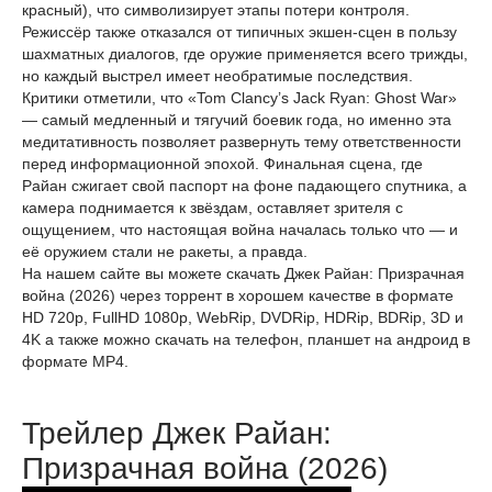
красный), что символизирует этапы потери контроля.
Режиссёр также отказался от типичных экшен-сцен в пользу
шахматных диалогов, где оружие применяется всего трижды,
но каждый выстрел имеет необратимые последствия.
Критики отметили, что «Tom Clancy’s Jack Ryan: Ghost War»
— самый медленный и тягучий боевик года, но именно эта
медитативность позволяет развернуть тему ответственности
перед информационной эпохой. Финальная сцена, где
Райан сжигает свой паспорт на фоне падающего спутника, а
камера поднимается к звёздам, оставляет зрителя с
ощущением, что настоящая война началась только что — и
её оружием стали не ракеты, а правда.
На нашем сайте вы можете скачать Джек Райан: Призрачная
война (2026) через торрент в хорошем качестве в формате
HD 720p, FullHD 1080p, WebRip, DVDRip, HDRip, BDRip, 3D и
4K а также можно скачать на телефон, планшет на андроид в
формате MP4.
Трейлер Джек Райан:
Призрачная война (2026)