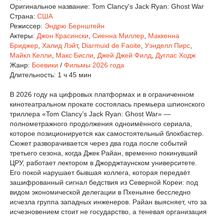
Оригинальное название:
Tom Clancy's Jack Ryan: Ghost War
Страна:
США
Режиссер:
Эндрю Бернштейн
Актеры:
Джон Красински
,
Сиенна Миллер
,
Маккенна
Бриджер
,
Халид Лэйт
,
Diarmuid de Faoite
,
Уэнделл Пирс
,
Майкл Келли
,
Макс Бисли
,
Джей Джей Филд
,
Дуглас Ходж
Жанр:
Боевики
/
Фильмы 2026 года
Длительность:
1 ч 45 мин
В 2026 году на цифровых платформах и в ограниченном
кинотеатральном прокате состоялась премьера шпионского
триллера «Tom Clancy’s Jack Ryan: Ghost War» —
полнометражного продолжения одноимённого сериала,
которое позиционируется как самостоятельный блокбастер.
Сюжет разворачивается через два года после событий
третьего сезона, когда Джек Райан, временно покинувший
ЦРУ, работает лектором в Джорджтаунском университете.
Его покой нарушает бывшая коллега, которая передаёт
зашифрованный сигнал бедствия из Северной Кореи: под
видом экономической делегации в Пхеньяне бесследно
исчезла группа западных инженеров. Райан выясняет, что за
исчезновением стоит не государство, а теневая организация