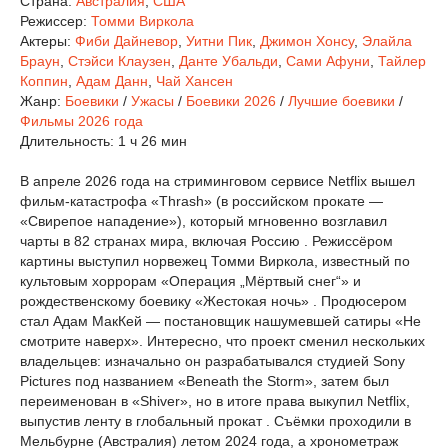
Страна:
Австралия
,
США
Режиссер:
Томми Виркола
Актеры:
Фиби Дайневор
,
Уитни Пик
,
Джимон Хонсу
,
Элайла
Браун
,
Стэйси Клаузен
,
Данте Убальди
,
Сами Афуни
,
Тайлер
Коппин
,
Адам Данн
,
Чай Хансен
Жанр:
Боевики
/
Ужасы
/
Боевики 2026
/
Лучшие боевики
/
Фильмы 2026 года
Длительность:
1 ч 26 мин
В апреле 2026 года на стриминговом сервисе Netflix вышел
фильм-катастрофа «Thrash» (в российском прокате —
«Свирепое нападение»), который мгновенно возглавил
чарты в 82 странах мира, включая Россию . Режиссёром
картины выступил норвежец Томми Виркола, известный по
культовым хоррорам «Операция „Мёртвый снег“» и
рождественскому боевику «Жестокая ночь» . Продюсером
стал Адам МакКей — постановщик нашумевшей сатиры «Не
смотрите наверх». Интересно, что проект сменил нескольких
владельцев: изначально он разрабатывался студией Sony
Pictures под названием «Beneath the Storm», затем был
переименован в «Shiver», но в итоге права выкупил Netflix,
выпустив ленту в глобальный прокат . Съёмки проходили в
Мельбурне (Австралия) летом 2024 года, а хронометраж