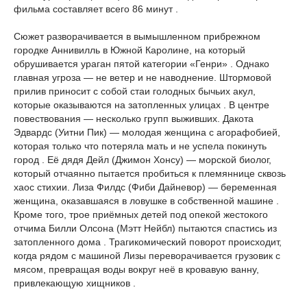
фильма составляет всего 86 минут .
Сюжет разворачивается в вымышленном прибрежном
городке Аннивилль в Южной Каролине, на который
обрушивается ураган пятой категории «Генри» . Однако
главная угроза — не ветер и не наводнение. Штормовой
прилив приносит с собой стаи голодных бычьих акул,
которые оказываются на затопленных улицах . В центре
повествования — несколько групп выживших. Дакота
Эдвардс (Уитни Пик) — молодая женщина с агорафобией,
которая только что потеряла мать и не успела покинуть
город . Её дядя Дейл (Джимон Хонсу) — морской биолог,
который отчаянно пытается пробиться к племяннице сквозь
хаос стихии. Лиза Филдс (Фиби Дайневор) — беременная
женщина, оказавшаяся в ловушке в собственной машине .
Кроме того, трое приёмных детей под опекой жестокого
отчима Билли Олсона (Мэтт Нейбл) пытаются спастись из
затопленного дома . Трагикомический поворот происходит,
когда рядом с машиной Лизы переворачивается грузовик с
мясом, превращая воды вокруг неё в кровавую ванну,
привлекающую хищников .