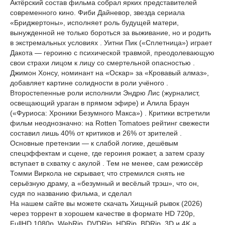
Актёрский состав фильма собрал ярких представителей
современного кино. Фиби Дайневор, звезда сериала
«Бриджертоны», исполняет роль будущей матери,
вынужденной не только бороться за выживание, но и родить
в экстремальных условиях . Уитни Пик («Сплетница») играет
Дакота — героиню с психической травмой, преодолевающую
свои страхи лицом к лицу со смертельной опасностью .
Джимон Хонсу, номинант на «Оскар» за «Кровавый алмаз»,
добавляет картине солидности в роли учёного .
Второстепенные роли исполнили Эндрю Лис (журналист,
освещающий ураган в прямом эфире) и Алила Браун
(«Фуриоса: Хроники Безумного Макса») . Критики встретили
фильм неоднозначно: на Rotten Tomatoes рейтинг свежести
составил лишь 40% от критиков и 26% от зрителей .
Основные претензии — к слабой логике, дешёвым
спецэффектам и сцене, где героиня рожает, а затем сразу
вступает в схватку с акулой . Тем не менее, сам режиссёр
Томми Виркола не скрывает, что стремился снять не
серьёзную драму, а «безумный и весёлый трэш», что он,
судя по названию фильма, и сделал
На нашем сайте вы можете скачать Хищный рывок (2026)
через торрент в хорошем качестве в формате HD 720p,
FullHD 1080p, WebRip, DVDRip, HDRip, BDRip, 3D и 4K а