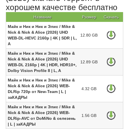
хорошем качестве бесплатно
Название
Размер
Скачать
Майк и Ник и Ник и Элис / Mike &
Nick & Nick & Alice (2026) UHD
12.80 GB
WEB-DL-HEVC 2160p | 4K | SDR | L,
A
Майк и Ник и Ник и Элис / Mike &
Nick & Nick & Alice (2026) UHD
12.89 GB
WEB-DL 2160p | 4K | HDR, HDR10+,
Dolby Vision Profile 8 | L, A
Майк и Ник и Ник и Элис / Mike &
Nick & Nick & Alice (2026) WEB-
4.32 GB
DLRip 720p от New-Team | L |
заКАДРЫ
Майк и Ник и Ник и Элис / Mike &
Nick & Nick & Alice (2026) WEB-
1.56 GB
DLRip-AVC от DoMiNo & селезень
| L | заКАДРЫ