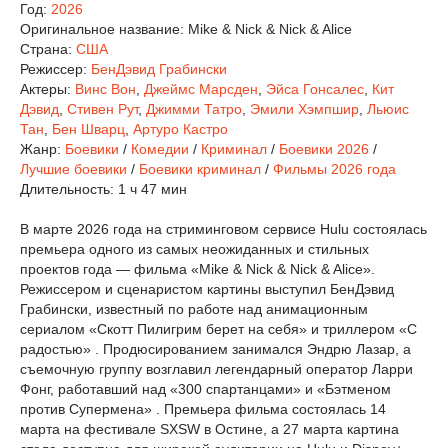
Год:
2026
Оригинальное название:
Mike & Nick & Nick & Alice
Страна:
США
Режиссер:
БенДэвид Грабински
Актеры:
Винс Вон
,
Джеймс Марсден
,
Эйса Гонсалес
,
Кит
Дэвид
,
Стивен Рут
,
Джимми Татро
,
Эмили Хэмпшир
,
Льюис
Тан
,
Бен Шварц
,
Артуро Кастро
Жанр:
Боевики
/
Комедии
/
Криминал
/
Боевики 2026
/
Лучшие боевики
/
Боевики криминал
/
Фильмы 2026 года
Длительность:
1 ч 47 мин
В марте 2026 года на стриминговом сервисе Hulu состоялась
премьера одного из самых неожиданных и стильных
проектов года — фильма «Mike & Nick & Nick & Alice».
Режиссером и сценаристом картины выступил БенДэвид
Грабински, известный по работе над анимационным
сериалом «Скотт Пилигрим берет на себя» и триллером «С
радостью» . Продюсированием занимался Эндрю Лазар, а
съемочную группу возглавил легендарный оператор Ларри
Фонг, работавший над «300 спартанцами» и «Бэтменом
против Супермена» . Премьера фильма состоялась 14
марта на фестивале SXSW в Остине, а 27 марта картина