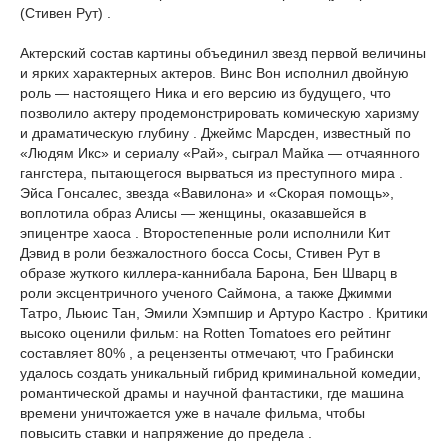
(Стивен Рут) .
Актерский состав картины объединил звезд первой величины
и ярких характерных актеров. Винс Вон исполнил двойную
роль — настоящего Ника и его версию из будущего, что
позволило актеру продемонстрировать комическую харизму
и драматическую глубину . Джеймс Марсден, известный по
«Людям Икс» и сериалу «Рай», сыграл Майка — отчаянного
гангстера, пытающегося вырваться из преступного мира .
Эйса Гонсалес, звезда «Вавилона» и «Скорая помощь»,
воплотила образ Алисы — женщины, оказавшейся в
эпицентре хаоса . Второстепенные роли исполнили Кит
Дэвид в роли безжалостного босса Сосы, Стивен Рут в
образе жуткого киллера-каннибала Барона, Бен Шварц в
роли эксцентричного ученого Саймона, а также Джимми
Татро, Льюис Тан, Эмили Хэмпшир и Артуро Кастро . Критики
высоко оценили фильм: на Rotten Tomatoes его рейтинг
составляет 80% , а рецензенты отмечают, что Грабински
удалось создать уникальный гибрид криминальной комедии,
романтической драмы и научной фантастики, где машина
времени уничтожается уже в начале фильма, чтобы
повысить ставки и напряжение до предела .