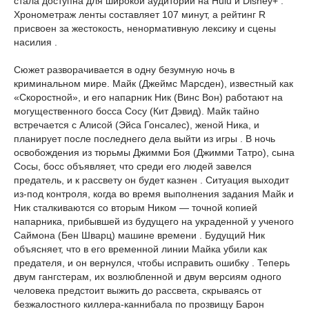
стала доступна для широкой аудитории на Hulu и Disney+ .
Хронометраж ленты составляет 107 минут, а рейтинг R
присвоен за жестокость, ненормативную лексику и сцены
насилия .
Сюжет разворачивается в одну безумную ночь в
криминальном мире. Майк (Джеймс Марсден), известный как
«Скоростной», и его напарник Ник (Винс Вон) работают на
могущественного босса Сосу (Кит Дэвид). Майк тайно
встречается с Алисой (Эйса Гонсалес), женой Ника, и
планирует после последнего дела выйти из игры . В ночь
освобождения из тюрьмы Джимми Боя (Джимми Татро), сына
Сосы, босс объявляет, что среди его людей завелся
предатель, и к рассвету он будет казнен . Ситуация выходит
из-под контроля, когда во время выполнения задания Майк и
Ник сталкиваются со вторым Ником — точной копией
напарника, прибывшей из будущего на украденной у ученого
Саймона (Бен Шварц) машине времени . Будущий Ник
объясняет, что в его временной линии Майка убили как
предателя, и он вернулся, чтобы исправить ошибку . Теперь
двум гангстерам, их возлюбленной и двум версиям одного
человека предстоит выжить до рассвета, скрываясь от
безжалостного киллера-каннибала по прозвищу Барон