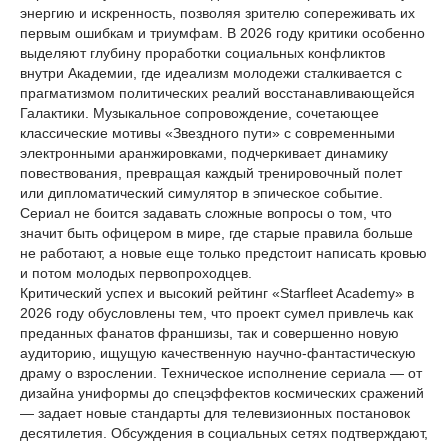
энергию и искренность, позволяя зрителю сопереживать их
первым ошибкам и триумфам. В 2026 году критики особенно
выделяют глубину проработки социальных конфликтов
внутри Академии, где идеализм молодежи сталкивается с
прагматизмом политических реалий восстанавливающейся
Галактики. Музыкальное сопровождение, сочетающее
классические мотивы «Звездного пути» с современными
электронными аранжировками, подчеркивает динамику
повествования, превращая каждый тренировочный полет
или дипломатический симулятор в эпическое событие.
Сериал не боится задавать сложные вопросы о том, что
значит быть офицером в мире, где старые правила больше
не работают, а новые еще только предстоит написать кровью
и потом молодых первопроходцев.
Критический успех и высокий рейтинг «Starfleet Academy» в
2026 году обусловлены тем, что проект сумел привлечь как
преданных фанатов франшизы, так и совершенно новую
аудиторию, ищущую качественную научно-фантастическую
драму о взрослении. Техническое исполнение сериала — от
дизайна униформы до спецэффектов космических сражений
— задает новые стандарты для телевизионных постановок
десятилетия. Обсуждения в социальных сетях подтверждают,