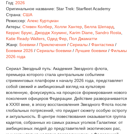
Год:
2026
Оригинальное название:
Star Trek: Starfleet Academy
Страна:
США
Режиссер:
Алекс Куртцман
Актеры:
Стивен Колбер
,
Холли Хантер
,
Белла Шепард
,
Керрис Брукс
,
Джордж Хоукинс
,
Karim Diane
,
Sandro Rosta
,
Katie Ready-Walters
,
Одед Фер
,
Пол Джаматти
Жанр:
Боевики
/
Приключения
/
Сериалы
/
Фантастика
/
Боевики 2026
/
Сериалы боевики
/
Лучшие боевики
/
Фильмы
2026 года
Сериал Звездный путь: Академия Звездного флота,
премьера которого стала центральным событием
стриминговых платформ к началу 2026 года, представляет
собой свежий и амбициозный взгляд на культовую
вселенную, фокусируясь на процессе формирования нового
поколения офицеров Федерации. Действие разворачивается
в XXXII веке, в эпоху восстановления Звездного Флота после
глобальных потрясений, что придает сюжету особую остроту
и актуальность. В центре повествования оказывается группа
кадетов, собранных из самых разных уголков Галактики: от
амбициозных людей до представителей экзотических рас,