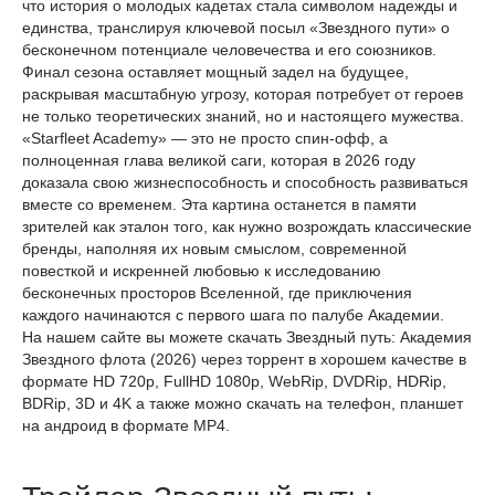
что история о молодых кадетах стала символом надежды и
единства, транслируя ключевой посыл «Звездного пути» о
бесконечном потенциале человечества и его союзников.
Финал сезона оставляет мощный задел на будущее,
раскрывая масштабную угрозу, которая потребует от героев
не только теоретических знаний, но и настоящего мужества.
«Starfleet Academy» — это не просто спин-офф, а
полноценная глава великой саги, которая в 2026 году
доказала свою жизнеспособность и способность развиваться
вместе со временем. Эта картина останется в памяти
зрителей как эталон того, как нужно возрождать классические
бренды, наполняя их новым смыслом, современной
повесткой и искренней любовью к исследованию
бесконечных просторов Вселенной, где приключения
каждого начинаются с первого шага по палубе Академии.
На нашем сайте вы можете скачать Звездный путь: Академия
Звездного флота (2026) через торрент в хорошем качестве в
формате HD 720p, FullHD 1080p, WebRip, DVDRip, HDRip,
BDRip, 3D и 4K а также можно скачать на телефон, планшет
на андроид в формате MP4.