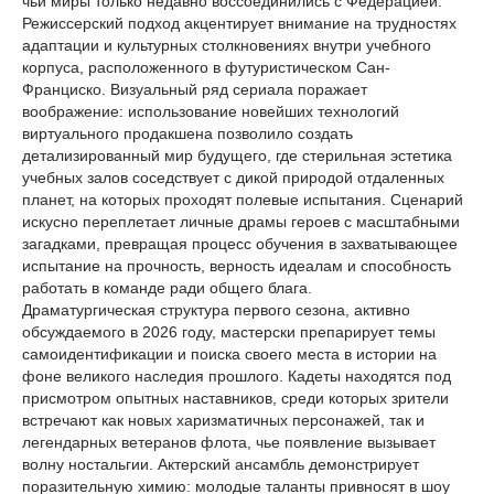
чьи миры только недавно воссоединились с Федерацией.
Режиссерский подход акцентирует внимание на трудностях
адаптации и культурных столкновениях внутри учебного
корпуса, расположенного в футуристическом Сан-
Франциско. Визуальный ряд сериала поражает
воображение: использование новейших технологий
виртуального продакшена позволило создать
детализированный мир будущего, где стерильная эстетика
учебных залов соседствует с дикой природой отдаленных
планет, на которых проходят полевые испытания. Сценарий
искусно переплетает личные драмы героев с масштабными
загадками, превращая процесс обучения в захватывающее
испытание на прочность, верность идеалам и способность
работать в команде ради общего блага.
Драматургическая структура первого сезона, активно
обсуждаемого в 2026 году, мастерски препарирует темы
самоидентификации и поиска своего места в истории на
фоне великого наследия прошлого. Кадеты находятся под
присмотром опытных наставников, среди которых зрители
встречают как новых харизматичных персонажей, так и
легендарных ветеранов флота, чье появление вызывает
волну ностальгии. Актерский ансамбль демонстрирует
поразительную химию: молодые таланты привносят в шоу