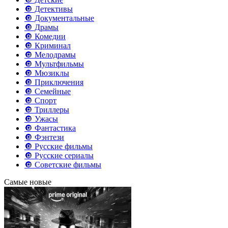
🔘 Детективы
🔘 Документальные
🔘 Драмы
🔘 Комедии
🔘 Криминал
🔘 Мелодрамы
🔘 Мультфильмы
🔘 Мюзиклы
🔘 Приключения
🔘 Семейные
🔘 Спорт
🔘 Триллеры
🔘 Ужасы
🔘 Фантастика
🔘 Фэнтези
🔘 Русские фильмы
🔘 Русские сериалы
🔘 Советские фильмы
Самые новые